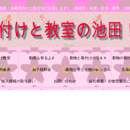
安で実現！長崎県内のご自宅等に出張します！（長崎市・時津・長与・諫早・大
け教室
動画も有るよ♪
着物と着付けのＱ＆Ａ
着物の着
料金表
お子様料金
着物と帯と小物のレンタル
当店
個人情報の取り扱い
お問い合わせ
会社概要・古物営業法
づく表記