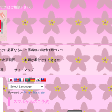
村以外はご相談下さい）
付けに必要なもの
出張着物の着付け師の７つ
の出張範囲
道具と着付け小物の収納方
妊婦が着付けするときのご
に基
サイトマップ
参考
法♪
Translate
Powered by
スマホからのご予約