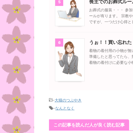
喪主でのお葬式ルー
5
お葬式の服装・・・ 参
ールが有ります。 宗教
ですが、一つだけ心得と
うぉ！！買い忘れた
6
着物の着付用の小物が無
準備したと思ってたら、
着物の着付けに必要な小
-
大猫のつぶやき
-
なんとなく
この記事を読んだ人が良く読む記事