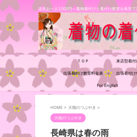
浴衣お一人1,000円～着物着付けと着付け教室を格
ＴＯＰ
来店型着付
出張着付け教室料金表
出張着付け
For English
HOME
>
大猫のつぶやき
>
大猫のつぶやき
長崎県は春の雨