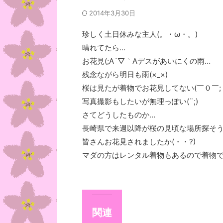
2014年3月30日
珍しく土日休みな主人(。・ω・。)
晴れてたら…
お花見(;A´▽｀Aデスがあいにくの雨…
残念ながら明日も雨(×_×)
桜は見たが着物でお花見してない(￣０￣;
写真撮影もしたいが無理っぽい(¨;)
さてどうしたものか…
長崎県で来週以降が桜の見頃な場所探そう(*´
皆さんお花見されましたか(・・?)
マダの方はレンタル着物もあるので着物でい
関連