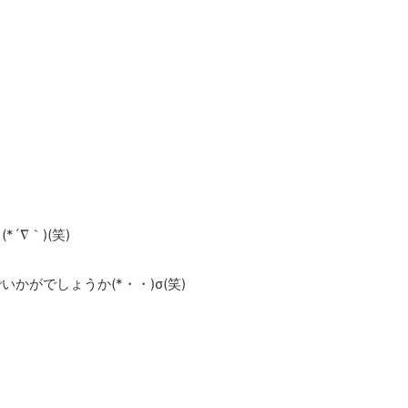
∇｀)(笑)
かがでしょうか(*・・)σ(笑)