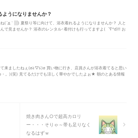
るようになりませんか？
(´д｀|||) 夏祭り等に向けて、浴衣着れるようになりませんか？ 人と
で見ませんか？ 浴衣のレンタル･着付けも行ってますよ(゜∇^d)!! お
て来ましたねぇ(σ≧▽≦)σ 買い物に行き、店員さんが浴衣着てると思い
・。)(笑) 見てるだけでも涼しく華やかでしたよぉ★ 朝のとある情報
焼き肉きん○で超高カロリ
)
ー・・・そりゃ～帯も足りなく
なるはずｗ