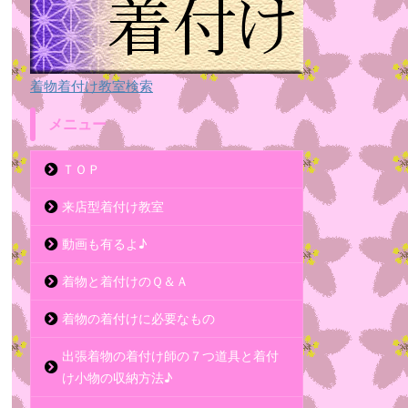
着物着付け教室検索
メニュー
ＴＯＰ
来店型着付け教室
動画も有るよ♪
着物と着付けのＱ＆Ａ
着物の着付けに必要なもの
出張着物の着付け師の７つ道具と着付
け小物の収納方法♪