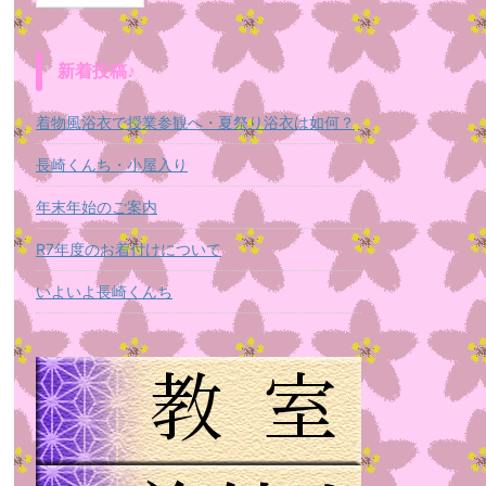
新着投稿♪
着物風浴衣で授業参観へ・夏祭り浴衣は如何？
長崎くんち・小屋入り
年末年始のご案内
R7年度のお着付けについて
いよいよ長崎くんち