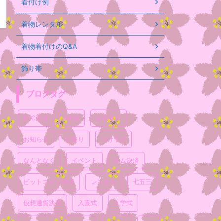
着付け例
着物レンタル
着物着付けのQ&A
飾り帯
ブログタグ
BTC決済
NEM
お宮参り
お知らせ
お祭り
つけ下げ
なんとなく
イベント
ネム決済
ビットコイン決済
レンタル
七五三
仮想通貨決済
入園式
入学式