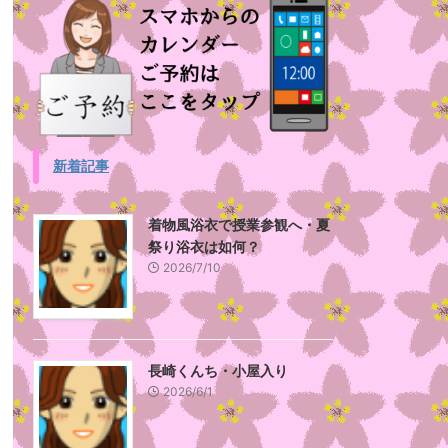
新着記事
着物風浴衣で授業参観へ・夏
祭り浴衣は如何？
2026/7/10
長崎くんち・小屋入り
2026/6/1