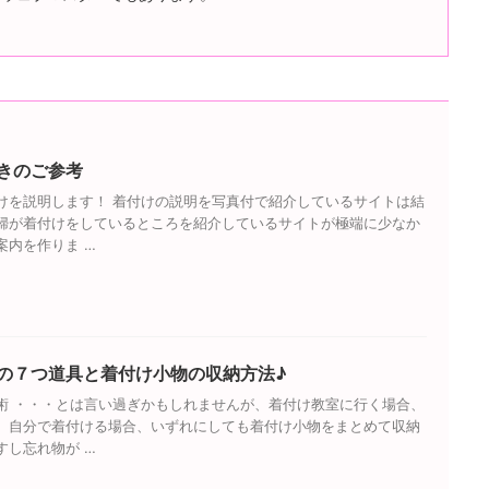
きのご参考
けを説明します！ 着付けの説明を写真付で紹介しているサイトは結
婦が着付けをしているところを紹介しているサイトが極端に少なか
案内を作りま …
の７つ道具と着付け小物の収納方法♪
術 ・・・とは言い過ぎかもしれませんが、着付け教室に行く場合、
、自分で着付ける場合、いずれにしても着付け小物をまとめて収納
すし忘れ物が …