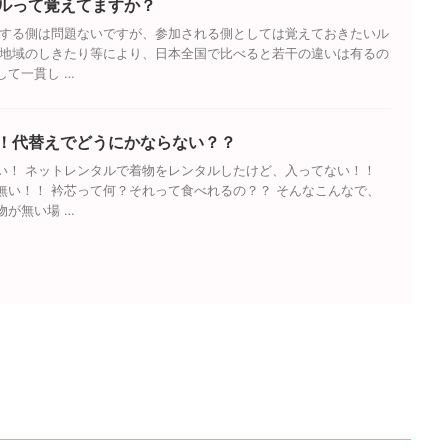
ルって覚えてますか？
加する側は問題ないですが、参加される側としては覚えておきたいル
や地域のしきたり等により、日本全国で比べると若干の違いは有るの
して一貫し …
！代替えでどうにかならない？？
い！ ネットレンタルで着物をレンタルしたけど、入ってない！！
無い！！ 衿芯って何？それって食べれるの？？ そんなこんなで、
物が無い場 …