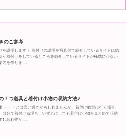
きのご参考
けを説明します！ 着付けの説明を写真付で紹介しているサイトは結
婦が着付けをしているところを紹介しているサイトが極端に少なか
案内を作りま …
の７つ道具と着付け小物の収納方法♪
術 ・・・とは言い過ぎかもしれませんが、着付け教室に行く場合、
、自分で着付ける場合、いずれにしても着付け小物をまとめて収納
すし忘れ物が …