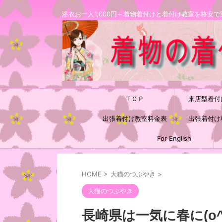
浴衣お一人1,000円～着物着付けと着付け教室を格
ＴＯＰ
来店型着付
出張着付け教室料金表
出張着付け
For English
HOME
>
大猫のつぶやき
>
大猫のつぶやき
長崎県は一気に春に(o^o