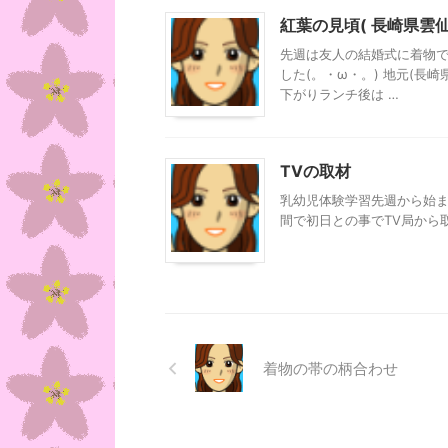
紅葉の見頃( 長崎県雲仙
先週は友人の結婚式に着物
した(。・ω・。) 地元(長
下がりランチ後は …
TVの取材
乳幼児体験学習先週から始まり
間で初日との事でTV局から取材
着物の帯の柄合わせ