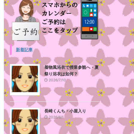
新着記事
着物風浴衣で授業参観へ・夏
祭り浴衣は如何？
2026/7/10
長崎くんち・小屋入り
2026/6/1