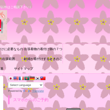
村以外はご相談下さい）
付けに必要なもの
出張着物の着付け師の７つ
の出張範囲
道具と着付け小物の収納方
妊婦が着付けするときのご
に基
サイトマップ
参考
法♪
Translate
Powered by
スマホからのご予約