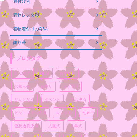
着付け例
着物レンタル
着物着付けのQ&A
飾り帯
ブログタグ
BTC決済
NEM
お宮参り
お知らせ
お祭り
つけ下げ
なんとなく
イベント
ネム決済
ビットコイン決済
レンタル
七五三
仮想通貨決済
入園式
入学式