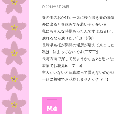
2014年3月28日
春の雨のおかげか一気に桜も咲き春の陽気に
外に出ると春休みでか若い子が多い☆
私にもそんな時期あったんですよねぇ(／。
戻れるなら戻りたい(´Д｀)(笑)
長崎県も桜が満開の場所が増えて来ました
私は…決まってないです(￣▽￣;)
長与方面で探して見ようかなぁ♪と思いなが
着物でお花見(o⌒∇⌒o)
主人がいないと写真取って貰えないのが悲し
一緒に着物でお花見しませんか(*´∇｀)
関連