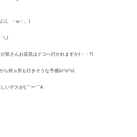
(。・ω・。)
＼)
が皆さんお花見はドコへ行かれますか(・・?)
ら何ヵ所も行きそうな予感(o^o^o)
いデスが(;￣ー￣A