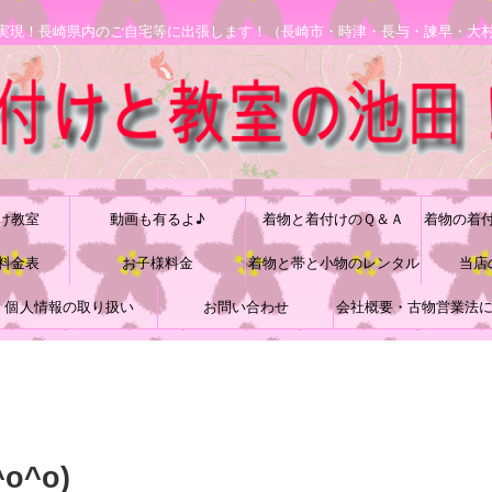
安で実現！長崎県内のご自宅等に出張します！（長崎市・時津・長与・諫早・大
け教室
動画も有るよ♪
着物と着付けのＱ＆Ａ
着物の着
料金表
お子様料金
着物と帯と小物のレンタル
当店
個人情報の取り扱い
お問い合わせ
会社概要・古物営業法
づく表記
^o)