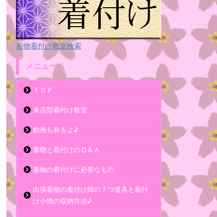
着物着付け教室検索
メニュー
ＴＯＰ
来店型着付け教室
動画も有るよ♪
着物と着付けのＱ＆Ａ
着物の着付けに必要なもの
出張着物の着付け師の７つ道具と着付
け小物の収納方法♪