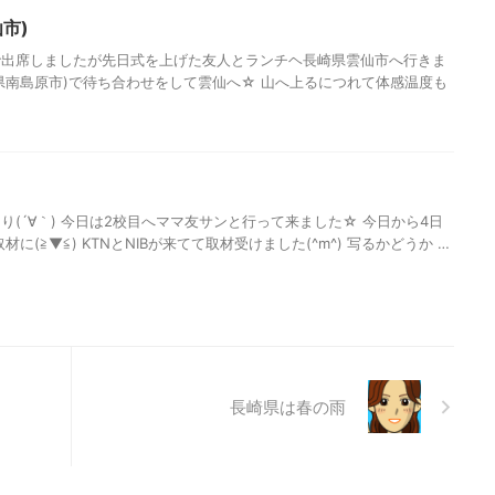
市)
で出席しましたが先日式を上げた友人とランチヘ長崎県雲仙市へ行きま
崎県南島原市)で待ち合わせをして雲仙へ☆ 山へ上るにつれて体感温度も
(´∀｀) 今日は2校目へママ友サンと行って来ました☆ 今日から4日
に(≧▼≦) KTNとNIBが来てて取材受けました(^m^) 写るかどうか …
長崎県は春の雨