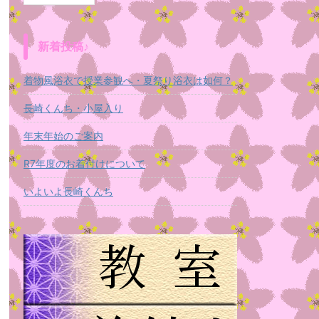
新着投稿♪
着物風浴衣で授業参観へ・夏祭り浴衣は如何？
長崎くんち・小屋入り
年末年始のご案内
R7年度のお着付けについて
いよいよ長崎くんち