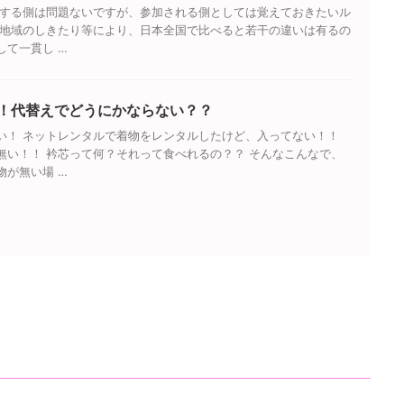
加する側は問題ないですが、参加される側としては覚えておきたいル
や地域のしきたり等により、日本全国で比べると若干の違いは有るの
して一貫し …
！代替えでどうにかならない？？
い！ ネットレンタルで着物をレンタルしたけど、入ってない！！
無い！！ 衿芯って何？それって食べれるの？？ そんなこんなで、
物が無い場 …