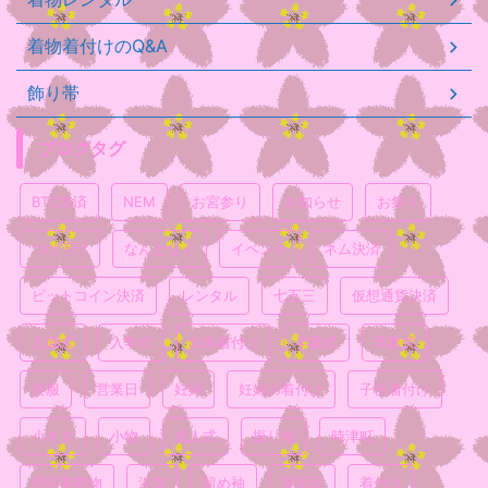
着物着付けのQ&A
飾り帯
ブログタグ
BTC決済
NEM
お宮参り
お知らせ
お祭り
つけ下げ
なんとなく
イベント
ネム決済
ビットコイン決済
レンタル
七五三
仮想通貨決済
入園式
入学式
出張着付け
卒園式
卒業式
喪服
営業日
妊婦
妊婦の着付け
子供着付け
小ネタ
小物
成人式
振り袖
時津町
普段着着物
浴衣
留め袖
真面目
着付け