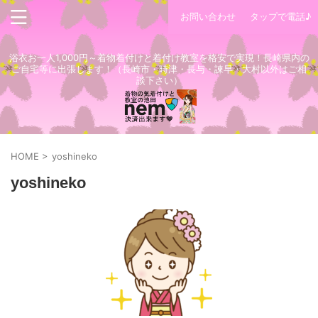
お問い合わせ
タップで電話♪
浴衣お一人1,000円～着物着付けと着付け教室を格安で実現！長崎県内の
ご自宅等に出張します！（長崎市・時津・長与・諫早・大村以外はご相
談下さい）
HOME
>
yoshineko
yoshineko