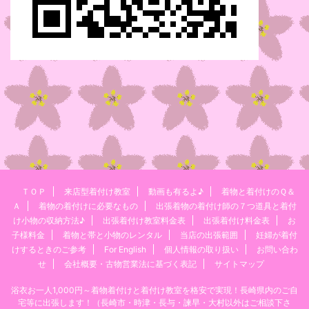
ＴＯＰ
来店型着付け教室
動画も有るよ♪
着物と着付けのＱ＆
Ａ
着物の着付けに必要なもの
出張着物の着付け師の７つ道具と着付
け小物の収納方法♪
出張着付け教室料金表
出張着付け料金表
お
子様料金
着物と帯と小物のレンタル
当店の出張範囲
妊婦が着付
けするときのご参考
For English
個人情報の取り扱い
お問い合わ
せ
会社概要・古物営業法に基づく表記
サイトマップ
浴衣お一人1,000円～着物着付けと着付け教室を格安で実現！長崎県内のご自
宅等に出張します！（長崎市・時津・長与・諫早・大村以外はご相談下さ