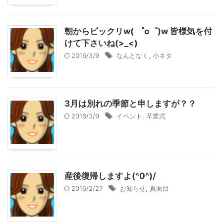
朝からビックリw( ゜o゜)w 皆様気を付
けて下さいね(>_<)
2016/3/9
なんとなく
,
小ネタ
3月は別れの季節と申しますが？？
2016/3/9
イベント
,
卒業式
産後復帰しますよ(^0^)/
2016/2/27
お知らせ
,
真面目