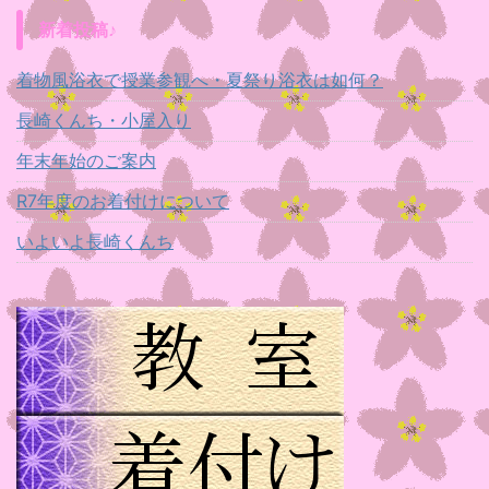
新着投稿♪
着物風浴衣で授業参観へ・夏祭り浴衣は如何？
長崎くんち・小屋入り
年末年始のご案内
R7年度のお着付けについて
いよいよ長崎くんち