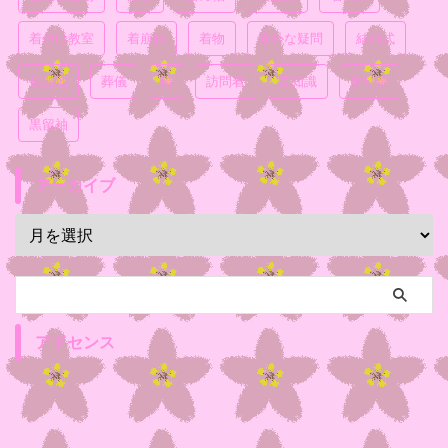
着付け教室
着崩れ
着物
素朴な疑問
結婚式
色無地
葬儀
袴
訪問着
豆知識
飾り帯
黒留袖
アーカイブ
アドセンス