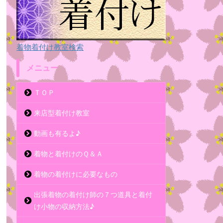
着物着付け教室検索
メニュー
ＴＯＰ
来店型着付け教室
動画も有るよ♪
着物と着付けのＱ＆Ａ
着物の着付けに必要なもの
出張着物の着付け師の７つ道具と着付
け小物の収納方法♪