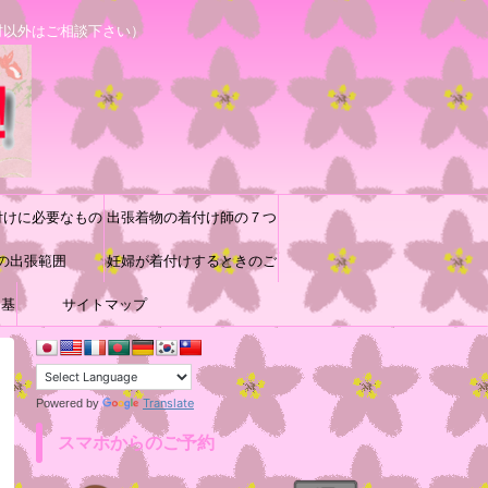
村以外はご相談下さい）
付けに必要なもの
出張着物の着付け師の７つ
の出張範囲
道具と着付け小物の収納方
妊婦が着付けするときのご
に基
サイトマップ
参考
法♪
Translate
Powered by
スマホからのご予約