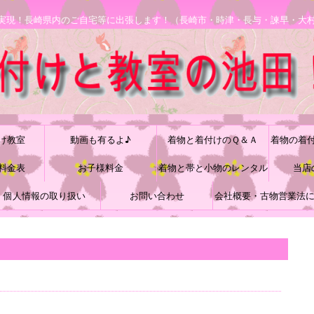
安で実現！長崎県内のご自宅等に出張します！（長崎市・時津・長与・諫早・大
け教室
動画も有るよ♪
着物と着付けのＱ＆Ａ
着物の着
料金表
お子様料金
着物と帯と小物のレンタル
当店
個人情報の取り扱い
お問い合わせ
会社概要・古物営業法
づく表記