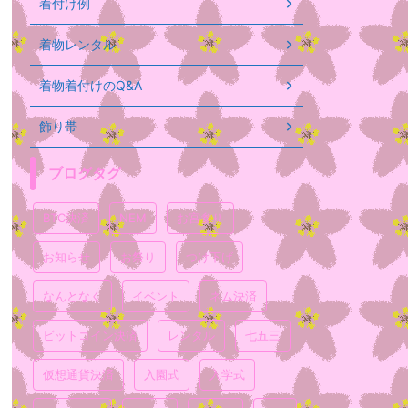
着付け例
着物レンタル
着物着付けのQ&A
飾り帯
ブログタグ
BTC決済
NEM
お宮参り
お知らせ
お祭り
つけ下げ
なんとなく
イベント
ネム決済
ビットコイン決済
レンタル
七五三
仮想通貨決済
入園式
入学式