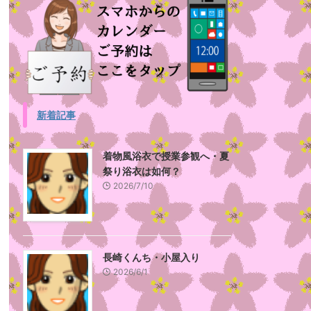
新着記事
着物風浴衣で授業参観へ・夏
祭り浴衣は如何？
2026/7/10
長崎くんち・小屋入り
2026/6/1