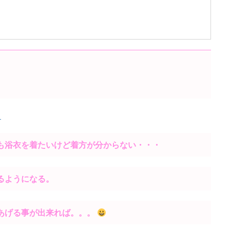
！
ら
も浴衣を着たいけど着方が分からない・・・
るようになる。
あげる事が出来れば。。。