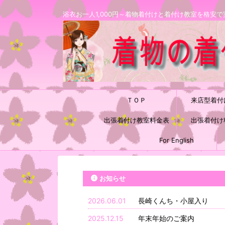
浴衣お一人1,000円～着物着付けと着付け教室を格
ＴＯＰ
来店型着付
出張着付け教室料金表
出張着付け
For English
お知らせ
2026.06.01
長崎くんち・小屋入り
2025.12.15
年末年始のご案内