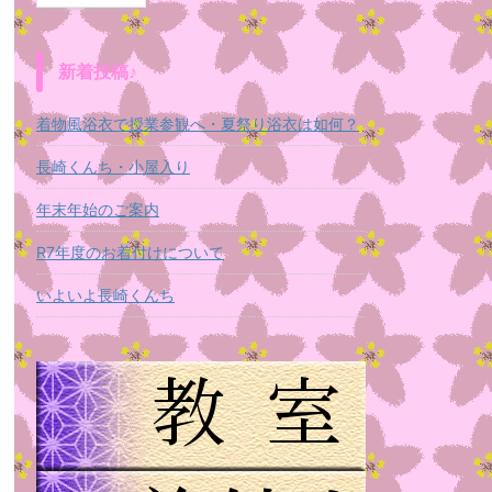
新着投稿♪
着物風浴衣で授業参観へ・夏祭り浴衣は如何？
長崎くんち・小屋入り
年末年始のご案内
R7年度のお着付けについて
いよいよ長崎くんち