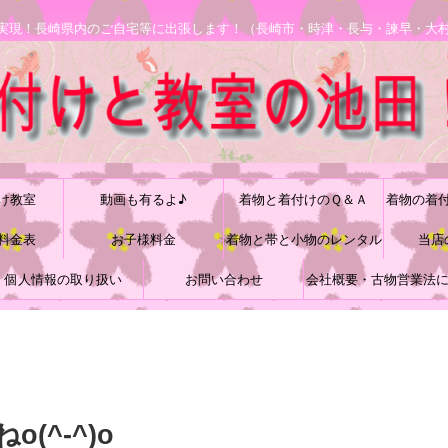
安で実現！長崎県内のご自宅等に出張します！（長崎市・時津・長与・諫早・大
け教室
動画も有るよ♪
着物と着付けのＱ＆Ａ
着物の着
料金表
お子様料金
着物と帯と小物のレンタル
当店
個人情報の取り扱い
お問い合わせ
会社概要・古物営業法
づく表記
(^-^)o