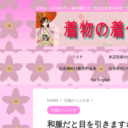
浴衣お一人1,000円～着物着付けと着付け教室を格
ＴＯＰ
来店型着付
出張着付け教室料金表
出張着付け
For English
HOME
>
大猫のつぶやき
>
大猫のつぶやき
和服だと目を引きますねo