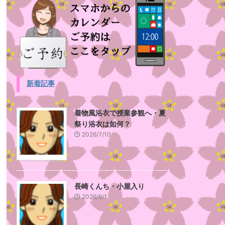
新着記事
着物風浴衣で授業参観へ・夏
祭り浴衣は如何？
2026/7/10
長崎くんち・小屋入り
2026/6/1