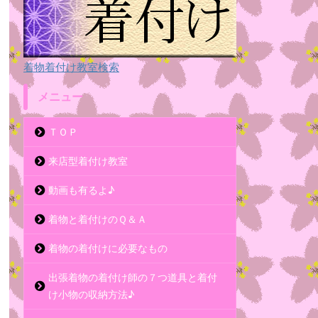
着物着付け教室検索
メニュー
ＴＯＰ
来店型着付け教室
動画も有るよ♪
着物と着付けのＱ＆Ａ
着物の着付けに必要なもの
出張着物の着付け師の７つ道具と着付
け小物の収納方法♪