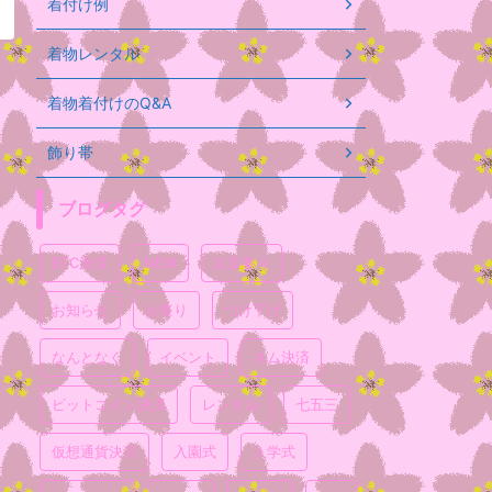
着付け例
着物レンタル
着物着付けのQ&A
飾り帯
ブログタグ
BTC決済
NEM
お宮参り
お知らせ
お祭り
つけ下げ
なんとなく
イベント
ネム決済
ビットコイン決済
レンタル
七五三
仮想通貨決済
入園式
入学式