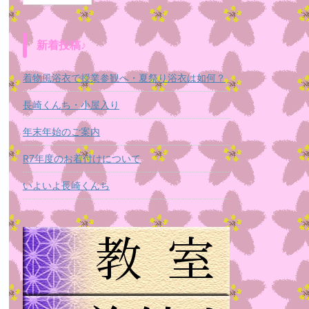
新着投稿♪
着物風浴衣で授業参観へ・夏祭り浴衣は如何？
長崎くんち・小屋入り
年末年始のご案内
R7年度のお着付けについて
いよいよ長崎くんち