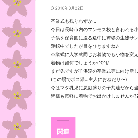
2016年3月22日
卒業式も残りわずか…
今日は長崎市内のマンモス校と言われる小学校
子供を保育園に送る途中に袴姿の生徒サン
運転中でしたが目をひきますね♪
卒業式に入学式同じお着物でも小物を変
着物は如何でしょうか(^0^)/
まだ先ですが子供達の卒業式等に向け新しい
(この場でボス猫…主人におねだり〜)
今はマダ乳児に悪戯盛りの子共達だから当分
皆様も気軽に着物でお出かけしませんか?
関連