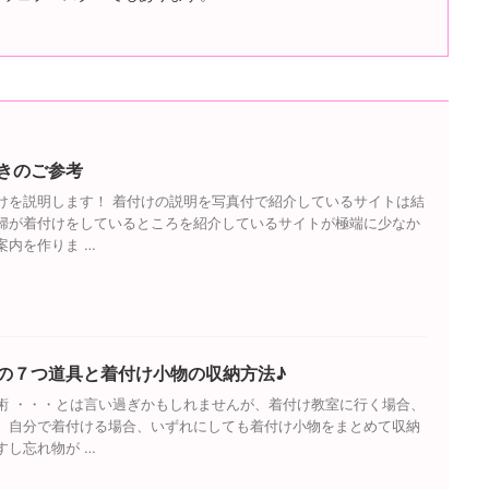
きのご参考
けを説明します！ 着付けの説明を写真付で紹介しているサイトは結
婦が着付けをしているところを紹介しているサイトが極端に少なか
案内を作りま …
の７つ道具と着付け小物の収納方法♪
術 ・・・とは言い過ぎかもしれませんが、着付け教室に行く場合、
、自分で着付ける場合、いずれにしても着付け小物をまとめて収納
すし忘れ物が …