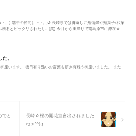
・。) 端午の節句(。-_-。)♪ 長崎県では御返しに鯉蒲鉾や鯉菓子(和菓
へ贈るとビックリされたり…(笑) 今月から里帰りで南島原市に滞在☆
した。
御座います。 後日有り難いお言葉も頂き有難う御座いました。 また
。
めでと
長崎☆桜の開花宣言出されました
ねp(^^)q