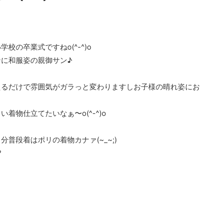
の卒業式ですねo(^-^)o
に和服姿の親御サン♪
えるだけで雰囲気がガラっと変わりますしお子様の晴れ姿にお
着物仕立てたいなぁ〜o(^-^)o
普段着はポリの着物カナァ(~_~;)
?