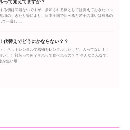
ルって覚えてますか？
加する側は問題ないですが、参加される側としては覚えておきたいル
や地域のしきたり等により、日本全国で比べると若干の違いは有るの
して一貫し …
！代替えでどうにかならない？？
い！ ネットレンタルで着物をレンタルしたけど、入ってない！！
無い！！ 衿芯って何？それって食べれるの？？ そんなこんなで、
物が無い場 …