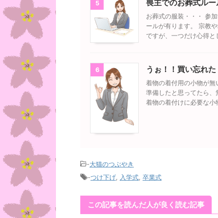
喪主でのお葬式ルー
5
お葬式の服装・・・ 参
ールが有ります。 宗教
ですが、一つだけ心得と
うぉ！！買い忘れた
6
着物の着付用の小物が無
準備したと思ってたら、
着物の着付けに必要な小
-
大猫のつぶやき
-
つけ下げ
,
入学式
,
卒業式
この記事を読んだ人が良く読む記事