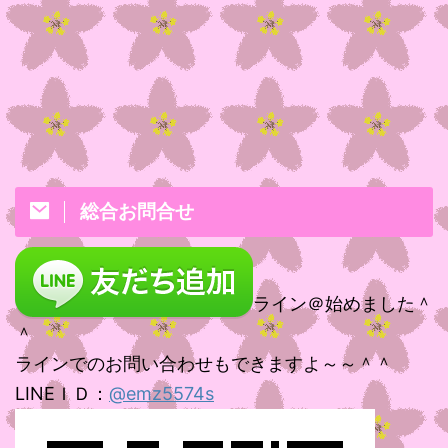
総合お問合せ
ライン＠始めました＾
＾
ラインでのお問い合わせもできますよ～～＾＾
LINEＩＤ：
@emz5574s