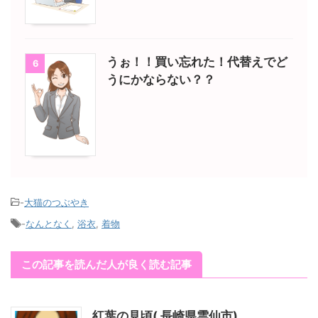
うぉ！！買い忘れた！代替えでど
6
うにかならない？？
-
大猫のつぶやき
-
なんとなく
,
浴衣
,
着物
この記事を読んだ人が良く読む記事
紅葉の見頃( 長崎県雲仙市)