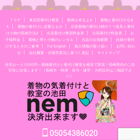
ＴＯＰ
来店型着付け教室
動画も有るよ♪
着物と着付けのＱ＆
Ａ
着物の着付けに必要なもの
出張着物の着付け師の７つ道具と着付
け小物の収納方法♪
出張着付け教室料金表
出張着付け料金表
お
子様料金
着物と帯と小物のレンタル
当店の出張範囲
妊婦が着付
けするときのご参考
For English
個人情報の取り扱い
お問い合わ
せ
会社概要・古物営業法に基づく表記
サイトマップ
浴衣お一人1,000円～着物着付けと着付け教室を格安で実現！長崎県内のご自
宅等に出張します！（長崎市・時津・長与・諫早・大村以外はご相談下さ
い）
05054386020