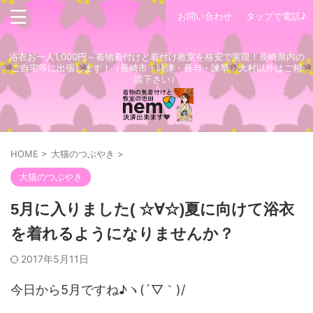
お問い合わせ
タップで電話♪
浴衣お一人1,000円～着物着付けと着付け教室を格安で実現！長崎県内の
ご自宅等に出張します！（長崎市・時津・長与・諫早・大村以外はご相
談下さい）
HOME
>
大猫のつぶやき
>
大猫のつぶやき
5月に入りました( ☆∀☆)夏に向けて浴衣
を着れるようになりませんか？
2017年5月11日
今日から5月ですね♪ヽ(´▽｀)/