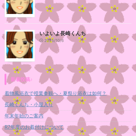
いよいよ長崎くんち
2025/10/6
新着投稿♪
着物風浴衣で授業参観へ・夏祭り浴衣は如何？
長崎くんち・小屋入り
年末年始のご案内
R7年度のお着付けについて