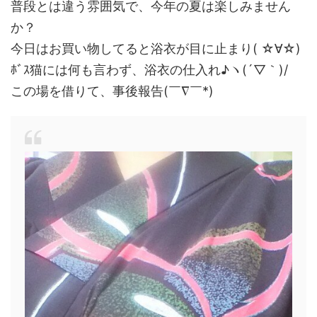
普段とは違う雰囲気で、今年の夏は楽しみません
か？
今日はお買い物してると浴衣が目に止まり( ☆∀☆)
ﾎﾞｽ猫には何も言わず、浴衣の仕入れ♪ヽ(´▽｀)/
この場を借りて、事後報告(￣∇￣*)ゞ