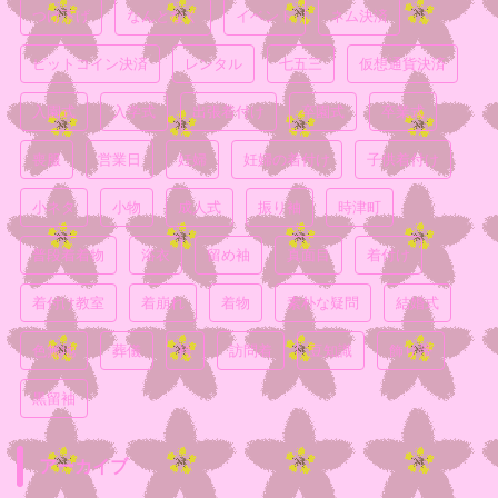
つけ下げ
なんとなく
イベント
ネム決済
ビットコイン決済
レンタル
七五三
仮想通貨決済
入園式
入学式
出張着付け
卒園式
卒業式
喪服
営業日
妊婦
妊婦の着付け
子供着付け
小ネタ
小物
成人式
振り袖
時津町
普段着着物
浴衣
留め袖
真面目
着付け
着付け教室
着崩れ
着物
素朴な疑問
結婚式
色無地
葬儀
袴
訪問着
豆知識
飾り帯
黒留袖
アーカイブ