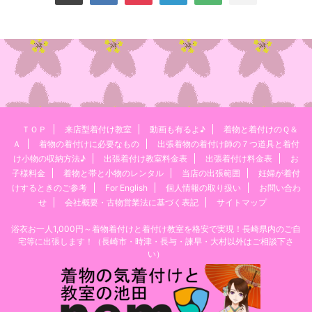
ＴＯＰ
来店型着付け教室
動画も有るよ♪
着物と着付けのＱ＆
Ａ
着物の着付けに必要なもの
出張着物の着付け師の７つ道具と着付
け小物の収納方法♪
出張着付け教室料金表
出張着付け料金表
お
子様料金
着物と帯と小物のレンタル
当店の出張範囲
妊婦が着付
けするときのご参考
For English
個人情報の取り扱い
お問い合わ
せ
会社概要・古物営業法に基づく表記
サイトマップ
浴衣お一人1,000円～着物着付けと着付け教室を格安で実現！長崎県内のご自
宅等に出張します！（長崎市・時津・長与・諫早・大村以外はご相談下さ
い）