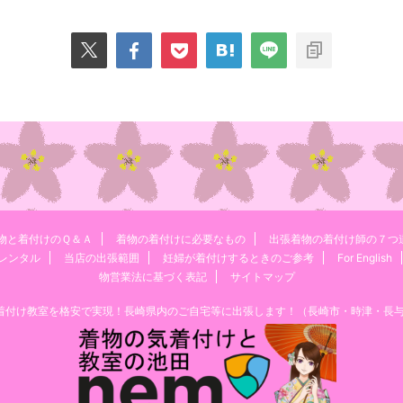
物と着付けのＱ＆Ａ
着物の着付けに必要なもの
出張着物の着付け師の７つ
レンタル
当店の出張範囲
妊婦が着付けするときのご参考
For English
物営業法に基づく表記
サイトマップ
けと着付け教室を格安で実現！長崎県内のご自宅等に出張します！（長崎市・時津・長