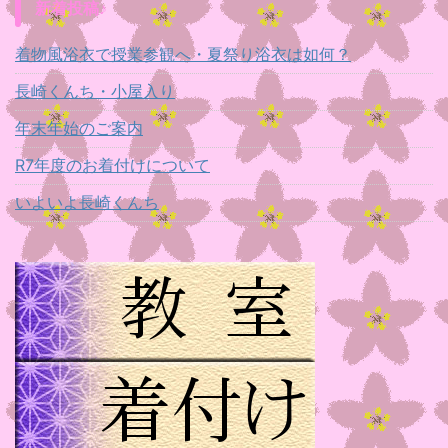
新着投稿♪
着物風浴衣で授業参観へ・夏祭り浴衣は如何？
長崎くんち・小屋入り
年末年始のご案内
R7年度のお着付けについて
いよいよ長崎くんち