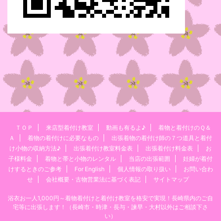
ＴＯＰ
来店型着付け教室
動画も有るよ♪
着物と着付けのＱ＆
Ａ
着物の着付けに必要なもの
出張着物の着付け師の７つ道具と着付
け小物の収納方法♪
出張着付け教室料金表
出張着付け料金表
お
子様料金
着物と帯と小物のレンタル
当店の出張範囲
妊婦が着付
けするときのご参考
For English
個人情報の取り扱い
お問い合わ
せ
会社概要・古物営業法に基づく表記
サイトマップ
浴衣お一人1,000円～着物着付けと着付け教室を格安で実現！長崎県内のご自
宅等に出張します！（長崎市・時津・長与・諫早・大村以外はご相談下さ
い）