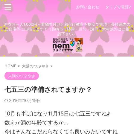
お問い合わせ
タップで電話♪
浴衣お一人1,000円～着物着付けと着付け教室を格安で実現！長崎県内の
ご自宅等に出張します！（長崎市・時津・長与・諫早・大村以外はご相
談下さい）
HOME
>
大猫のつぶやき
>
大猫のつぶやき
七五三の準備されてますか？
2016年10月19日
10月も半ばになり11月15日は七五三ですね♪
数えか満の年齢でするか…
今はそんなこだわらなくても良いみたいですね