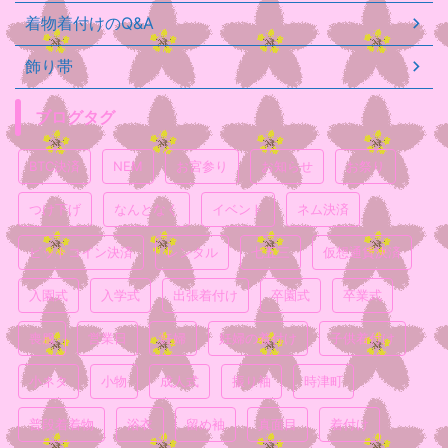
着物着付けのQ&A
飾り帯
ブログタグ
BTC決済
NEM
お宮参り
お知らせ
お祭り
つけ下げ
なんとなく
イベント
ネム決済
ビットコイン決済
レンタル
七五三
仮想通貨決済
入園式
入学式
出張着付け
卒園式
卒業式
喪服
営業日
妊婦
妊婦の着付け
子供着付け
小ネタ
小物
成人式
振り袖
時津町
普段着着物
浴衣
留め袖
真面目
着付け