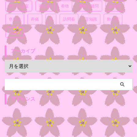
着付け教室
着崩れ
着物
素朴な疑問
結婚式
色無地
葬儀
袴
訪問着
豆知識
飾り帯
黒留袖
アーカイブ
アドセンス