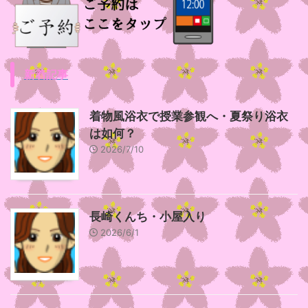
新着記事
着物風浴衣で授業参観へ・夏祭り浴衣
は如何？
2026/7/10
長崎くんち・小屋入り
2026/6/1