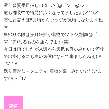
雲仙普賢岳目指し山道へヾ(@゜▽゜@)ノ
道も舗装中で綺麗に広くなってましたよ(／^^)／
雲仙と言えば5月頃からツツジが見頃になりますね
☆
里帰りの際は臨月妊婦が着物でツツジ見物(@゜
▽゜@)なるものを企んでます(笑)
今日は雨でしたが来週から天気も良いみたいで着物
で出掛けるにも良い気候になって来ましたねぇ(;A
´▽｀A
残り僅かなマタニティ-着物を楽しみたいと思いま
す( v^-゜)♪
関連