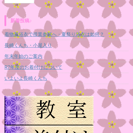
新着投稿♪
着物風浴衣で授業参観へ・夏祭り浴衣は如何？
長崎くんち・小屋入り
年末年始のご案内
R7年度のお着付けについて
いよいよ長崎くんち