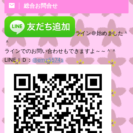
総合お問合せ
ライン＠始めました＾
＾
ラインでのお問い合わせもできますよ～～＾＾
LINEＩＤ：
@emz5574s