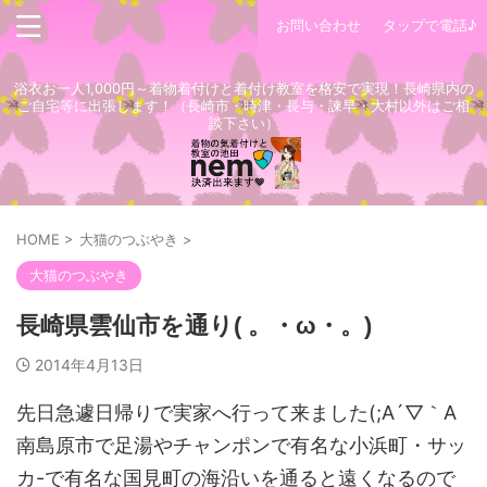
お問い合わせ
タップで電話♪
浴衣お一人1,000円～着物着付けと着付け教室を格安で実現！長崎県内の
ご自宅等に出張します！（長崎市・時津・長与・諫早・大村以外はご相
談下さい）
HOME
>
大猫のつぶやき
>
大猫のつぶやき
長崎県雲仙市を通り( 。・ω・。)
2014年4月13日
先日急遽日帰りで実家へ行って来ました(;A´▽｀A
南島原市で足湯やチャンポンで有名な小浜町・サッ
カ-で有名な国見町の海沿いを通ると遠くなるので