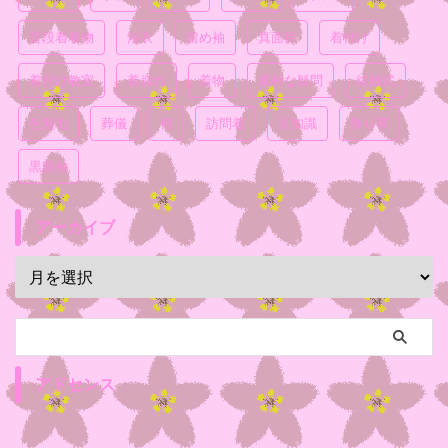
普段着着物
浴衣
留め袖
真面目
着付け
着付け教室
着崩れ
着物
素朴な疑問
結婚式
色無地
葬儀
袴
訪問着
豆知識
飾り帯
黒留袖
アーカイブ
アドセンス