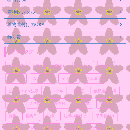
着物レンタル
着物着付けのQ&A
飾り帯
ブログタグ
BTC決済
NEM
お宮参り
お知らせ
お祭り
つけ下げ
なんとなく
イベント
ネム決済
ビットコイン決済
レンタル
七五三
仮想通貨決済
入園式
入学式
出張着付け
卒園式
卒業式
喪服
営業日
妊婦
妊婦の着付け
子供着付け
小ネタ
小物
成人式
振り袖
時津町