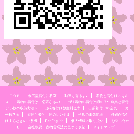
ＴＯＰ
来店型着付け教室
動画も有るよ♪
着物と着付けのＱ＆
Ａ
着物の着付けに必要なもの
出張着物の着付け師の７つ道具と着付
け小物の収納方法♪
出張着付け教室料金表
出張着付け料金表
お
子様料金
着物と帯と小物のレンタル
当店の出張範囲
妊婦が着付
けするときのご参考
For English
個人情報の取り扱い
お問い合わ
せ
会社概要・古物営業法に基づく表記
サイトマップ