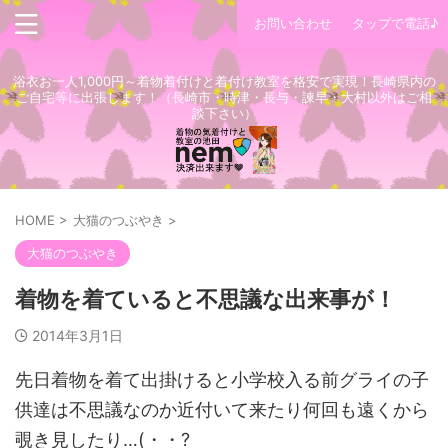
お問い合わせ
タップで電話♪
浴衣お一人1,000円～着物着付けと着付け教室を格安で実現！長崎県内の
ご自宅等に出張します！（長崎市・時津・長与・諫早・大村以外はご相
談下さい）
HOME
>
大猫のつぶやき
>
大猫のつぶやき
着物を着ていると不思議な出来事が！
2014年3月1日
先日着物を着て出掛けると小学校入る前グライの子
供達は不思議なのか近付いて来たり何回も遠くから
覗き見したり…(・・?