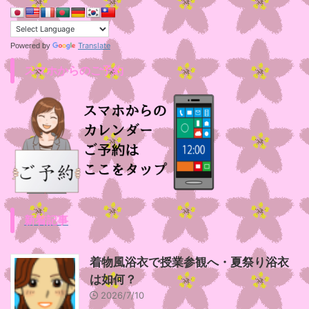
Translate
Powered by
スマホからのご予約
新着記事
着物風浴衣で授業参観へ・夏祭り浴衣
は如何？
2026/7/10