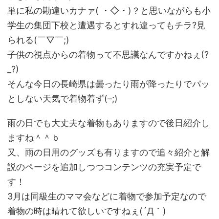
単に私の勘違いカナァ( ・◇・)？と思いながらも小
学生の集団下校と遭遇するとすれ違ってもチラ?見
られる(￣▽￣;)
子供の視点からの着物って不思議なんですかねぇ(?
_?)
そんな今日の長崎県は曇ったり雨が降ったりでパッ
としない天気で着物着ず(–;)
雨の日でも大丈夫な着物もありますので後日紹介し
ますね＾＾ｂ
又、雨の日用のグッズも有りますので追々紹介と解
説のページを追加しつつコンテンツの充実予定で
す！
3月は同級生のママ会などに着物で参加予定なので
着物の時は晴れて欲しいですねぇ(´Д｀)