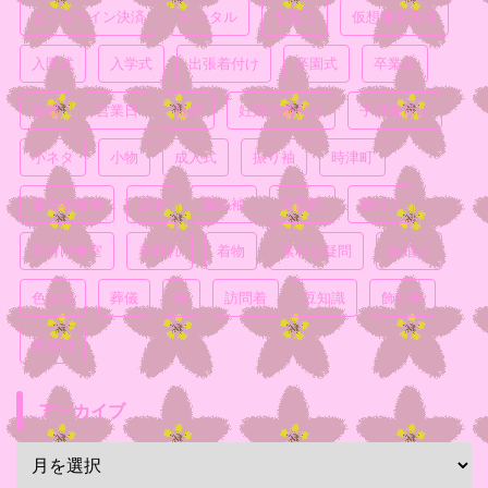
ビットコイン決済
レンタル
七五三
仮想通貨決済
入園式
入学式
出張着付け
卒園式
卒業式
喪服
営業日
妊婦
妊婦の着付け
子供着付け
小ネタ
小物
成人式
振り袖
時津町
普段着着物
浴衣
留め袖
真面目
着付け
着付け教室
着崩れ
着物
素朴な疑問
結婚式
色無地
葬儀
袴
訪問着
豆知識
飾り帯
黒留袖
アーカイブ