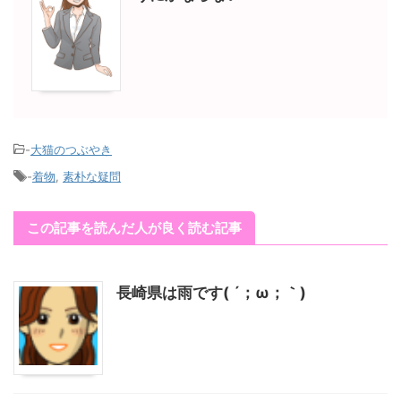
-
大猫のつぶやき
-
着物
,
素朴な疑問
この記事を読んだ人が良く読む記事
長崎県は雨です( ´；ω；｀)