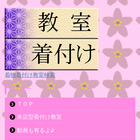
着物着付け教室検索
メニュー
ＴＯＰ
来店型着付け教室
動画も有るよ♪