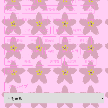
入園式
入学式
出張着付け
卒園式
卒業式
喪服
営業日
妊婦
妊婦の着付け
子供着付け
小ネタ
小物
成人式
振り袖
時津町
普段着着物
浴衣
留め袖
真面目
着付け
着付け教室
着崩れ
着物
素朴な疑問
結婚式
色無地
葬儀
袴
訪問着
豆知識
飾り帯
黒留袖
アーカイブ