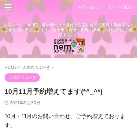
お問い合わせ
タップで電話♪
浴衣お一人1,000円～着物着付けと着付け教室を格安で実現！長崎県内の
ご自宅等に出張します！（長崎市・時津・長与・諫早・大村以外はご相
談下さい）
HOME
>
大猫のつぶやき
>
大猫のつぶやき
10月11月予約増えてます(*^_^*)
2021年9月30日
10月・11月のお問い合わせ、ご予約増えておりま
す。