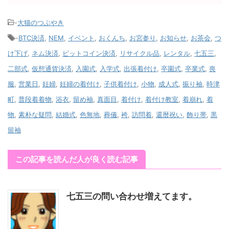
-
大猫のつぶやき
-
BTC決済
,
NEM
,
イベント
,
おくんち
,
お宮参り
,
お知らせ
,
お茶会
,
つ
け下げ
,
ネム決済
,
ビットコイン決済
,
リサイクル品
,
レンタル
,
七五三
,
二部式
,
仮想通貨決済
,
入園式
,
入学式
,
出張着付け
,
卒園式
,
卒業式
,
喪
服
,
営業日
,
妊婦
,
妊婦の着付け
,
子供着付け
,
小物
,
成人式
,
振り袖
,
時津
町
,
普段着着物
,
浴衣
,
留め袖
,
真面目
,
着付け
,
着付け教室
,
着崩れ
,
着
物
,
素朴な疑問
,
結婚式
,
色無地
,
葬儀
,
袴
,
訪問着
,
還暦祝い
,
飾り帯
,
黒
留袖
この記事を読んだ人が良く読む記事
七五三の問い合わせ増えてます。