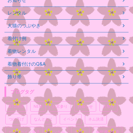
レンタル
大猫のつぶやき
着付け例
着物レンタル
着物着付けのQ&A
飾り帯
ブログタグ
BTC決済
NEM
お宮参り
お知らせ
お祭り
つけ下げ
なんとなく
イベント
ネム決済
ビットコイン決済
レンタル
七五三
仮想通貨決済