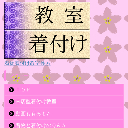
着物着付け教室検索
メニュー
ＴＯＰ
来店型着付け教室
動画も有るよ♪
着物と着付けのＱ＆Ａ