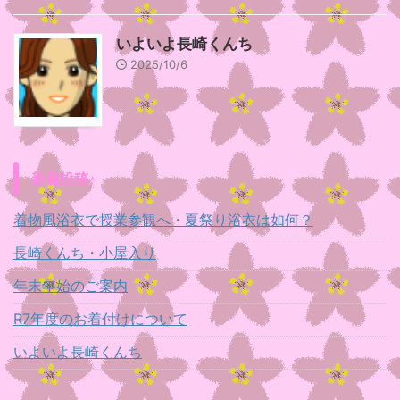
いよいよ長崎くんち
2025/10/6
新着投稿♪
着物風浴衣で授業参観へ・夏祭り浴衣は如何？
長崎くんち・小屋入り
年末年始のご案内
R7年度のお着付けについて
いよいよ長崎くんち