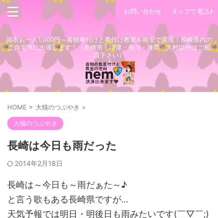
お問い合わせ
タップで電話♪
浴衣お一人1,000円～着物着付けと着付け教室を格安で実現！長崎県内の
ご自宅等に出張します！（長崎市・時津・長与・諫早・大村以外はご相
談下さい）
HOME
>
大猫のつぶやき
>
大猫のつぶやき
長崎は今日も雨だった
2014年2月18日
長崎は～今日も～雨だぁた～♪
と言う歌もある長崎県ですが…
天気予報では明日・明後日も雨みたいです(￣▽￣;)