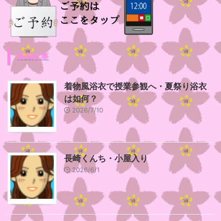
新着記事
着物風浴衣で授業参観へ・夏祭り浴衣
は如何？
2026/7/10
長崎くんち・小屋入り
2026/6/1