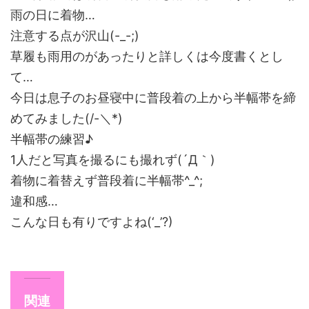
雨の日に着物…
注意する点が沢山(-_-;)
草履も雨用のがあったりと詳しくは今度書くとし
て…
今日は息子のお昼寝中に普段着の上から半幅帯を締
めてみました(/-＼*)
半幅帯の練習♪
1人だと写真を撮るにも撮れず(´Д｀)
着物に着替えず普段着に半幅帯^_^;
違和感…
こんな日も有りですよね(‘_’?)
関連