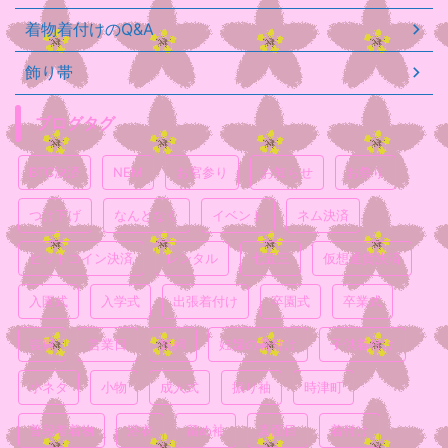
着物着付けのQ&A
飾り帯
ブログタグ
BTC決済
NEM
お宮参り
お知らせ
お祭り
つけ下げ
なんとなく
イベント
ネム決済
ビットコイン決済
レンタル
七五三
仮想通貨決済
入園式
入学式
出張着付け
卒園式
卒業式
喪服
営業日
妊婦
妊婦の着付け
子供着付け
小ネタ
小物
成人式
振り袖
時津町
普段着着物
浴衣
留め袖
真面目
着付け