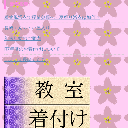
新着投稿♪
着物風浴衣で授業参観へ・夏祭り浴衣は如何？
長崎くんち・小屋入り
年末年始のご案内
R7年度のお着付けについて
いよいよ長崎くんち