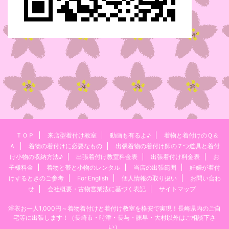
ＴＯＰ
来店型着付け教室
動画も有るよ♪
着物と着付けのＱ＆
Ａ
着物の着付けに必要なもの
出張着物の着付け師の７つ道具と着付
け小物の収納方法♪
出張着付け教室料金表
出張着付け料金表
お
子様料金
着物と帯と小物のレンタル
当店の出張範囲
妊婦が着付
けするときのご参考
For English
個人情報の取り扱い
お問い合わ
せ
会社概要・古物営業法に基づく表記
サイトマップ
浴衣お一人1,000円～着物着付けと着付け教室を格安で実現！長崎県内のご自
宅等に出張します！（長崎市・時津・長与・諫早・大村以外はご相談下さ
い）