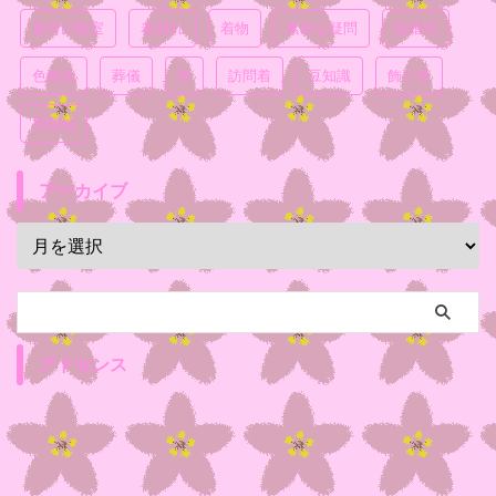
着付け教室
着崩れ
着物
素朴な疑問
結婚式
色無地
葬儀
袴
訪問着
豆知識
飾り帯
黒留袖
アーカイブ
アドセンス