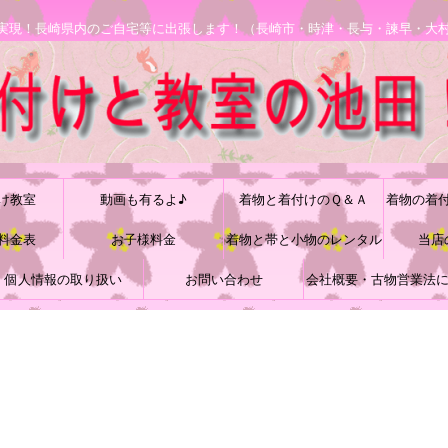
安で実現！長崎県内のご自宅等に出張します！（長崎市・時津・長与・諫早・大
け教室
動画も有るよ♪
着物と着付けのＱ＆Ａ
着物の着
料金表
お子様料金
着物と帯と小物のレンタル
当店
個人情報の取り扱い
お問い合わせ
会社概要・古物営業法
づく表記