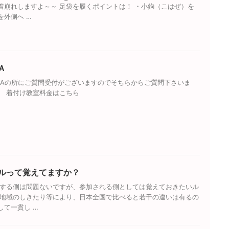
着崩れしますよ～～ 足袋を履くポイントは！ ・小鉤（こはぜ）を
を外側へ …
Ａ
&Aの所にご質問受付がございますのでそちらからご質問下さいま
ら 着付け教室料金はこちら
ルって覚えてますか？
加する側は問題ないですが、参加される側としては覚えておきたいル
や地域のしきたり等により、日本全国で比べると若干の違いは有るの
して一貫し …