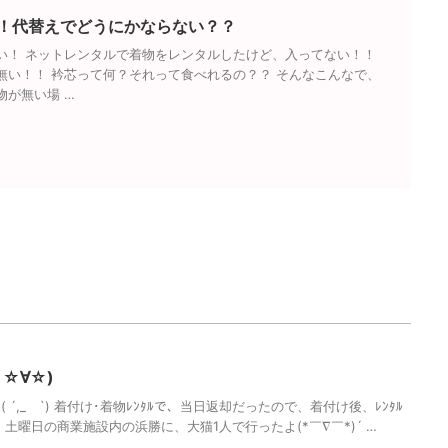
！代替えでどうにかならない？？
い！ ネットレンタルで着物をレンタルしたけど、入ってない！！
無い！！ 衿芯って何？それって食べれるの？？ そんなこんなで、
物が無い場 …
☆∀☆)
´,_ゝ`) 着付け･着物ﾚﾝﾀﾙで、当日返却だったので、着付け後、ﾚﾝﾀﾙ
 土曜日の商業施設内の浜勝に、大猫1人で行ったよ(*￣∇￣*)´ …