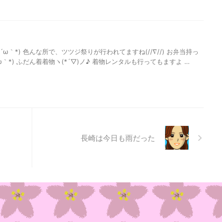
ω｀*) 色んな所で、ツツジ祭りが行われてますね(//∇//) お弁当持っ
｀*) ふだん着着物ヽ(*´▽)ノ♪ 着物レンタルも行ってもますよ …
長崎は今日も雨だった