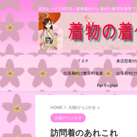
浴衣お一人1,000円～着物着付けと着付け教室を格
ＴＯＰ
来店型着付
出張着付け教室料金表
出張着付け
For English
HOME
>
大猫のつぶやき
>
大猫のつぶやき
訪問着のあれこれ