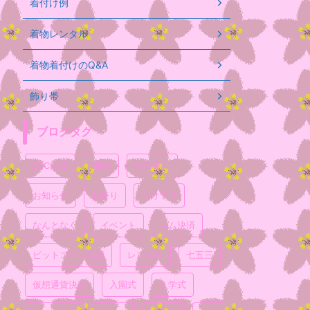
着付け例
着物レンタル
着物着付けのQ&A
飾り帯
ブログタグ
BTC決済
NEM
お宮参り
お知らせ
お祭り
つけ下げ
なんとなく
イベント
ネム決済
ビットコイン決済
レンタル
七五三
仮想通貨決済
入園式
入学式