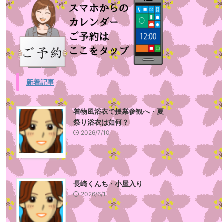
新着記事
着物風浴衣で授業参観へ・夏
祭り浴衣は如何？
2026/7/10
長崎くんち・小屋入り
2026/6/1