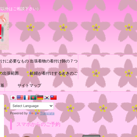
村以外はご相談下さい）
付けに必要なもの
出張着物の着付け師の７つ
の出張範囲
道具と着付け小物の収納方
妊婦が着付けするときのご
に基
サイトマップ
参考
法♪
Translate
Powered by
スマホからのご予約