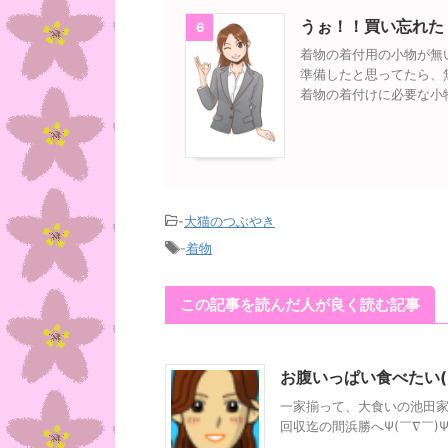
うぉ！！買い忘れた
6
着物の着付用の小物が無
準備したと思ってたら、
着物の着付けに必要な小
-
大猫のつぶやき
-
着物
この記事を読んだ人が良く読む記事
お腹いっぱい食べたい( 
一家揃って、大食いの池田家( 
回収迄の間浜勝へΨ(￣∇￣)Ψ