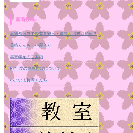
新着投稿♪
着物風浴衣で授業参観へ・夏祭り浴衣は如何？
長崎くんち・小屋入り
年末年始のご案内
R7年度のお着付けについて
いよいよ長崎くんち