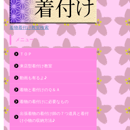
着物着付け教室検索
メニュー
ＴＯＰ
来店型着付け教室
動画も有るよ♪
着物と着付けのＱ＆Ａ
着物の着付けに必要なもの
出張着物の着付け師の７つ道具と着付
け小物の収納方法♪