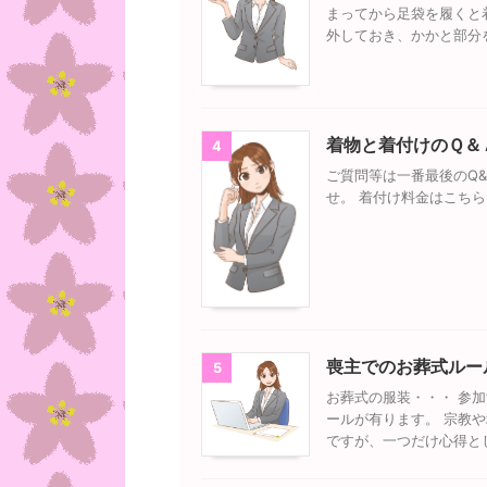
まってから足袋を履くと
外しておき、かかと部分
着物と着付けのＱ＆
4
ご質問等は一番最後のQ
せ。 着付け料金はこち
喪主でのお葬式ルー
5
お葬式の服装・・・ 参
ールが有ります。 宗教
ですが、一つだけ心得と