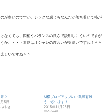
ものが多いのですが、シックな感じもなんだか落ち着いて格が
かけなくても、図柄やバランスの良さで説明しにくいのですが
いうか、・・・着物はオシャレの度合いが奥深いですねｆ＾＾
り楽しいですね＾＾
効果？
M様ブログアップのご裁可有難
2月5日
うございます！！
つぶやき
2015年11月25日
着付け例