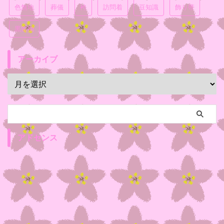
色無地
葬儀
袴
訪問着
豆知識
飾り帯
黒留袖
アーカイブ
アドセンス