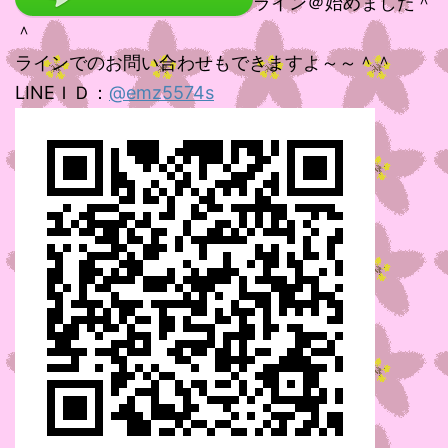
ライン＠始めました＾
＾
ラインでのお問い合わせもできますよ～～＾＾
LINEＩＤ：
@emz5574s