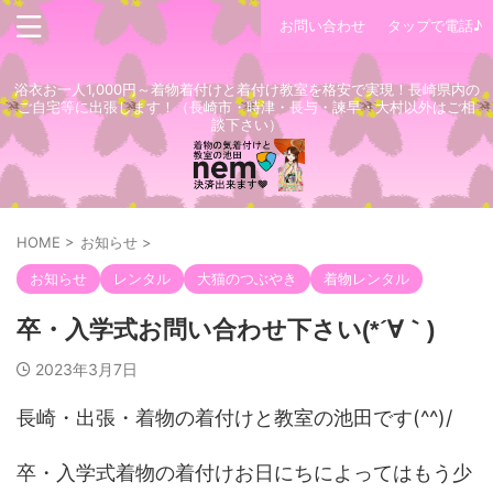
お問い合わせ
タップで電話♪
浴衣お一人1,000円～着物着付けと着付け教室を格安で実現！長崎県内の
ご自宅等に出張します！（長崎市・時津・長与・諫早・大村以外はご相
談下さい）
HOME
>
お知らせ
>
お知らせ
レンタル
大猫のつぶやき
着物レンタル
卒・入学式お問い合わせ下さい(*´∀｀)
2023年3月7日
長崎・出張・着物の着付けと教室の池田です(^^)/
卒・入学式着物の着付けお日にちによってはもう少