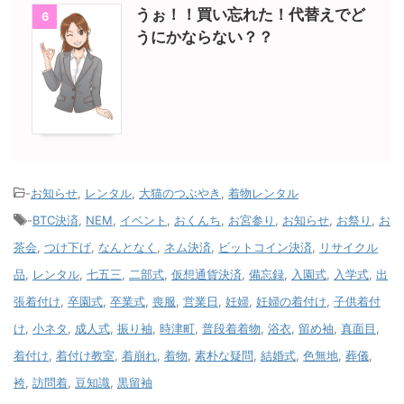
うぉ！！買い忘れた！代替えでど
6
うにかならない？？
-
お知らせ
,
レンタル
,
大猫のつぶやき
,
着物レンタル
-
BTC決済
,
NEM
,
イベント
,
おくんち
,
お宮参り
,
お知らせ
,
お祭り
,
お
茶会
,
つけ下げ
,
なんとなく
,
ネム決済
,
ビットコイン決済
,
リサイクル
品
,
レンタル
,
七五三
,
二部式
,
仮想通貨決済
,
備忘録
,
入園式
,
入学式
,
出
張着付け
,
卒園式
,
卒業式
,
喪服
,
営業日
,
妊婦
,
妊婦の着付け
,
子供着付
け
,
小ネタ
,
成人式
,
振り袖
,
時津町
,
普段着着物
,
浴衣
,
留め袖
,
真面目
,
着付け
,
着付け教室
,
着崩れ
,
着物
,
素朴な疑問
,
結婚式
,
色無地
,
葬儀
,
袴
,
訪問着
,
豆知識
,
黒留袖