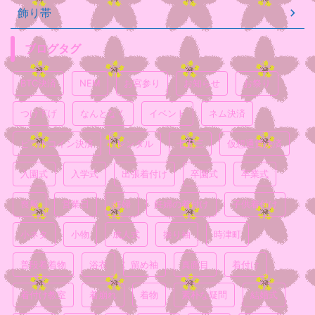
飾り帯
ブログタグ
BTC決済
NEM
お宮参り
お知らせ
お祭り
つけ下げ
なんとなく
イベント
ネム決済
ビットコイン決済
レンタル
七五三
仮想通貨決済
入園式
入学式
出張着付け
卒園式
卒業式
喪服
営業日
妊婦
妊婦の着付け
子供着付け
小ネタ
小物
成人式
振り袖
時津町
普段着着物
浴衣
留め袖
真面目
着付け
着付け教室
着崩れ
着物
素朴な疑問
結婚式