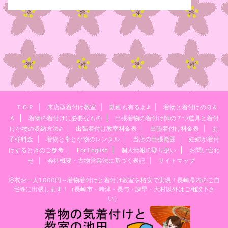
ＴＯＰ
来店型着付け教室
動画も有るよ♪
着物と着付けのＱ＆
Ａ
着物の着付けに必要なもの
出張着物の着付け師の７つ道具と着付
け小物の収納方法♪
出張着付け教室料金表
出張着付け料金表
お
子様料金
着物と帯と小物のレンタル
当店の出張範囲
妊婦が着付
けするときのご参考
For English
個人情報の取り扱い
お問い合わ
せ
会社概要・古物営業法に基づく表記
サイトマップ
浴衣お一人1,000円～着物着付けと着付け教室を格安で実現！長崎県内のご自
宅等に出張します！（長崎市・時津・長与・諫早・大村以外はご相談下さ
い）