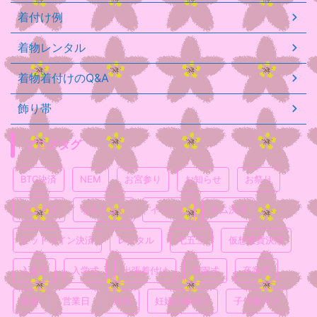
着付け例
着物レンタル
着物着付けのQ&A
飾り帯
ブログタグ
BTC決済
NEM
お宮参り
お知らせ
お祭り
つけ下げ
なんとなく
イベント
ネム決済
ビットコイン決済
レンタル
七五三
仮想通貨決済
入園式
入学式
出張着付け
卒園式
卒業式
喪服
営業日
妊婦
妊婦の着付け
子供着付け