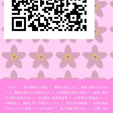
ＴＯＰ
来店型着付け教室
動画も有るよ♪
着物と着付けのＱ＆
Ａ
着物の着付けに必要なもの
出張着物の着付け師の７つ道具と着付
け小物の収納方法♪
出張着付け教室料金表
出張着付け料金表
お
子様料金
着物と帯と小物のレンタル
当店の出張範囲
妊婦が着付
けするときのご参考
For English
個人情報の取り扱い
お問い合わ