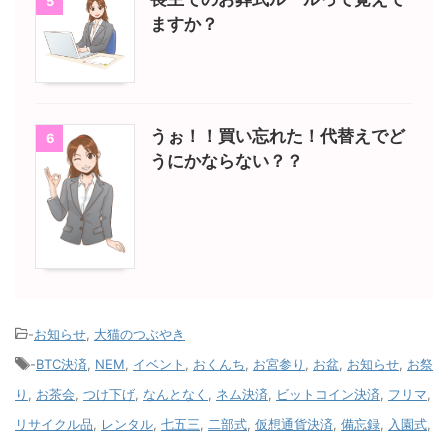
5
ますか？
うぉ！！買い忘れた！代替えでど
6
うにかならない？？
-
お知らせ
,
大猫のつぶやき
-
BTC決済
,
NEM
,
イベント
,
おくんち
,
お宮参り
,
お盆
,
お知らせ
,
お祭
り
,
お茶会
,
つけ下げ
,
なんとなく
,
ネム決済
,
ビットコイン決済
,
フリマ
,
リサイクル品
,
レンタル
,
七五三
,
二部式
,
仮想通貨決済
,
備忘録
,
入園式
,