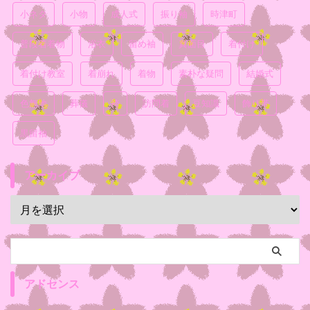
小ネタ
小物
成人式
振り袖
時津町
普段着着物
浴衣
留め袖
真面目
着付け
着付け教室
着崩れ
着物
素朴な疑問
結婚式
色無地
葬儀
袴
訪問着
豆知識
飾り帯
黒留袖
アーカイブ
アドセンス