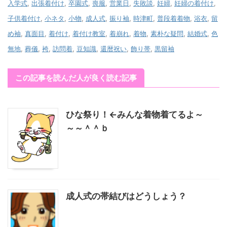
入学式
,
出張着付け
,
卒園式
,
喪服
,
営業日
,
失敗談
,
妊婦
,
妊婦の着付け
,
子供着付け
,
小ネタ
,
小物
,
成人式
,
振り袖
,
時津町
,
普段着着物
,
浴衣
,
留
め袖
,
真面目
,
着付け
,
着付け教室
,
着崩れ
,
着物
,
素朴な疑問
,
結婚式
,
色
無地
,
葬儀
,
袴
,
訪問着
,
豆知識
,
還暦祝い
,
飾り帯
,
黒留袖
この記事を読んだ人が良く読む記事
ひな祭り！←みんな着物着てるよ～
～～＾＾ｂ
成人式の帯結びはどうしょう？