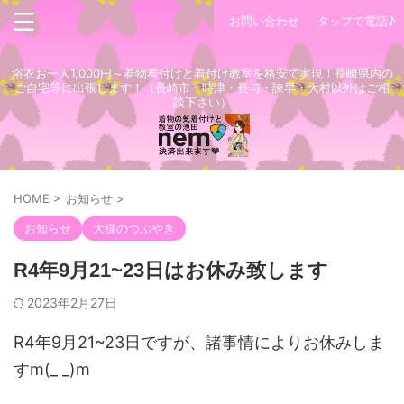
お問い合わせ
タップで電話♪
浴衣お一人1,000円～着物着付けと着付け教室を格安で実現！長崎県内の
ご自宅等に出張します！（長崎市・時津・長与・諫早・大村以外はご相
談下さい）
HOME
>
お知らせ
>
お知らせ
大猫のつぶやき
R4年9月21~23日はお休み致します
2023年2月27日
R4年9月21~23日ですが、諸事情によりお休みしま
すm(_ _)m