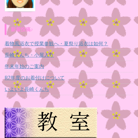
新着投稿♪
着物風浴衣で授業参観へ・夏祭り浴衣は如何？
長崎くんち・小屋入り
年末年始のご案内
R7年度のお着付けについて
いよいよ長崎くんち