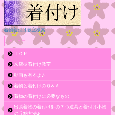
着物着付け教室検索
メニュー
ＴＯＰ
来店型着付け教室
動画も有るよ♪
着物と着付けのＱ＆Ａ
着物の着付けに必要なもの
出張着物の着付け師の７つ道具と着付け小物
の収納方法♪