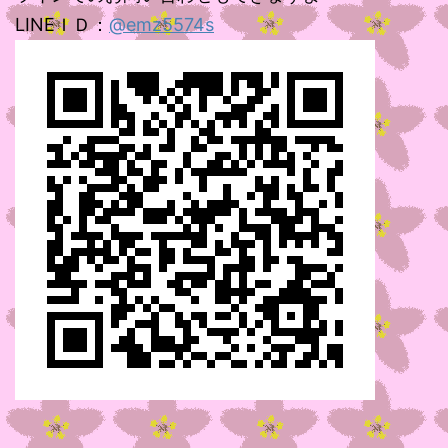
LINEＩＤ：
@emz5574s