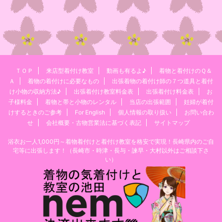
ＴＯＰ
来店型着付け教室
動画も有るよ♪
着物と着付けのＱ＆
Ａ
着物の着付けに必要なもの
出張着物の着付け師の７つ道具と着付
け小物の収納方法♪
出張着付け教室料金表
出張着付け料金表
お
子様料金
着物と帯と小物のレンタル
当店の出張範囲
妊婦が着付
けするときのご参考
For English
個人情報の取り扱い
お問い合わ
せ
会社概要・古物営業法に基づく表記
サイトマップ
浴衣お一人1,000円～着物着付けと着付け教室を格安で実現！長崎県内のご自
宅等に出張します！（長崎市・時津・長与・諫早・大村以外はご相談下さ
い）