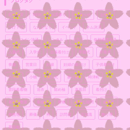
ブログタグ
BTC決済
NEM
お宮参り
お知らせ
お祭り
つけ下げ
なんとなく
イベント
ネム決済
ビットコイン決済
レンタル
七五三
仮想通貨決済
入園式
入学式
出張着付け
卒園式
卒業式
喪服
営業日
妊婦
妊婦の着付け
子供着付け
小ネタ
小物
成人式
振り袖
時津町
普段着着物
浴衣
留め袖
真面目
着付け
着付け教室
着崩れ
着物
素朴な疑問
結婚式
色無地
葬儀
袴
訪問着
豆知識
飾り帯
黒留袖