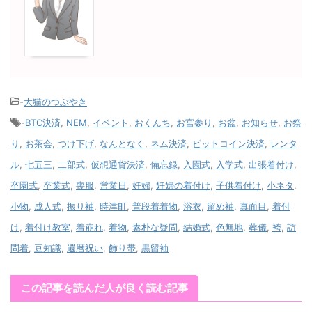
-
大猫のつぶやき
-
BTC決済
,
NEM
,
イベント
,
おくんち
,
お宮参り
,
お盆
,
お知らせ
,
お祭
り
,
お茶会
,
つけ下げ
,
なんとなく
,
ネム決済
,
ビットコイン決済
,
レンタ
ル
,
七五三
,
二部式
,
仮想通貨決済
,
備忘録
,
入園式
,
入学式
,
出張着付け
,
卒園式
,
卒業式
,
喪服
,
営業日
,
妊婦
,
妊婦の着付け
,
子供着付け
,
小ネタ
,
小物
,
成人式
,
振り袖
,
時津町
,
普段着着物
,
浴衣
,
留め袖
,
真面目
,
着付
け
,
着付け教室
,
着崩れ
,
着物
,
素朴な疑問
,
結婚式
,
色無地
,
葬儀
,
袴
,
訪
問着
,
豆知識
,
還暦祝い
,
飾り帯
,
黒留袖
この記事を読んだ人が良く読む記事