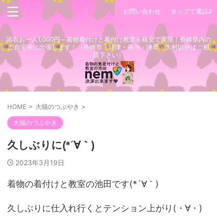
お問い合わせ
タップで電話♪
浴衣お一人1,000円～着物着付けと着付け教室を格安で実現！長崎県内の
ご自宅等に出張します！（長崎市・時津・長与・諫早・大村以外はご相
談下さい）
HOME
>
大猫のつぶやき
>
大猫のつぶやき
久しぶりに(*´∀｀)
2023年3月19日
着物の着付けと教室の池田です(*´∀｀)
久しぶりに仕入れ行くとテンション上がり(・∀・)