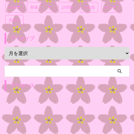
色無地
葬儀
袴
訪問着
豆知識
飾り帯
黒留袖
アーカイブ
アドセンス