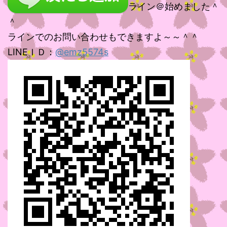
ライン＠始めました＾
＾
ラインでのお問い合わせもできますよ～～＾＾
LINEＩＤ：
@emz5574s