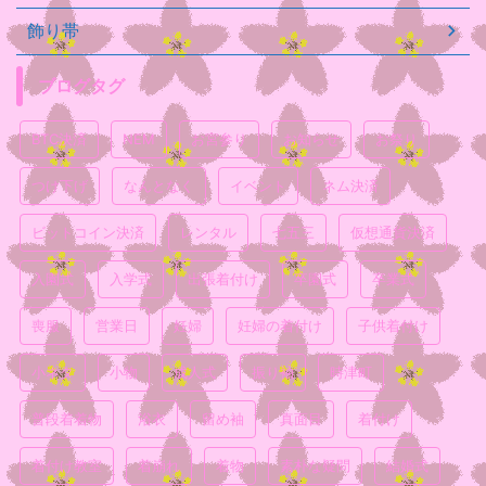
飾り帯
ブログタグ
BTC決済
NEM
お宮参り
お知らせ
お祭り
つけ下げ
なんとなく
イベント
ネム決済
ビットコイン決済
レンタル
七五三
仮想通貨決済
入園式
入学式
出張着付け
卒園式
卒業式
喪服
営業日
妊婦
妊婦の着付け
子供着付け
小ネタ
小物
成人式
振り袖
時津町
普段着着物
浴衣
留め袖
真面目
着付け
着付け教室
着崩れ
着物
素朴な疑問
結婚式