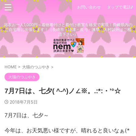
お問い合わせ
タップで電話♪
浴衣お一人1,000円～着物着付けと着付け教室を格安で実現！長崎県内の
ご自宅等に出張します！（長崎市・時津・長与・諫早・大村以外はご相
談下さい）
HOME
>
大猫のつぶやき
>
大猫のつぶやき
7月7日は、七夕( ^-^)ノ∠※。.:*:・’°☆
2018年7月5日
7月7日は、七夕～
今年は、お天気悪い様ですが、晴れると良いなぁ(*