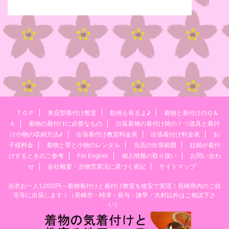
ＴＯＰ
来店型着付け教室
動画も有るよ♪
着物と着付けのＱ＆
Ａ
着物の着付けに必要なもの
出張着物の着付け師の７つ道具と着付
け小物の収納方法♪
出張着付け教室料金表
出張着付け料金表
お
子様料金
着物と帯と小物のレンタル
当店の出張範囲
妊婦が着付
けするときのご参考
For English
個人情報の取り扱い
お問い合わ
せ
会社概要・古物営業法に基づく表記
サイトマップ
浴衣お一人1,000円～着物着付けと着付け教室を格安で実現！長崎県内のご自
宅等に出張します！（長崎市・時津・長与・諫早・大村以外はご相談下さ
い）