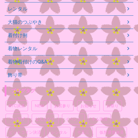
レンタル
大猫のつぶやき
着付け例
着物レンタル
着物着付けのQ&A
飾り帯
ブログタグ
BTC決済
NEM
お宮参り
お知らせ
お祭り
つけ下げ
なんとなく
イベント
ネム決済
ビットコイン決済
レンタル
七五三
仮想通貨決済