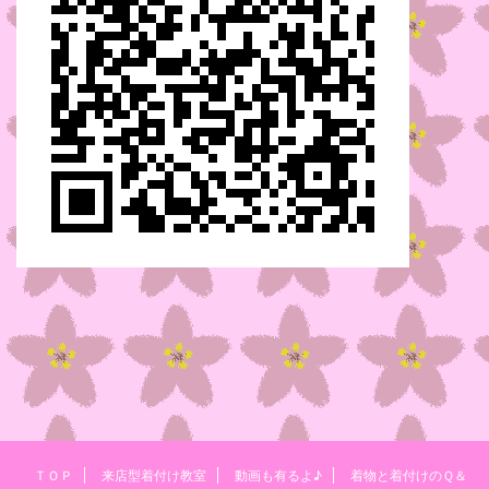
ＴＯＰ
来店型着付け教室
動画も有るよ♪
着物と着付けのＱ＆