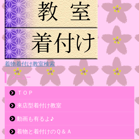
着物着付け教室検索
メニュー
ＴＯＰ
来店型着付け教室
動画も有るよ♪
着物と着付けのＱ＆Ａ