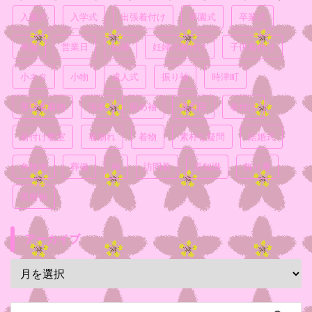
入園式
入学式
出張着付け
卒園式
卒業式
喪服
営業日
妊婦
妊婦の着付け
子供着付け
小ネタ
小物
成人式
振り袖
時津町
普段着着物
浴衣
留め袖
真面目
着付け
着付け教室
着崩れ
着物
素朴な疑問
結婚式
色無地
葬儀
袴
訪問着
豆知識
飾り帯
黒留袖
アーカイブ