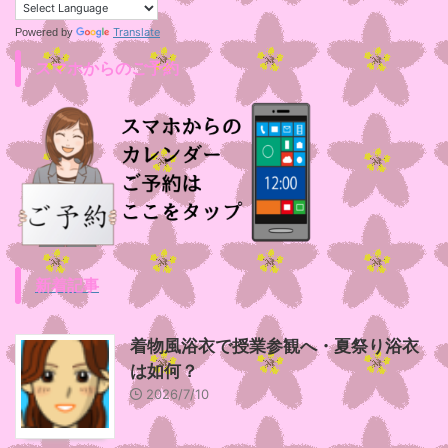
Translate
Powered by
スマホからのご予約
新着記事
着物風浴衣で授業参観へ・夏祭り浴衣
は如何？
2026/7/10