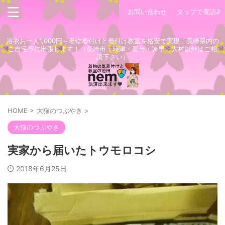
お問い合わせ
タップで電話♪
浴衣お一人1,000円～着物着付けと着付け教室を格安で実現！長崎県内の
ご自宅等に出張します！（長崎市・時津・長与・諫早・大村以外はご相
談下さい）
HOME
>
大猫のつぶやき
>
大猫のつぶやき
実家から届いたトウモロコシ
2018年6月25日