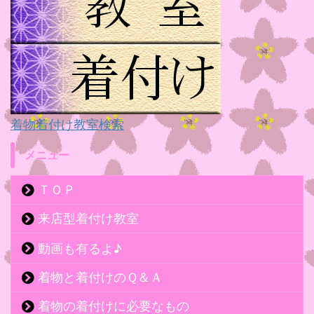
着物着付け教室検索
メニュー
ＴＯＰ
来店型着付け教室
動画も有るよ♪
着物と着付けのＱ＆Ａ
着物の着付けに必要なもの