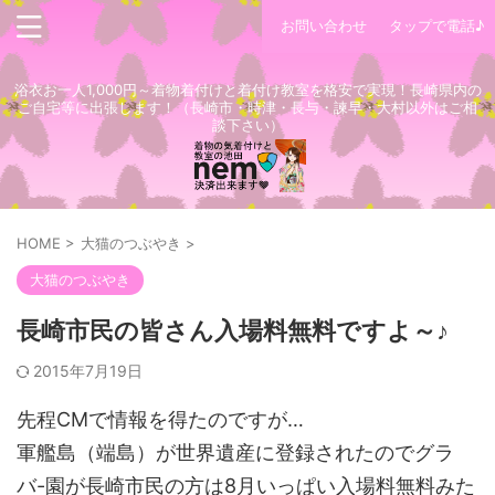
お問い合わせ
タップで電話♪
浴衣お一人1,000円～着物着付けと着付け教室を格安で実現！長崎県内の
ご自宅等に出張します！（長崎市・時津・長与・諫早・大村以外はご相
談下さい）
HOME
>
大猫のつぶやき
>
大猫のつぶやき
長崎市民の皆さん入場料無料ですよ～♪
2015年7月19日
先程CMで情報を得たのですが…
軍艦島（端島）が世界遺産に登録されたのでグラ
バ-園が長崎市民の方は8月いっぱい入場料無料みた