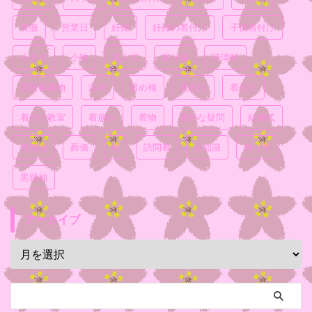
喪服
営業日
妊婦
妊婦の着付け
子供着付け
小ネタ
小物
成人式
振り袖
時津町
普段着着物
浴衣
留め袖
真面目
着付け
着付け教室
着崩れ
着物
素朴な疑問
結婚式
色無地
葬儀
袴
訪問着
豆知識
飾り帯
黒留袖
アーカイブ