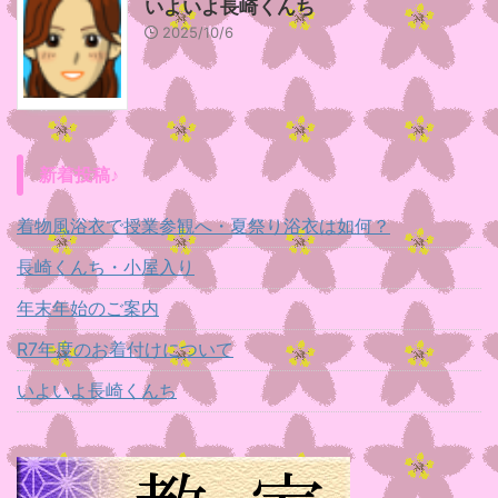
いよいよ長崎くんち
2025/10/6
新着投稿♪
着物風浴衣で授業参観へ・夏祭り浴衣は如何？
長崎くんち・小屋入り
年末年始のご案内
R7年度のお着付けについて
いよいよ長崎くんち