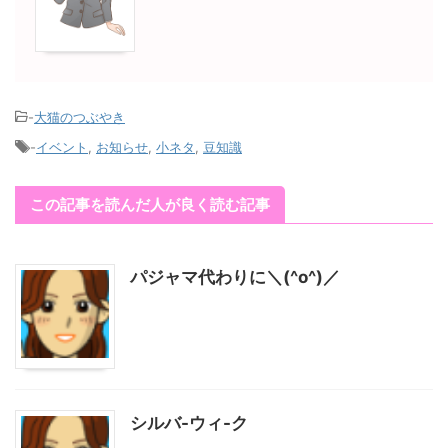
-
大猫のつぶやき
-
イベント
,
お知らせ
,
小ネタ
,
豆知識
この記事を読んだ人が良く読む記事
パジャマ代わりに＼(^o^)／
シルバ-ウィ-ク