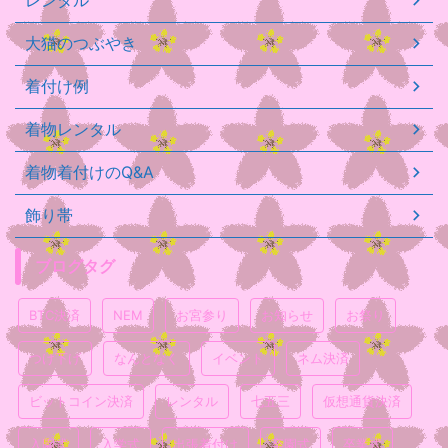
大猫のつぶやき
着付け例
着物レンタル
着物着付けのQ&A
飾り帯
ブログタグ
BTC決済
NEM
お宮参り
お知らせ
お祭り
つけ下げ
なんとなく
イベント
ネム決済
ビットコイン決済
レンタル
七五三
仮想通貨決済
入園式
入学式
出張着付け
卒園式
卒業式