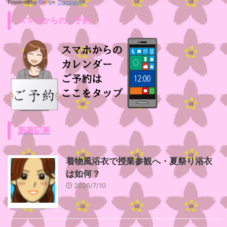
Translate
Powered by
スマホからのご予約
新着記事
着物風浴衣で授業参観へ・夏祭り浴衣
は如何？
2026/7/10