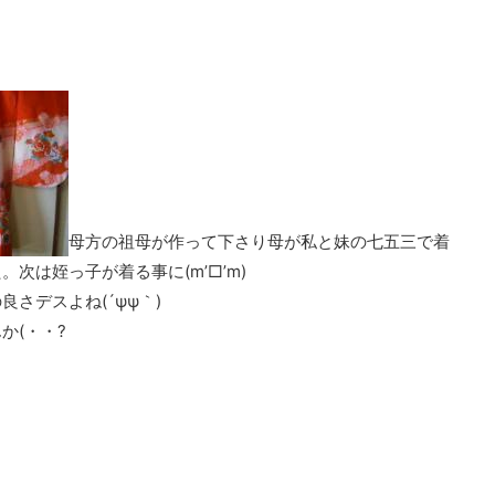
母方の祖母が作って下さり母が私と妹の七五三で着
次は姪っ子が着る事に(m’□’m)
さデスよね(´ψψ｀)
か(・・?