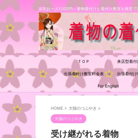
浴衣お一人1,000円～着物着付けと着付け教室を格
ＴＯＰ
来店型着付
出張着付け教室料金表
出張着付け
For English
HOME
>
大猫のつぶやき
>
大猫のつぶやき
受け継がれる着物