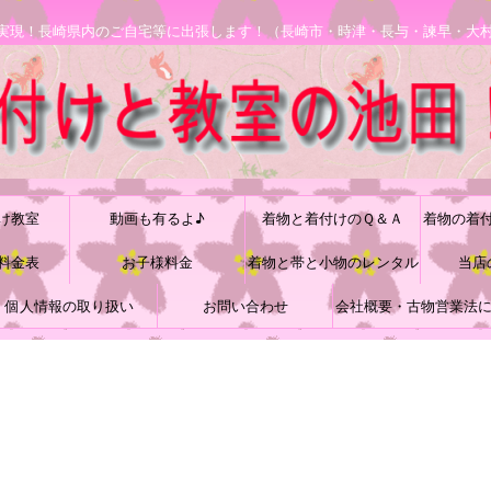
安で実現！長崎県内のご自宅等に出張します！（長崎市・時津・長与・諫早・大
け教室
動画も有るよ♪
着物と着付けのＱ＆Ａ
着物の着
料金表
お子様料金
着物と帯と小物のレンタル
当店
個人情報の取り扱い
お問い合わせ
会社概要・古物営業法
づく表記