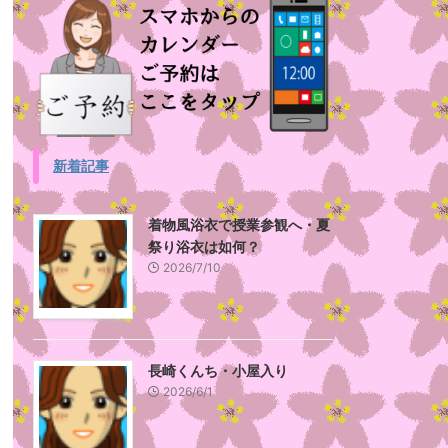
新着記事
着物風浴衣で授業参観へ・夏
祭り浴衣は如何？
2026/7/10
長崎くんち・小屋入り
2026/6/1