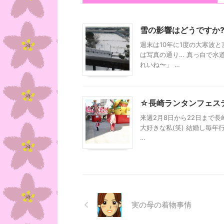
雪の影響はどうですか?
週末は10年に1度の大寒波
は写真の通り… 真っ白で水
れいね〜」 …
☆長崎ランタンフェス
来週2月8日から22日まで長
大好きな私(笑) 結婚し毎年
…
実の母の着物事情