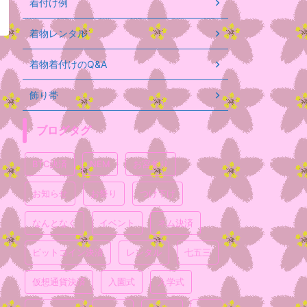
着付け例
着物レンタル
着物着付けのQ&A
飾り帯
ブログタグ
BTC決済
NEM
お宮参り
お知らせ
お祭り
つけ下げ
なんとなく
イベント
ネム決済
ビットコイン決済
レンタル
七五三
仮想通貨決済
入園式
入学式