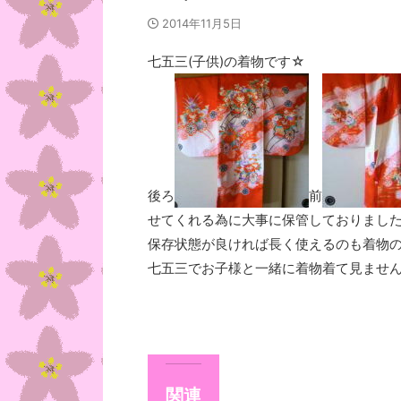
2014年11月5日
七五三(子供)の着物です☆
後ろ
前
せてくれる為に大事に保管しておりました。
保存状態が良ければ長く使えるのも着物の良
七五三でお子様と一緒に着物着て見ません
関連