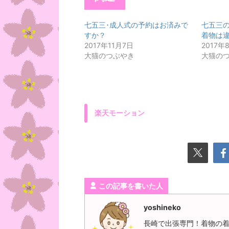
七五三･成人式の予約はお済みで
七五三
すか？
着物は
2017年11月7日
2017年
大猫のつぶやき
大猫の
楽天モーション
この記事を書いた人
yoshineko
長崎で出張専門！着物の着