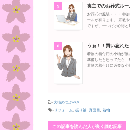
喪主でのお葬式ルー
5
お葬式の服装・・・ 参
ールが有ります。 宗教
ですが、一つだけ心得と
うぉ！！買い忘れた
6
着物の着付用の小物が無
準備したと思ってたら、
着物の着付けに必要な小
-
大猫のつぶやき
-
リフォーム
,
振り袖
,
真面目
,
着物
この記事を読んだ人が良く読む記事