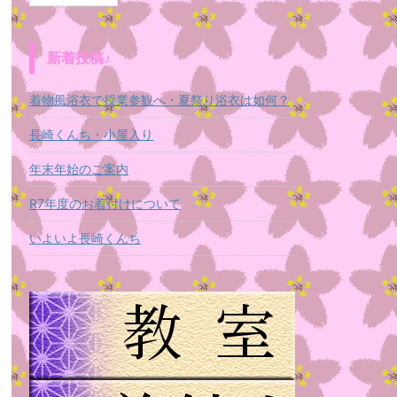
新着投稿♪
着物風浴衣で授業参観へ・夏祭り浴衣は如何？
長崎くんち・小屋入り
年末年始のご案内
R7年度のお着付けについて
いよいよ長崎くんち