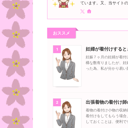
ています。又、当サイト
おススメ
妊婦が着付けすると
1
妊娠７ヶ月の妊婦が着付
構な数有りましたが、妊
った為、私が分かり易い
出張着物の着付け師
2
着物の着付け小物の収納
着付けをしてもらう場合
しておくことは、便利で