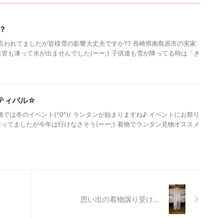
?
と言われてましたが皆様雪の影響大丈夫ですか?? 長崎県南島原市の実家
道管も凍って水が出ませんでした(ーー;) 子供達も雪が降ってる時は「き
ティバル☆
崎では冬のイベント(^0^)/ ランタンが始まりますね♪ イベントにお祭り
行ってましたが今年は行けなさそう(ーー;) 着物でランタン見物オススメ
思い出の着物譲り受け…