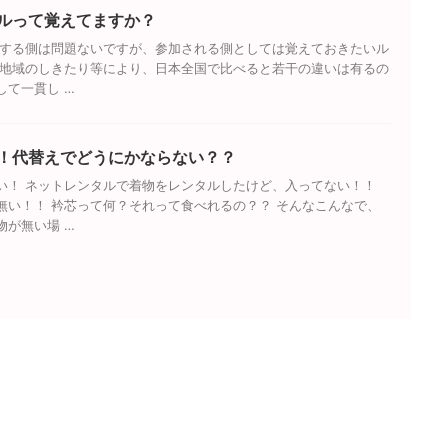
ルって覚えてますか？
加する側は問題ないですが、参加される側としては覚えておきたいル
や地域のしきたり等により、日本全国で比べると若干の違いは有るの
して一貫し …
！代替えでどうにかならない？？
い！ ネットレンタルで着物をレンタルしたけど、入ってない！！
無い！！ 衿芯って何？それって食べれるの？？ そんなこんなで、
物が無い場 …