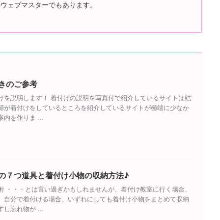
のウェブマスターでもあります。
きのご参考
けを説明します！ 着付けの説明を写真付で紹介しているサイトは結
婦が着付けをしているところを紹介しているサイトが極端に少なか
案内を作りま …
の７つ道具と着付け小物の収納方法♪
術 ・・・とは言い過ぎかもしれませんが、着付け教室に行く場合、
、自分で着付ける場合、いずれにしても着付け小物をまとめて収納
すし忘れ物が …