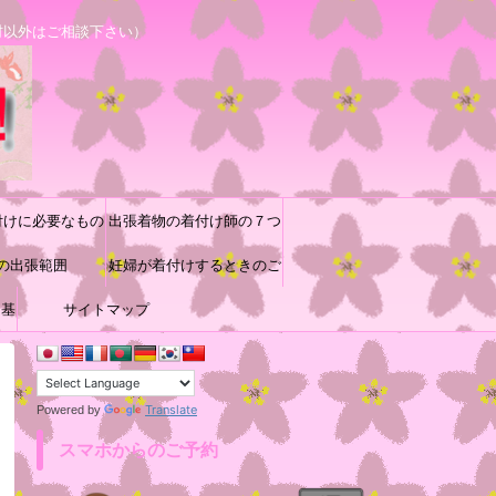
村以外はご相談下さい）
付けに必要なもの
出張着物の着付け師の７つ
の出張範囲
道具と着付け小物の収納方
妊婦が着付けするときのご
に基
サイトマップ
参考
法♪
Translate
Powered by
スマホからのご予約