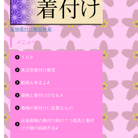
着物着付け教室検索
メニュー
ＴＯＰ
来店型着付け教室
動画も有るよ♪
着物と着付けのＱ＆Ａ
着物の着付けに必要なもの
出張着物の着付け師の７つ道具と着付
け小物の収納方法♪