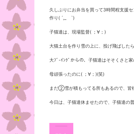
久しぶりにお弁当を買って3時間程支援セ
作り( ´,_ゝ`)
子猫達は、現場監督( ；∀；)
大猫土台を作り雪の上に、投げ飛ばしたら、
大ﾌﾞ-ｲﾝｸﾞからの、子猫達はそそくさと家の
母頑張ったのに( ；∀；)(笑)
まだ②雪が積もってる所もあるので、皆様
今日は、子猫達休ませたので、子猫達の普段