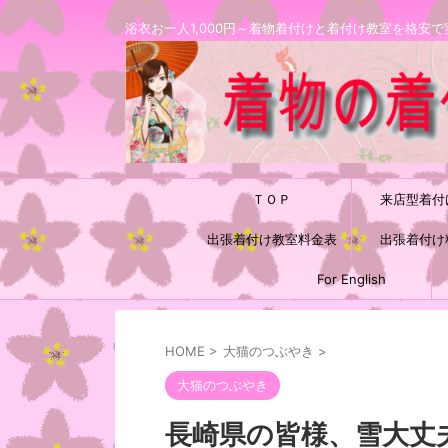
浴衣お一人1,000円～着物着付けと着付け教室を格
ＴＯＰ
来店型着付
出張着付け教室料金表
出張着付け
For English
HOME
>
大猫のつぶやき
>
大猫のつぶやき
長崎県の皆様、雪大丈