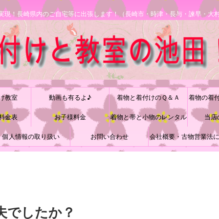
安で実現！長崎県内のご自宅等に出張します！（長崎市・時津・長与・諫早・大
け教室
動画も有るよ♪
着物と着付けのＱ＆Ａ
着物の着
料金表
お子様料金
着物と帯と小物のレンタル
当店
個人情報の取り扱い
お問い合わせ
会社概要・古物営業法
づく表記
夫でしたか？