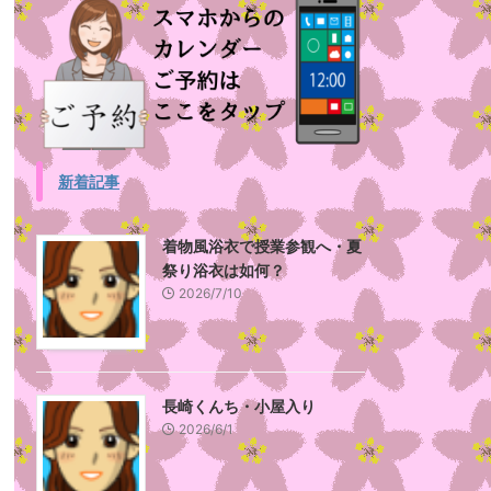
新着記事
着物風浴衣で授業参観へ・夏
祭り浴衣は如何？
2026/7/10
長崎くんち・小屋入り
2026/6/1