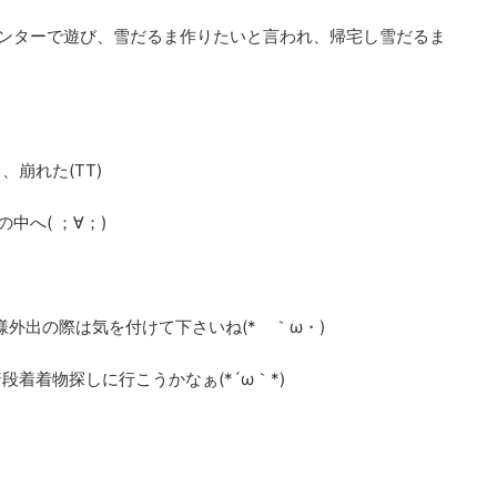
ンターで遊び、雪だるま作りたいと言われ、帰宅し雪だるま
崩れた(TT)
中へ( ；∀；)
外出の際は気を付けて下さいね(*ゝ｀ω・)
着着物探しに行こうかなぁ(*´ω｀*)