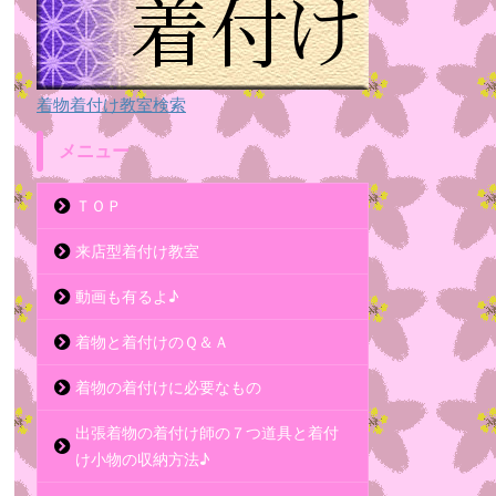
着物着付け教室検索
メニュー
ＴＯＰ
来店型着付け教室
動画も有るよ♪
着物と着付けのＱ＆Ａ
着物の着付けに必要なもの
出張着物の着付け師の７つ道具と着付
け小物の収納方法♪