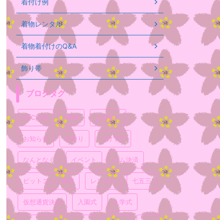
着付け例
着物レンタル
着物着付けのQ&A
飾り帯
ブログタグ
BTC決済
NEM
お宮参り
お知らせ
お祭り
つけ下げ
なんとなく
イベント
ネム決済
ビットコイン決済
レンタル
七五三
仮想通貨決済
入園式
入学式