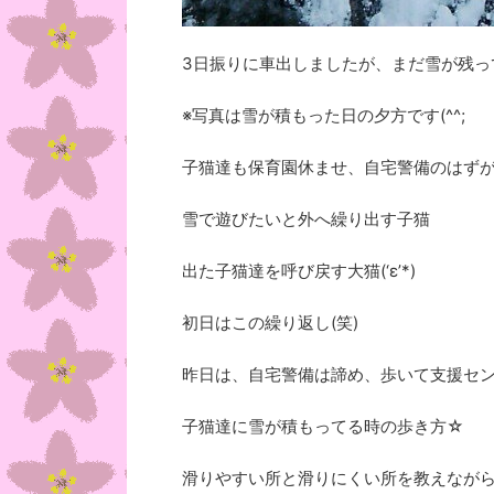
3日振りに車出しましたが、まだ雪が残って
※写真は雪が積もった日の夕方です(^^;
子猫達も保育園休ませ、自宅警備のはずが
雪で遊びたいと外へ繰り出す子猫
出た子猫達を呼び戻す大猫(‘ε’*)
初日はこの繰り返し(笑)
昨日は、自宅警備は諦め、歩いて支援センター
子猫達に雪が積もってる時の歩き方☆
滑りやすい所と滑りにくい所を教えながら歩