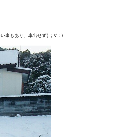
事もあり、車出せず( ；∀；)