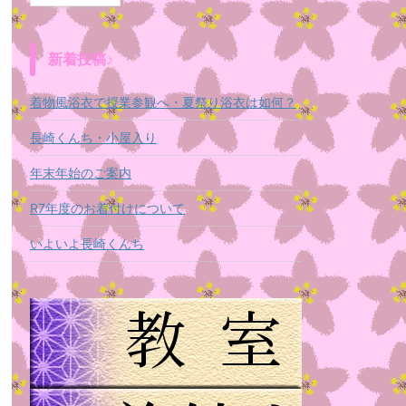
新着投稿♪
着物風浴衣で授業参観へ・夏祭り浴衣は如何？
長崎くんち・小屋入り
年末年始のご案内
R7年度のお着付けについて
いよいよ長崎くんち