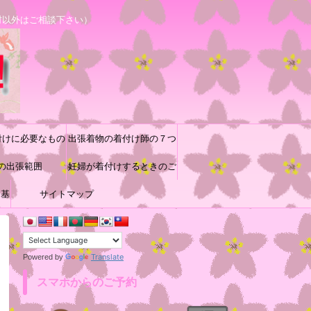
村以外はご相談下さい）
付けに必要なもの
出張着物の着付け師の７つ
の出張範囲
道具と着付け小物の収納方
妊婦が着付けするときのご
に基
サイトマップ
参考
法♪
Translate
Powered by
スマホからのご予約