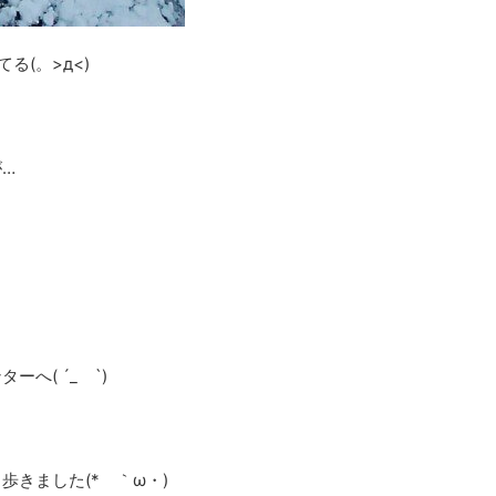
る(。>д<)
…
へ( ´_ゝ`)
きました(*ゝ｀ω・)