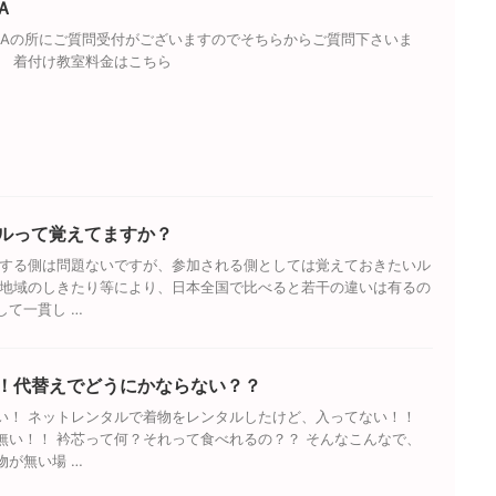
Ａ
&Aの所にご質問受付がございますのでそちらからご質問下さいま
ら 着付け教室料金はこちら
ルって覚えてますか？
加する側は問題ないですが、参加される側としては覚えておきたいル
や地域のしきたり等により、日本全国で比べると若干の違いは有るの
して一貫し …
！代替えでどうにかならない？？
い！ ネットレンタルで着物をレンタルしたけど、入ってない！！
無い！！ 衿芯って何？それって食べれるの？？ そんなこんなで、
物が無い場 …