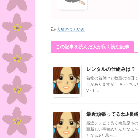
-
大猫のつぶやき
この記事を読んだ人が良く読む記事
レンタルの仕組みは？
着物の着付けと教室の池田で
トがありますが(・∀・) ちょ
∀・) …
最近頑張ってるね♪長
最近テレビで良く南島原市の紹
面新しい事始めたんだなぁ〜
となぁ♪と思っ …