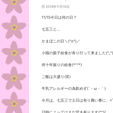
2019年11月15日
11/15今日は何の日？
七五三と…
かまぼこの日＼(^o^)／
小猫の親子給食が有り行って来ました(^_^
何十年振りの給食(*^^*)
ご飯は大盛り(笑)
牛乳アレルギーの為飲めず(´・ω・｀)
今月は、七五三で土日は有り難い事に、ﾊﾞﾀﾊ
日時によってはまだ空き有ります(^^)/