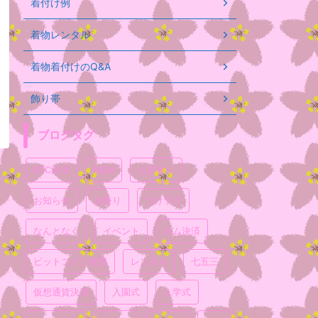
着付け例
着物レンタル
着物着付けのQ&A
飾り帯
ブログタグ
BTC決済
NEM
お宮参り
お知らせ
お祭り
つけ下げ
なんとなく
イベント
ネム決済
ビットコイン決済
レンタル
七五三
仮想通貨決済
入園式
入学式