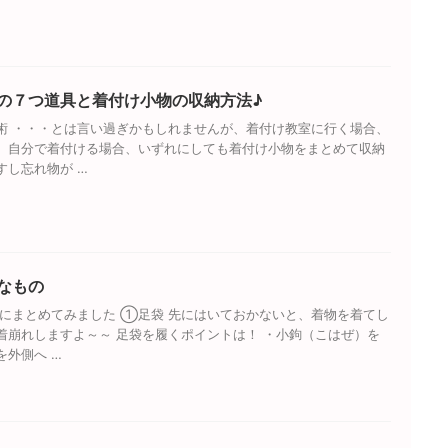
の７つ道具と着付け小物の収納方法♪
術 ・・・とは言い過ぎかもしれませんが、着付け教室に行く場合、
、自分で着付ける場合、いずれにしても着付け小物をまとめて収納
すし忘れ物が …
なもの
にまとめてみました ①足袋 先にはいておかないと、着物を着てし
着崩れしますよ～～ 足袋を履くポイントは！ ・小鉤（こはぜ）を
を外側へ …