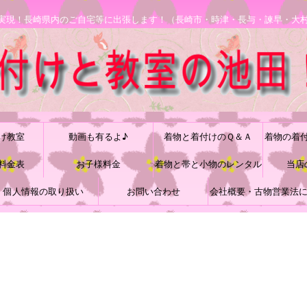
安で実現！長崎県内のご自宅等に出張します！（長崎市・時津・長与・諫早・大
け教室
動画も有るよ♪
着物と着付けのＱ＆Ａ
着物の着
料金表
お子様料金
着物と帯と小物のレンタル
当店
個人情報の取り扱い
お問い合わせ
会社概要・古物営業法
づく表記