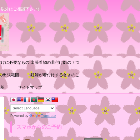
村以外はご相談下さい）
付けに必要なもの
出張着物の着付け師の７つ
の出張範囲
道具と着付け小物の収納方
妊婦が着付けするときのご
に基
サイトマップ
参考
法♪
Translate
Powered by
スマホからのご予約