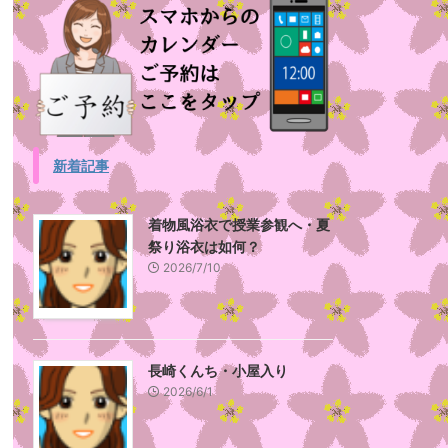
新着記事
着物風浴衣で授業参観へ・夏
祭り浴衣は如何？
2026/7/10
長崎くんち・小屋入り
2026/6/1