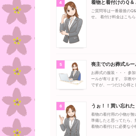
着物と着付けのＱ＆
4
ご質問等は一番最後のQ
せ。 着付け料金はこち
喪主でのお葬式ルー
5
お葬式の服装・・・ 参
ールが有ります。 宗教
ですが、一つだけ心得と
うぉ！！買い忘れた
6
着物の着付用の小物が無
準備したと思ってたら、
着物の着付けに必要な小