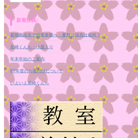
新着投稿♪
着物風浴衣で授業参観へ・夏祭り浴衣は如何？
長崎くんち・小屋入り
年末年始のご案内
R7年度のお着付けについて
いよいよ長崎くんち