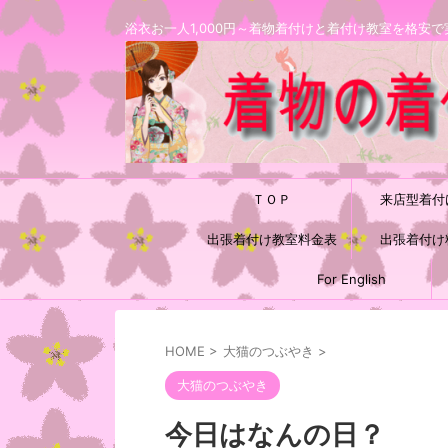
浴衣お一人1,000円～着物着付けと着付け教室を格
ＴＯＰ
来店型着付
出張着付け教室料金表
出張着付け
For English
HOME
>
大猫のつぶやき
>
大猫のつぶやき
今日はなんの日？