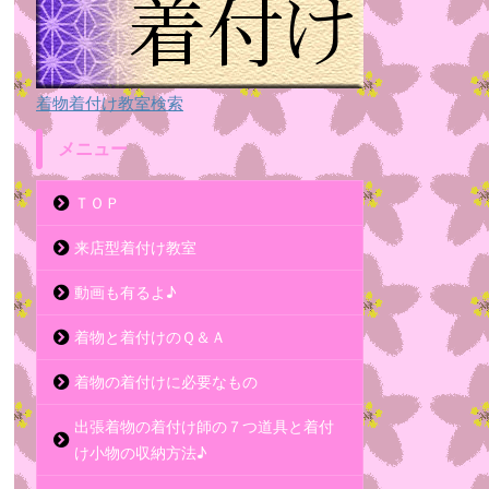
着物着付け教室検索
メニュー
ＴＯＰ
来店型着付け教室
動画も有るよ♪
着物と着付けのＱ＆Ａ
着物の着付けに必要なもの
出張着物の着付け師の７つ道具と着付
け小物の収納方法♪