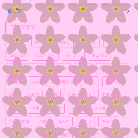
飾り帯
ブログタグ
BTC決済
NEM
お宮参り
お知らせ
お祭り
つけ下げ
なんとなく
イベント
ネム決済
ビットコイン決済
レンタル
七五三
仮想通貨決済
入園式
入学式
出張着付け
卒園式
卒業式
喪服
営業日
妊婦
妊婦の着付け
子供着付け
小ネタ
小物
成人式
振り袖
時津町
普段着着物
浴衣
留め袖
真面目
着付け
着付け教室
着崩れ
着物
素朴な疑問
結婚式