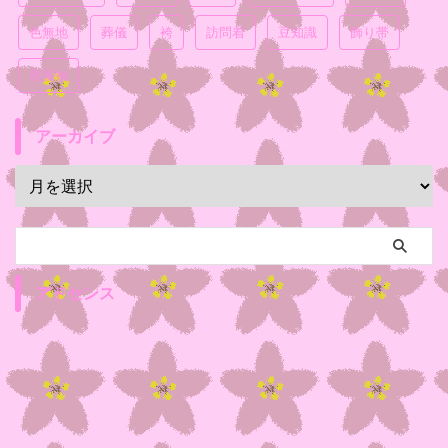
色無地
葬儀
袴
訪問着
豆知識
飾り帯
黒留袖
アーカイブ
アドセンス