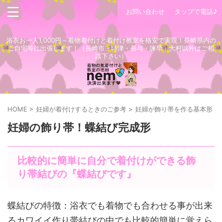
お問い合わせ
タップで電話♪
浴衣お一人1,000円～着物着付けと着付け教室を格安で実現！長崎県内の
ご自宅等に出張します！（長崎市・時津・長与・諫早・大村以外はご相
談下さい）
HOME
>
妊婦が着付けするときのご参考
>
妊婦が飾り帯を作る基本形
>
妊婦の飾り帯！蝶結び完成形
比較的に簡単に自分で着付けができる飾
り帯結びの『蝶結びです』
蝶結びの特徴：浴衣でも着物でも合わせる事が出来
るカワイイ作り帯結びの中でも比較的簡単に覚えら