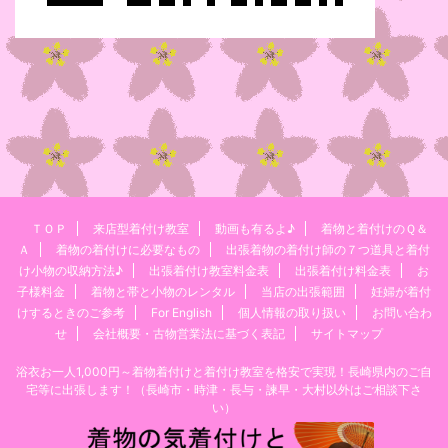
ＴＯＰ
来店型着付け教室
動画も有るよ♪
着物と着付けのＱ＆
Ａ
着物の着付けに必要なもの
出張着物の着付け師の７つ道具と着付
け小物の収納方法♪
出張着付け教室料金表
出張着付け料金表
お
子様料金
着物と帯と小物のレンタル
当店の出張範囲
妊婦が着付
けするときのご参考
For English
個人情報の取り扱い
お問い合わ
せ
会社概要・古物営業法に基づく表記
サイトマップ
浴衣お一人1,000円～着物着付けと着付け教室を格安で実現！長崎県内のご自
宅等に出張します！（長崎市・時津・長与・諫早・大村以外はご相談下さ
い）