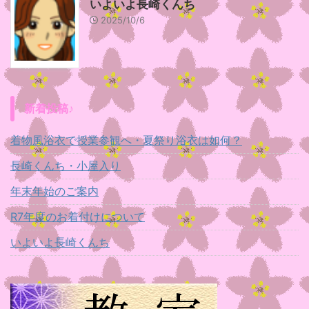
いよいよ長崎くんち
2025/10/6
新着投稿♪
着物風浴衣で授業参観へ・夏祭り浴衣は如何？
長崎くんち・小屋入り
年末年始のご案内
R7年度のお着付けについて
いよいよ長崎くんち