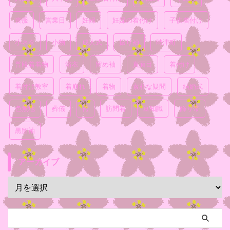
喪服
営業日
妊婦
妊婦の着付け
子供着付け
小ネタ
小物
成人式
振り袖
時津町
普段着着物
浴衣
留め袖
真面目
着付け
着付け教室
着崩れ
着物
素朴な疑問
結婚式
色無地
葬儀
袴
訪問着
豆知識
飾り帯
黒留袖
アーカイブ