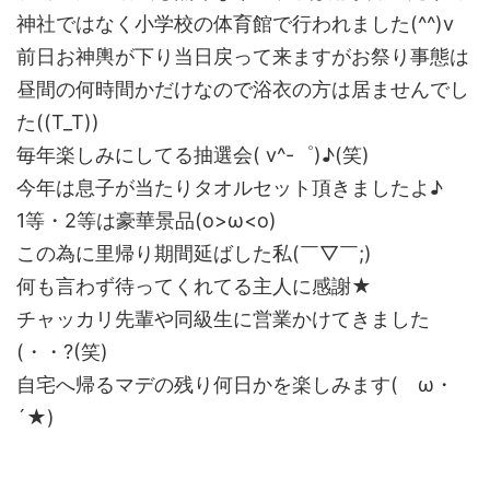
神社ではなく小学校の体育館で行われました(^^)v
前日お神輿が下り当日戻って来ますがお祭り事態は
昼間の何時間かだけなので浴衣の方は居ませんでし
た((T_T))
毎年楽しみにしてる抽選会( v^-゜)♪(笑)
今年は息子が当たりタオルセット頂きましたよ♪
1等・2等は豪華景品(o>ω<o)
この為に里帰り期間延ばした私(￣▽￣;)
何も言わず待ってくれてる主人に感謝★
チャッカリ先輩や同級生に営業かけてきました
(・・?(笑)
自宅へ帰るマデの残り何日かを楽しみます(ゝω・
´★)