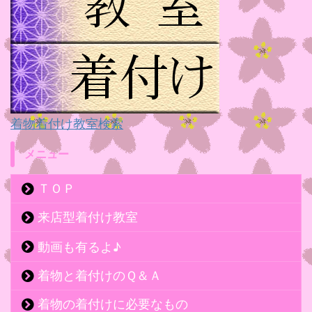
着物着付け教室検索
メニュー
ＴＯＰ
来店型着付け教室
動画も有るよ♪
着物と着付けのＱ＆Ａ
着物の着付けに必要なもの