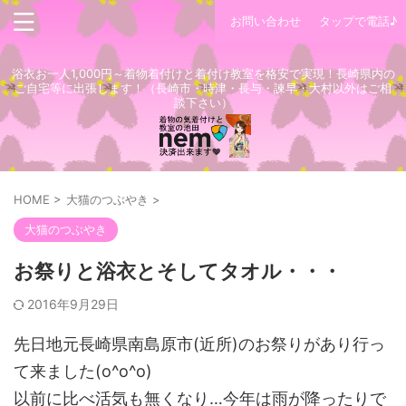
お問い合わせ
タップで電話♪
浴衣お一人1,000円～着物着付けと着付け教室を格安で実現！長崎県内の
ご自宅等に出張します！（長崎市・時津・長与・諫早・大村以外はご相
談下さい）
HOME
>
大猫のつぶやき
>
大猫のつぶやき
お祭りと浴衣とそしてタオル・・・
2016年9月29日
先日地元長崎県南島原市(近所)のお祭りがあり行っ
て来ました(o^o^o)
以前に比べ活気も無くなり…今年は雨が降ったりで