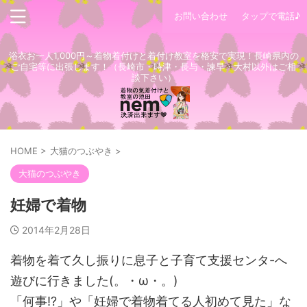
お問い合わせ
タップで電話♪
浴衣お一人1,000円～着物着付けと着付け教室を格安で実現！長崎県内の
ご自宅等に出張します！（長崎市・時津・長与・諫早・大村以外はご相
談下さい）
HOME
>
大猫のつぶやき
>
大猫のつぶやき
妊婦で着物
2014年2月28日
着物を着て久し振りに息子と子育て支援センタ-へ
遊びに行きました(。・ω・。)
「何事!?」や「妊婦で着物着てる人初めて見た」な