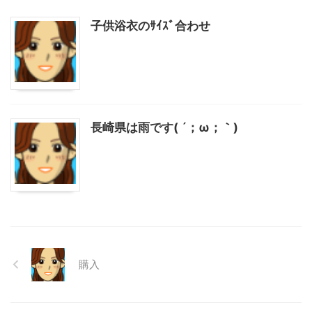
子供浴衣のｻｲｽﾞ合わせ
長崎県は雨です( ´；ω；｀)
購入