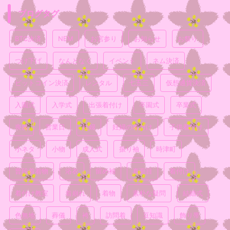
ブログタグ
BTC決済
NEM
お宮参り
お知らせ
お祭り
つけ下げ
なんとなく
イベント
ネム決済
ビットコイン決済
レンタル
七五三
仮想通貨決済
入園式
入学式
出張着付け
卒園式
卒業式
喪服
営業日
妊婦
妊婦の着付け
子供着付け
小ネタ
小物
成人式
振り袖
時津町
普段着着物
浴衣
留め袖
真面目
着付け
着付け教室
着崩れ
着物
素朴な疑問
結婚式
色無地
葬儀
袴
訪問着
豆知識
飾り帯