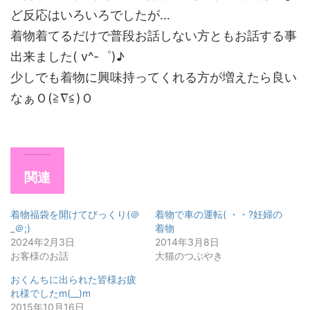
ど反応はいろいろでしたが…
着物着てるだけで普段お話しない方ともお話する事
出来ました( v^-゜)♪
少しでも着物に興味持ってくれる方が増えたら良い
なぁＯ(≧∇≦)Ｏ
関連
着物福袋を開けてびっくり(＠
着物で車の運転( ・・?妊婦の
_＠;)
着物
2024年2月3日
2014年3月8日
お客様のお話
大猫のつぶやき
おくんちに出られた皆様お疲
れ様でしたm(__)m
2015年10月16日