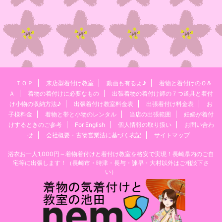
ＴＯＰ
来店型着付け教室
動画も有るよ♪
着物と着付けのＱ＆
Ａ
着物の着付けに必要なもの
出張着物の着付け師の７つ道具と着付
け小物の収納方法♪
出張着付け教室料金表
出張着付け料金表
お
子様料金
着物と帯と小物のレンタル
当店の出張範囲
妊婦が着付
けするときのご参考
For English
個人情報の取り扱い
お問い合わ
せ
会社概要・古物営業法に基づく表記
サイトマップ
浴衣お一人1,000円～着物着付けと着付け教室を格安で実現！長崎県内のご自
宅等に出張します！（長崎市・時津・長与・諫早・大村以外はご相談下さ
い）