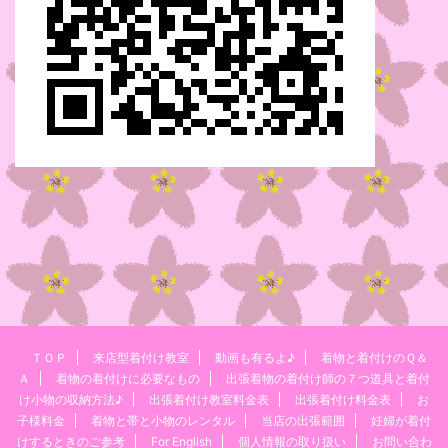
ＴＯＰ
来店型着付け教室
動画も有るよ♪
着物と着付けのＱ＆
Ａ
着物の着付けに必要なもの
出張着物の着付け師の７つ道具と着付
け小物の収納方法♪
出張着付け教室料金表
出張着付け料金表
お
子様料金
着物と帯と小物のレンタル
当店の出張範囲
妊婦が着付
けするときのご参考
For English
個人情報の取り扱い
お問い合わ