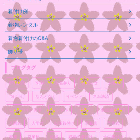
着付け例
着物レンタル
着物着付けのQ&A
飾り帯
ブログタグ
BTC決済
NEM
お宮参り
お知らせ
お祭り
つけ下げ
なんとなく
イベント
ネム決済
ビットコイン決済
レンタル
七五三
仮想通貨決済
入園式
入学式
出張着付け
卒園式
卒業式
喪服
営業日
妊婦
妊婦の着付け
子供着付け