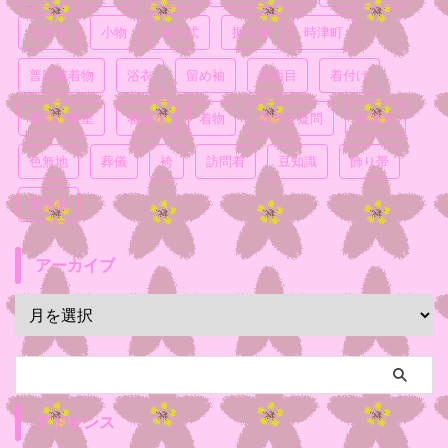
小ネタ
小物
成人式
振り袖
時津町
普段着着物
浴衣
留め袖
真面目
着付け
着付け教室
着崩れ
着物
素朴な疑問
結婚式
色無地
葬儀
袴
訪問着
豆知識
飾り帯
黒留袖
アーカイブ
アドセンス