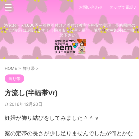
お問い合わせ
タップで電話♪
浴衣お一人1,000円～着物着付けと着付け教室を格安で実現！長崎県内の
ご自宅等に出張します！（長崎市・時津・長与・諫早・大村以外はご相
談下さい）
HOME
>
飾り帯
>
飾り帯
方流し(半幅帯Vr)
2016年12月20日
妊婦が飾り結びをしてみました＾＾ｖ
案の定帯の長さが少し足りませんでしたが何とかな