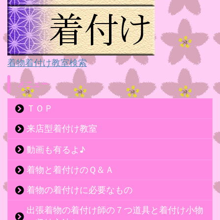
着物着付け教室検索
メニュー
ＴＯＰ
来店型着付け教室
動画も有るよ♪
着物と着付けのＱ＆Ａ
着物の着付けに必要なもの
出張着物の着付け師の７つ道具と着付け小物