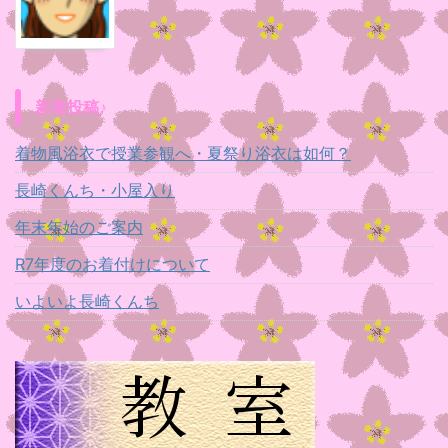
新着投稿♪
着物風浴衣で授業参観へ・夏祭り浴衣は如何？
長崎くんち・小屋入り
年末年始のご案内
R7年度のお着付けについて
いよいよ長崎くんち