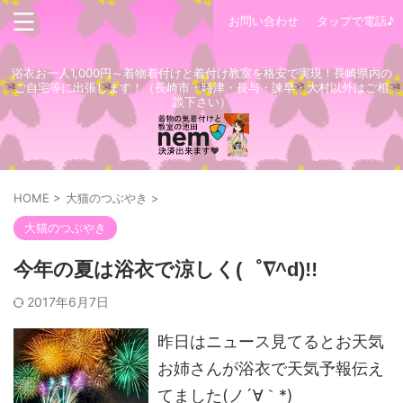
お問い合わせ
タップで電話♪
浴衣お一人1,000円～着物着付けと着付け教室を格安で実現！長崎県内の
ご自宅等に出張します！（長崎市・時津・長与・諫早・大村以外はご相
談下さい）
HOME
>
大猫のつぶやき
>
大猫のつぶやき
今年の夏は浴衣で涼しく(゜∇^d)!!
2017年6月7日
昨日はニュース見てるとお天気
お姉さんが浴衣で天気予報伝え
てました(ノ´∀｀*)