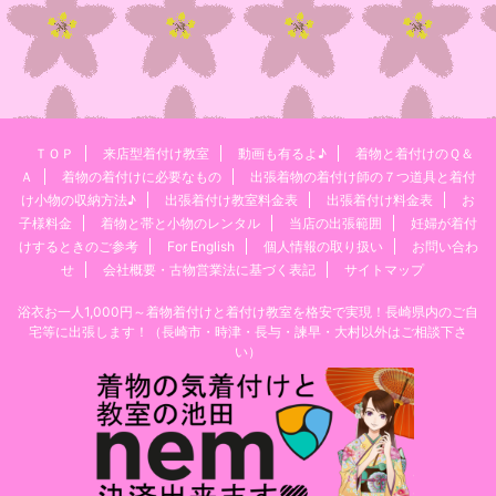
ＴＯＰ
来店型着付け教室
動画も有るよ♪
着物と着付けのＱ＆
Ａ
着物の着付けに必要なもの
出張着物の着付け師の７つ道具と着付
け小物の収納方法♪
出張着付け教室料金表
出張着付け料金表
お
子様料金
着物と帯と小物のレンタル
当店の出張範囲
妊婦が着付
けするときのご参考
For English
個人情報の取り扱い
お問い合わ
せ
会社概要・古物営業法に基づく表記
サイトマップ
浴衣お一人1,000円～着物着付けと着付け教室を格安で実現！長崎県内のご自
宅等に出張します！（長崎市・時津・長与・諫早・大村以外はご相談下さ
い）