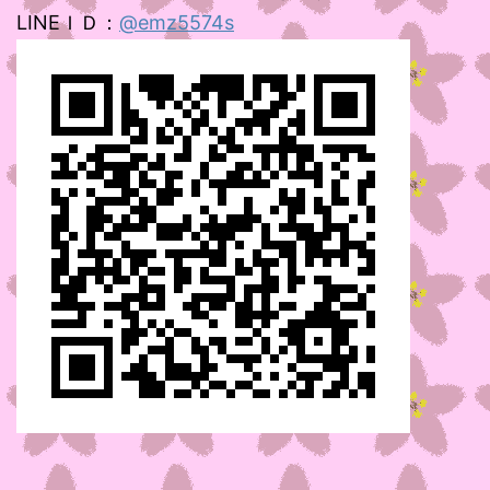
LINEＩＤ：
@emz5574s