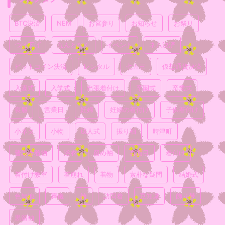
BTC決済
NEM
お宮参り
お知らせ
お祭り
つけ下げ
なんとなく
イベント
ネム決済
ビットコイン決済
レンタル
七五三
仮想通貨決済
入園式
入学式
出張着付け
卒園式
卒業式
喪服
営業日
妊婦
妊婦の着付け
子供着付け
小ネタ
小物
成人式
振り袖
時津町
普段着着物
浴衣
留め袖
真面目
着付け
着付け教室
着崩れ
着物
素朴な疑問
結婚式
色無地
葬儀
袴
訪問着
豆知識
飾り帯
黒留袖