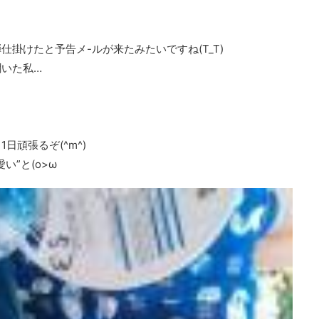
掛けたと予告メ-ルが来たみたいですね(T_T)
いた私…
頑張るぞ(^m^)
”と(o>ω