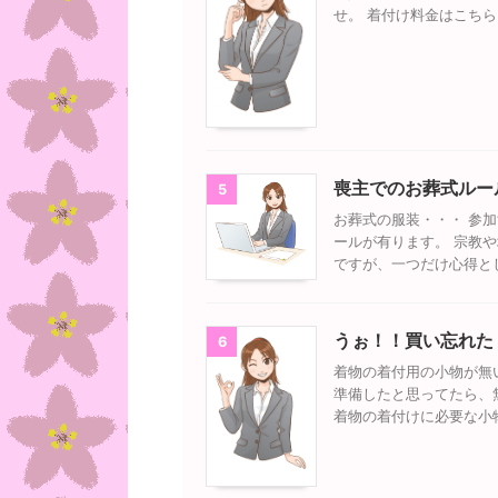
せ。 着付け料金はこち
喪主でのお葬式ルー
5
お葬式の服装・・・ 参
ールが有ります。 宗教
ですが、一つだけ心得と
うぉ！！買い忘れた
6
着物の着付用の小物が無
準備したと思ってたら、
着物の着付けに必要な小