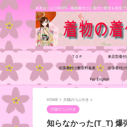
浴衣お一人1,000円～着物着付けと着付け教室を格
ＴＯＰ
来店型着付
出張着付け教室料金表
出張着付け
For English
HOME
>
大猫のつぶやき
>
大猫のつぶやき
知らなかった(T_T) 爆