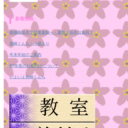
新着投稿♪
着物風浴衣で授業参観へ・夏祭り浴衣は如何？
長崎くんち・小屋入り
年末年始のご案内
R7年度のお着付けについて
いよいよ長崎くんち