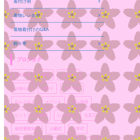
着付け例
着物レンタル
着物着付けのQ&A
飾り帯
ブログタグ
BTC決済
NEM
お宮参り
お知らせ
お祭り
つけ下げ
なんとなく
イベント
ネム決済
ビットコイン決済
レンタル
七五三
仮想通貨決済
入園式
入学式