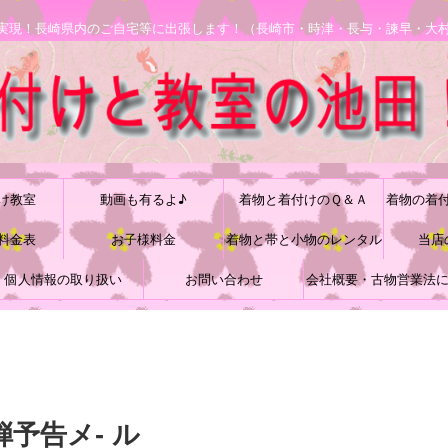
安で実現！長崎県内のご自宅等に出張します！（長崎市・時津・長与・諫早・大
け教室
動画も有るよ♪
着物と着付けのＱ＆Ａ
着物の着
料金表
お子様料金
着物と帯と小物のレンタル
当店
個人情報の取り扱い
お問い合わせ
会社概要・古物営業法
づく表記
弾予告メ- ル