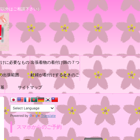
村以外はご相談下さい）
付けに必要なもの
出張着物の着付け師の７つ
の出張範囲
道具と着付け小物の収納方
妊婦が着付けするときのご
に基
サイトマップ
参考
法♪
Translate
Powered by
スマホからのご予約