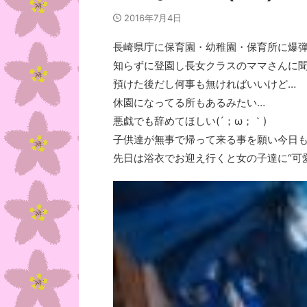
2016年7月4日
長崎県庁に保育園・幼稚園・保育所に爆弾仕
知らずに登園し長女クラスのママさんに聞
預けた後だし何事も無ければいいけど…
休園になってる所もあるみたい…
悪戯でも辞めてほしい(´；ω；｀)
子供達が無事で帰って来る事を願い今日も1日
先日は浴衣でお迎え行くと女の子達に“可愛い