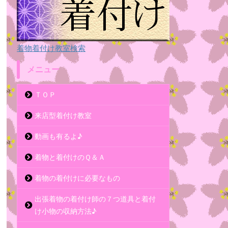
着物着付け教室検索
メニュー
ＴＯＰ
来店型着付け教室
動画も有るよ♪
着物と着付けのＱ＆Ａ
着物の着付けに必要なもの
出張着物の着付け師の７つ道具と着付
け小物の収納方法♪