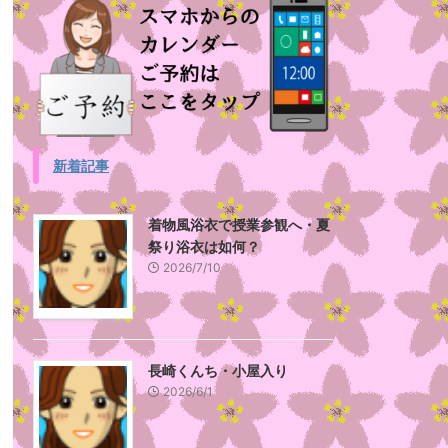
新着記事
着物風浴衣で授業参観へ・夏
祭り浴衣は如何？
2026/7/10
長崎くんち・小屋入り
2026/6/1