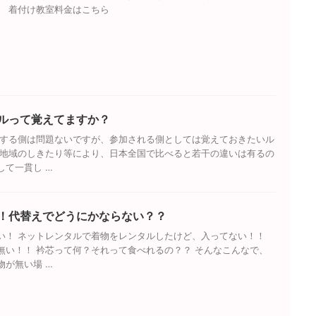
ら 着付け教室料金はこちら
ルって覚えてますか？
加する側は問題ないですが、参加される側としては覚えておきたいル
や地域のしきたり等により、日本全国で比べると若干の違いは有るの
して一貫し …
！代替えでどうにかならない？？
い！ ネットレンタルで着物をレンタルしたけど、入ってない！！
無い！！ 衿芯って何？それって食べれるの？？ そんなこんなで、
物が無い場 …