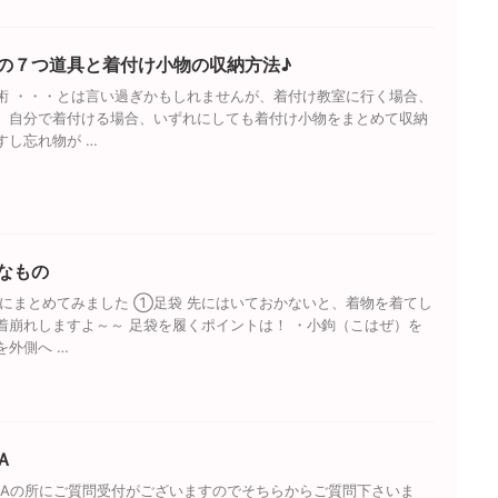
の７つ道具と着付け小物の収納方法♪
術 ・・・とは言い過ぎかもしれませんが、着付け教室に行く場合、
、自分で着付ける場合、いずれにしても着付け小物をまとめて収納
すし忘れ物が …
なもの
にまとめてみました ①足袋 先にはいておかないと、着物を着てし
着崩れしますよ～～ 足袋を履くポイントは！ ・小鉤（こはぜ）を
を外側へ …
Ａ
&Aの所にご質問受付がございますのでそちらからご質問下さいま