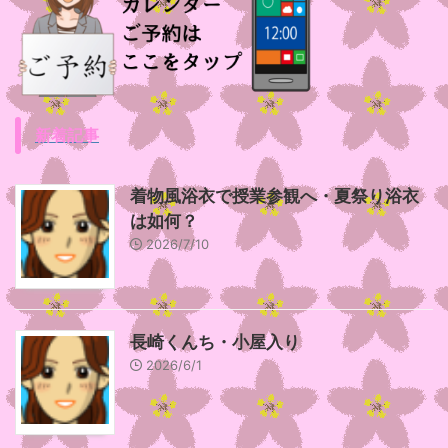
新着記事
着物風浴衣で授業参観へ・夏祭り浴衣
は如何？
2026/7/10
長崎くんち・小屋入り
2026/6/1