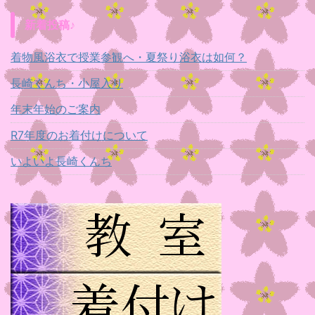
新着投稿♪
着物風浴衣で授業参観へ・夏祭り浴衣は如何？
長崎くんち・小屋入り
年末年始のご案内
R7年度のお着付けについて
いよいよ長崎くんち