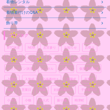
着物レンタル
着物着付けのQ&A
飾り帯
ブログタグ
BTC決済
NEM
お宮参り
お知らせ
お祭り
つけ下げ
なんとなく
イベント
ネム決済
ビットコイン決済
レンタル
七五三
仮想通貨決済
入園式
入学式
出張着付け
卒園式
卒業式
喪服
営業日
妊婦
妊婦の着付け
子供着付け
小ネタ
小物
成人式
振り袖
時津町