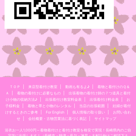
ＴＯＰ
来店型着付け教室
動画も有るよ♪
着物と着付けのＱ＆
Ａ
着物の着付けに必要なもの
出張着物の着付け師の７つ道具と着付
け小物の収納方法♪
出張着付け教室料金表
出張着付け料金表
お
子様料金
着物と帯と小物のレンタル
当店の出張範囲
妊婦が着付
けするときのご参考
For English
個人情報の取り扱い
お問い合わ
せ
会社概要・古物営業法に基づく表記
サイトマップ
浴衣お一人1,000円～着物着付けと着付け教室を格安で実現！長崎県内のご自
宅等に出張します！（長崎市・時津・長与・諫早・大村以外はご相談下さ