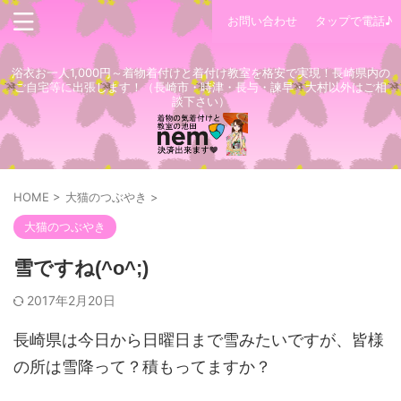
お問い合わせ
タップで電話♪
浴衣お一人1,000円～着物着付けと着付け教室を格安で実現！長崎県内の
ご自宅等に出張します！（長崎市・時津・長与・諫早・大村以外はご相
談下さい）
HOME
>
大猫のつぶやき
>
大猫のつぶやき
雪ですね(^o^;)
2017年2月20日
長崎県は今日から日曜日まで雪みたいですが、皆様
の所は雪降って？積もってますか？