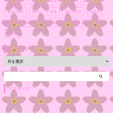
普段着着物
浴衣
留め袖
真面目
着付け
着付け教室
着崩れ
着物
素朴な疑問
結婚式
色無地
葬儀
袴
訪問着
豆知識
飾り帯
黒留袖
アーカイブ
アドセンス