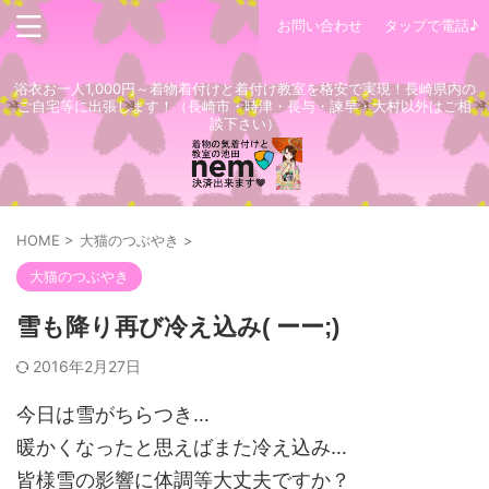
お問い合わせ
タップで電話♪
浴衣お一人1,000円～着物着付けと着付け教室を格安で実現！長崎県内の
ご自宅等に出張します！（長崎市・時津・長与・諫早・大村以外はご相
談下さい）
HOME
>
大猫のつぶやき
>
大猫のつぶやき
雪も降り再び冷え込み( ーー;)
2016年2月27日
今日は雪がちらつき…
暖かくなったと思えばまた冷え込み…
皆様雪の影響に体調等大丈夫ですか？