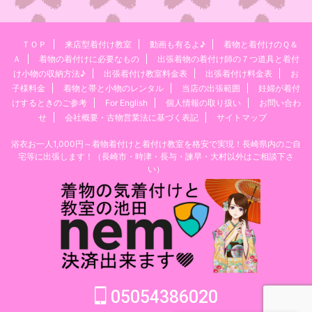
ＴＯＰ
来店型着付け教室
動画も有るよ♪
着物と着付けのＱ＆
Ａ
着物の着付けに必要なもの
出張着物の着付け師の７つ道具と着付
け小物の収納方法♪
出張着付け教室料金表
出張着付け料金表
お
子様料金
着物と帯と小物のレンタル
当店の出張範囲
妊婦が着付
けするときのご参考
For English
個人情報の取り扱い
お問い合わ
せ
会社概要・古物営業法に基づく表記
サイトマップ
浴衣お一人1,000円～着物着付けと着付け教室を格安で実現！長崎県内のご自
宅等に出張します！（長崎市・時津・長与・諫早・大村以外はご相談下さ
い）
05054386020