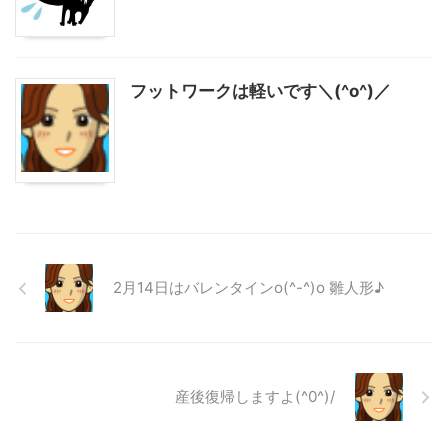
フットワークは軽いです＼(^o^)／
2月14日はバレンタインo(^-^)o 雛人形♪
産後復帰しますよ(^0^)/