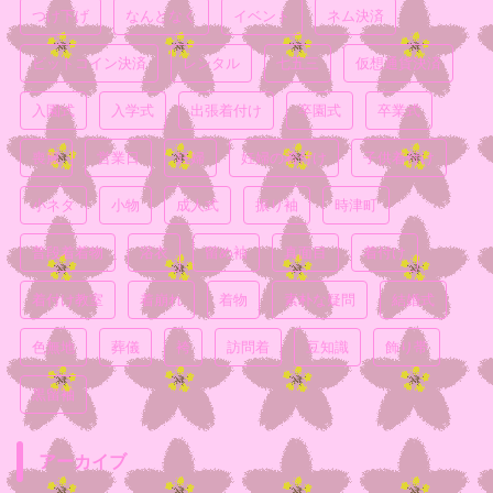
つけ下げ
なんとなく
イベント
ネム決済
ビットコイン決済
レンタル
七五三
仮想通貨決済
入園式
入学式
出張着付け
卒園式
卒業式
喪服
営業日
妊婦
妊婦の着付け
子供着付け
小ネタ
小物
成人式
振り袖
時津町
普段着着物
浴衣
留め袖
真面目
着付け
着付け教室
着崩れ
着物
素朴な疑問
結婚式
色無地
葬儀
袴
訪問着
豆知識
飾り帯
黒留袖
アーカイブ