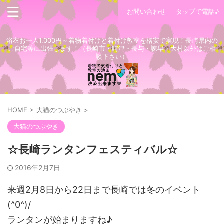
お問い合わせ
タップで電話♪
浴衣お一人1,000円～着物着付けと着付け教室を格安で実現！長崎県内の
ご自宅等に出張します！（長崎市・時津・長与・諫早・大村以外はご相
談下さい）
HOME
>
大猫のつぶやき
>
大猫のつぶやき
☆長崎ランタンフェスティバル☆
2016年2月7日
来週2月8日から22日まで長崎では冬のイベント
(^0^)/
ランタンが始まりますね♪