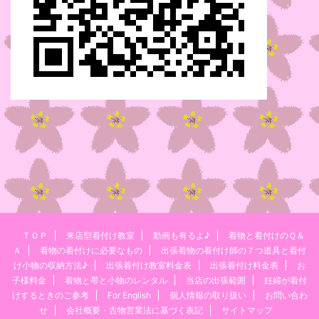
ＴＯＰ
来店型着付け教室
動画も有るよ♪
着物と着付けのＱ＆
Ａ
着物の着付けに必要なもの
出張着物の着付け師の７つ道具と着付
け小物の収納方法♪
出張着付け教室料金表
出張着付け料金表
お
子様料金
着物と帯と小物のレンタル
当店の出張範囲
妊婦が着付
けするときのご参考
For English
個人情報の取り扱い
お問い合わ
せ
会社概要・古物営業法に基づく表記
サイトマップ