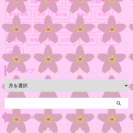
小ネタ
小物
成人式
振り袖
時津町
普段着着物
浴衣
留め袖
真面目
着付け
着付け教室
着崩れ
着物
素朴な疑問
結婚式
色無地
葬儀
袴
訪問着
豆知識
飾り帯
黒留袖
アーカイブ
アドセンス