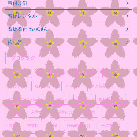
着付け例
着物レンタル
着物着付けのQ&A
飾り帯
ブログタグ
BTC決済
NEM
お宮参り
お知らせ
お祭り
つけ下げ
なんとなく
イベント
ネム決済
ビットコイン決済
レンタル
七五三
仮想通貨決済
入園式
入学式
出張着付け
卒園式
卒業式
喪服
営業日
妊婦
妊婦の着付け
子供着付け