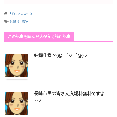
-
大猫のつぶやき
-
お祭り
,
着物
この記事を読んだ人が良く読む記事
妊婦仕様ヾ(@ ゜▽゜@)ノ
長崎市民の皆さん入場料無料ですよ
～♪