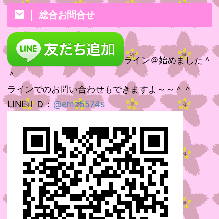
総合お問合せ
ライン＠始めました＾
＾
ラインでのお問い合わせもできますよ～～＾＾
LINEＩＤ：
@emz5574s