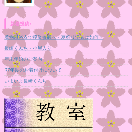
新着投稿♪
着物風浴衣で授業参観へ・夏祭り浴衣は如何？
長崎くんち・小屋入り
年末年始のご案内
R7年度のお着付けについて
いよいよ長崎くんち