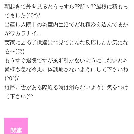
朝起きて外を見るとうっすら??所々??屋根に積もっ
てました(^0^)/
出産し入院中の為室内生活でどれ程冷え込んでるか
がワカラナイ…
実家に居る子供達は雪見てどんな反応したか気にな
る〜(笑)
もうすぐ退院ですが風邪引かないようにしないと♪
皆様も急な冷えに体調崩さないようにして下さいね
(^0^)/
道路に雪がある際通る時は滑らないように気をつけ
て下さい(^^ゞ
関連