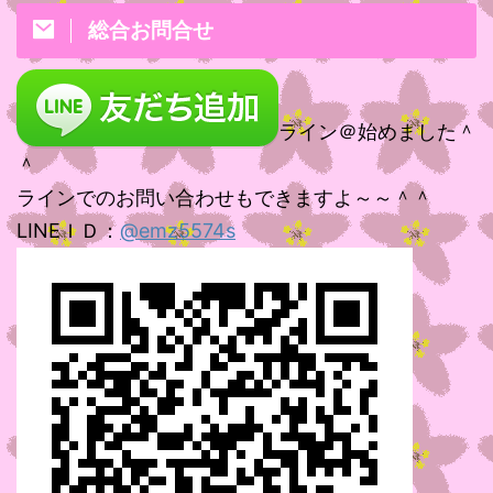
総合お問合せ
ライン＠始めました＾
＾
ラインでのお問い合わせもできますよ～～＾＾
LINEＩＤ：
@emz5574s