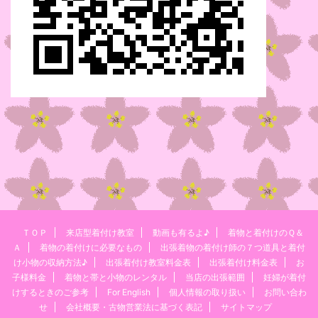
ＴＯＰ
来店型着付け教室
動画も有るよ♪
着物と着付けのＱ＆
Ａ
着物の着付けに必要なもの
出張着物の着付け師の７つ道具と着付
け小物の収納方法♪
出張着付け教室料金表
出張着付け料金表
お
子様料金
着物と帯と小物のレンタル
当店の出張範囲
妊婦が着付
けするときのご参考
For English
個人情報の取り扱い
お問い合わ
せ
会社概要・古物営業法に基づく表記
サイトマップ