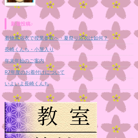
新着投稿♪
着物風浴衣で授業参観へ・夏祭り浴衣は如何？
長崎くんち・小屋入り
年末年始のご案内
R7年度のお着付けについて
いよいよ長崎くんち