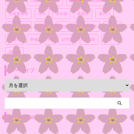
小ネタ
小物
成人式
振り袖
時津町
普段着着物
浴衣
留め袖
真面目
着付け
着付け教室
着崩れ
着物
素朴な疑問
結婚式
色無地
葬儀
袴
訪問着
豆知識
飾り帯
黒留袖
アーカイブ
アドセンス