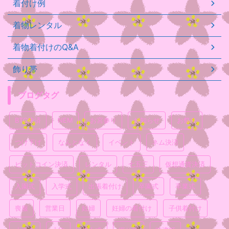
着付け例
着物レンタル
着物着付けのQ&A
飾り帯
ブログタグ
BTC決済
NEM
お宮参り
お知らせ
お祭り
つけ下げ
なんとなく
イベント
ネム決済
ビットコイン決済
レンタル
七五三
仮想通貨決済
入園式
入学式
出張着付け
卒園式
卒業式
喪服
営業日
妊婦
妊婦の着付け
子供着付け