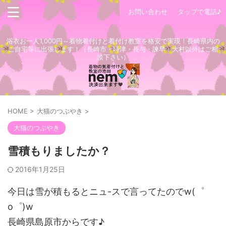
お問い合わせ
タップで電話♪
浴衣お一人1,000円～着物着付けと着付け教室を格安で実現！長崎県内の
ご自宅等に出張します！（長崎市・時津・長与・諫早・大村以外はご相
談下さい）
HOME
>
大猫のつぶやき
>
大猫のつぶやき
雪積もりましたか？
2016年1月25日
今日は雪が積もるとニュ-スで言ってたのでw(゜
o゜)w
長崎県島原市からです♪