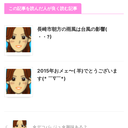
この記事を読んだ人が良く読む記事
長崎市朝方の雨風は台風の影響(
・・?)
2015年おメェ〜( 羊)でとうございま
す(* ￣∇￣*)
☆デコパ- ジュ☆興味ある？