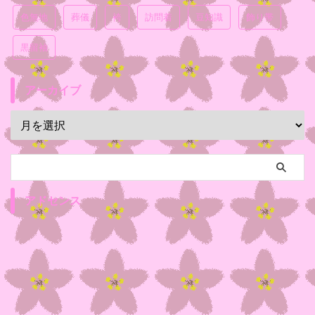
色無地
葬儀
袴
訪問着
豆知識
飾り帯
黒留袖
アーカイブ
アドセンス