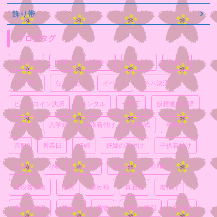
飾り帯
ブログタグ
BTC決済
NEM
お宮参り
お知らせ
お祭り
つけ下げ
なんとなく
イベント
ネム決済
ビットコイン決済
レンタル
七五三
仮想通貨決済
入園式
入学式
出張着付け
卒園式
卒業式
喪服
営業日
妊婦
妊婦の着付け
子供着付け
小ネタ
小物
成人式
振り袖
時津町
普段着着物
浴衣
留め袖
真面目
着付け
着付け教室
着崩れ
着物
素朴な疑問
結婚式