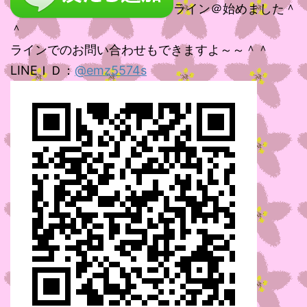
ライン＠始めました＾
＾
ラインでのお問い合わせもできますよ～～＾＾
LINEＩＤ：
@emz5574s