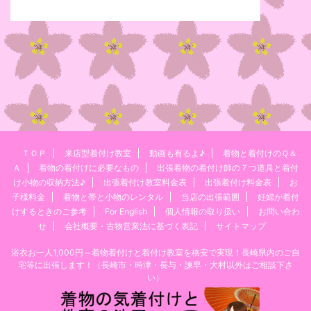
ＴＯＰ
来店型着付け教室
動画も有るよ♪
着物と着付けのＱ＆
Ａ
着物の着付けに必要なもの
出張着物の着付け師の７つ道具と着付
け小物の収納方法♪
出張着付け教室料金表
出張着付け料金表
お
子様料金
着物と帯と小物のレンタル
当店の出張範囲
妊婦が着付
けするときのご参考
For English
個人情報の取り扱い
お問い合わ
せ
会社概要・古物営業法に基づく表記
サイトマップ
浴衣お一人1,000円～着物着付けと着付け教室を格安で実現！長崎県内のご自
宅等に出張します！（長崎市・時津・長与・諫早・大村以外はご相談下さ
い）