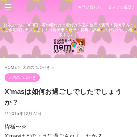
お問い合わせ
タップで電話♪
浴衣お一人1,000円～着物着付けと着付け教室を格安で実現！長崎県内の
ご自宅等に出張します！（長崎市・時津・長与・諫早・大村以外はご相
談下さい）
HOME
>
大猫のつぶやき
>
大猫のつぶやき
X’masは如何お過ごしでしたでしょう
か？
2015年12月27日
皆様〜☆
X’masはどのように過ごされましたか？