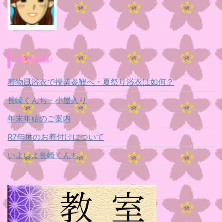
新着投稿♪
着物風浴衣で授業参観へ・夏祭り浴衣は如何？
長崎くんち・小屋入り
年末年始のご案内
R7年度のお着付けについて
いよいよ長崎くんち