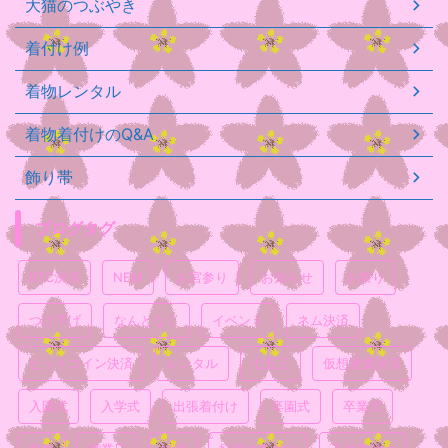
大猫のつぶやき
着付け例
着物レンタル
着物着付けのQ&A
飾り帯
ブログタグ
BTC決済
NEM
お宮参り
お知らせ
お祭り
つけ下げ
なんとなく
イベント
ネム決済
ビットコイン決済
レンタル
七五三
仮想通貨決済
入園式
入学式
出張着付け
卒園式
卒業式