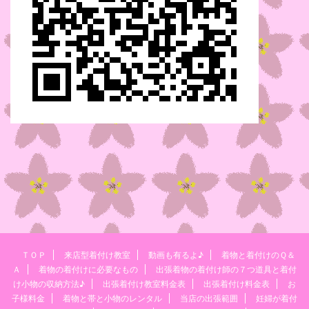
ＴＯＰ
来店型着付け教室
動画も有るよ♪
着物と着付けのＱ＆
Ａ
着物の着付けに必要なもの
出張着物の着付け師の７つ道具と着付
け小物の収納方法♪
出張着付け教室料金表
出張着付け料金表
お
子様料金
着物と帯と小物のレンタル
当店の出張範囲
妊婦が着付