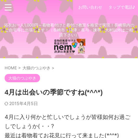
お問い合わせ
タップで電話♪
浴衣お一人1,000円～着物着付けと着付け教室を格安で実現！長崎県内の
ご自宅等に出張します！（長崎市・時津・長与・諫早・大村以外はご相
談下さい）
HOME
>
大猫のつぶやき
>
大猫のつぶやき
4月は出会いの季節ですね(*^^*)
2015年4月5日
4月に入り何かと忙しいでしょうが皆様如何お過ご
しでしょうか(・・?
最近は着物着てお花見に行って来ました(*^^*)