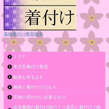
着物着付け教室検索
メニュー
ＴＯＰ
来店型着付け教室
動画も有るよ♪
着物と着付けのＱ＆Ａ
着物の着付けに必要なもの
出張着物の着付け師の７つ道具と着付け小物