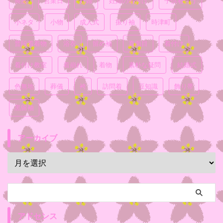
喪服
営業日
妊婦
妊婦の着付け
子供着付け
小ネタ
小物
成人式
振り袖
時津町
普段着着物
浴衣
留め袖
真面目
着付け
着付け教室
着崩れ
着物
素朴な疑問
結婚式
色無地
葬儀
袴
訪問着
豆知識
飾り帯
黒留袖
アーカイブ
アドセンス