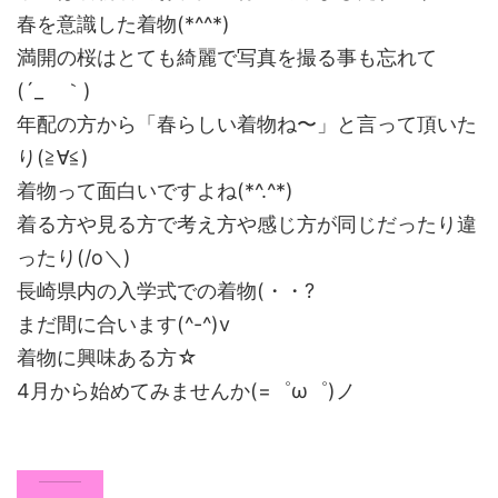
春を意識した着物(*^^*)
満開の桜はとても綺麗で写真を撮る事も忘れて
(´_ゝ｀)
年配の方から「春らしい着物ね〜」と言って頂いた
り(≧∀≦)
着物って面白いですよね(*^.^*)
着る方や見る方で考え方や感じ方が同じだったり違
ったり(/o＼)
長崎県内の入学式での着物(・・?
まだ間に合います(^-^)v
着物に興味ある方☆
4月から始めてみませんか(=゜ω゜)ノ