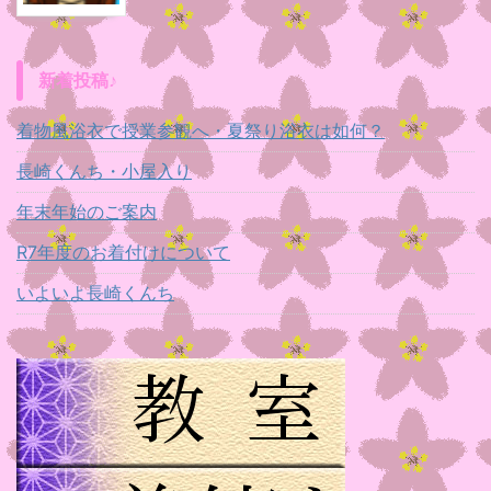
新着投稿♪
着物風浴衣で授業参観へ・夏祭り浴衣は如何？
長崎くんち・小屋入り
年末年始のご案内
R7年度のお着付けについて
いよいよ長崎くんち