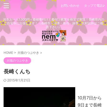
お問い合わせ
タップで電話♪
浴衣お一人1,000円～着物着付けと着付け教室を格安で実現！長崎県内の
ご自宅等に出張します！（長崎市・時津・長与・諫早・大村以外はご相
談下さい）
HOME
>
大猫のつぶやき
>
大猫のつぶやき
長崎くんち
2015年1月21日
10月7日から
9日まで長崎