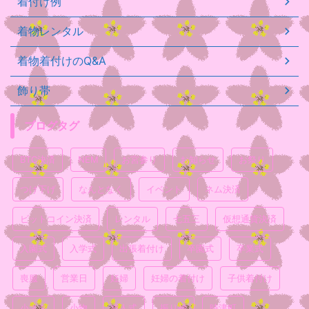
着付け例
着物レンタル
着物着付けのQ&A
飾り帯
ブログタグ
BTC決済
NEM
お宮参り
お知らせ
お祭り
つけ下げ
なんとなく
イベント
ネム決済
ビットコイン決済
レンタル
七五三
仮想通貨決済
入園式
入学式
出張着付け
卒園式
卒業式
喪服
営業日
妊婦
妊婦の着付け
子供着付け
小ネタ
小物
成人式
振り袖
時津町