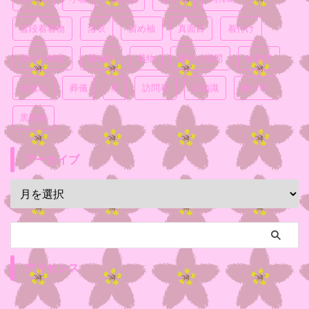
普段着着物
浴衣
留め袖
真面目
着付け
着付け教室
着崩れ
着物
素朴な疑問
結婚式
色無地
葬儀
袴
訪問着
豆知識
飾り帯
黒留袖
アーカイブ
アドセンス