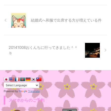
結婚式へ和服で出席する方が増えている件
20141008おくんちに行ってきました＾＾
ｂ
Translate
Powered by
スマホからのご予約