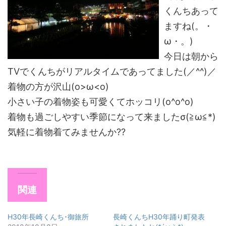
くんちあって
ますね(。・
ω・。)
今日は朝から
TVでくんちがリアルタイムであってました(／^^)／
着物の方が沢山(o>ω<o)
小さい子の着物姿も可愛くてホッコリ(o^o^o)
着物も過ごしやすい季節になって来ましたσ(≧ω≦*)
気軽に着物着てみませんか??
関連
H30年長崎くんち･御旅所
長崎くんちH30年踊り町発表