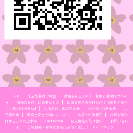
ＴＯＰ
来店型着付け教室
動画も有るよ♪
着物と着付けのＱ＆
Ａ
着物の着付けに必要なもの
出張着物の着付け師の７つ道具と着付
け小物の収納方法♪
出張着付け教室料金表
出張着付け料金表
お
子様料金
着物と帯と小物のレンタル
当店の出張範囲
妊婦が着付
けするときのご参考
For English
個人情報の取り扱い
お問い合わ
せ
会社概要・古物営業法に基づく表記
サイトマップ