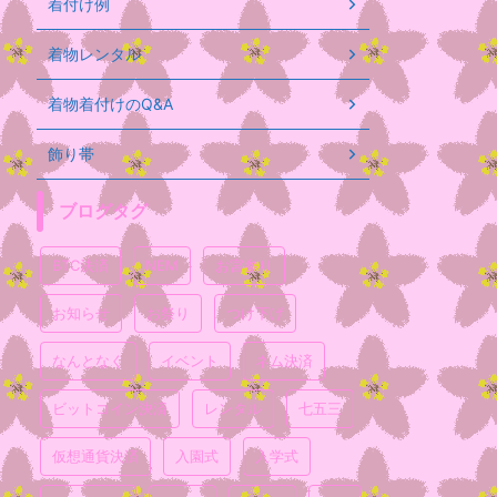
着付け例
着物レンタル
着物着付けのQ&A
飾り帯
ブログタグ
BTC決済
NEM
お宮参り
お知らせ
お祭り
つけ下げ
なんとなく
イベント
ネム決済
ビットコイン決済
レンタル
七五三
仮想通貨決済
入園式
入学式