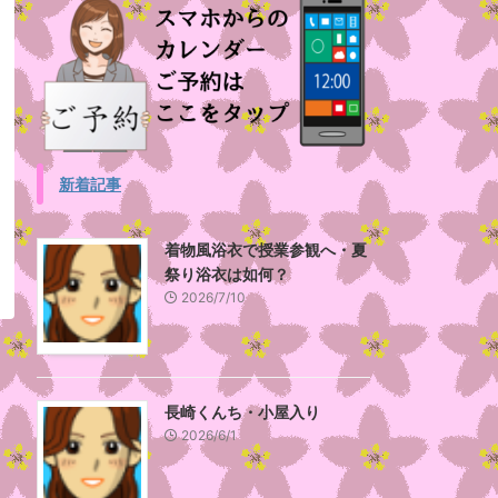
新着記事
着物風浴衣で授業参観へ・夏
祭り浴衣は如何？
2026/7/10
長崎くんち・小屋入り
2026/6/1