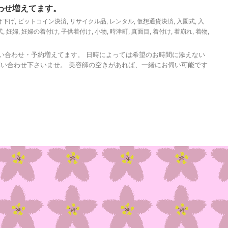
わせ増えてます。
け下げ
,
ビットコイン決済
,
リサイクル品
,
レンタル
,
仮想通貨決済
,
入園式
,
入
式
,
妊婦
,
妊婦の着付け
,
子供着付け
,
小物
,
時津町
,
真面目
,
着付け
,
着崩れ
,
着物
,
い合わせ・予約増えてます。 日時によっては希望のお時間に添えない
い合わせ下さいませ。 美容師の空きがあれば、一緒にお伺い可能です