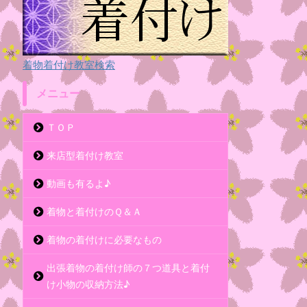
着物着付け教室検索
メニュー
ＴＯＰ
来店型着付け教室
動画も有るよ♪
着物と着付けのＱ＆Ａ
着物の着付けに必要なもの
出張着物の着付け師の７つ道具と着付
け小物の収納方法♪