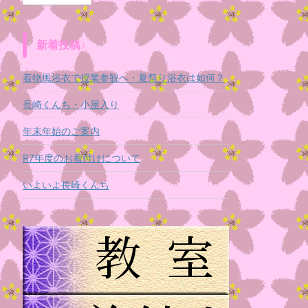
新着投稿♪
着物風浴衣で授業参観へ・夏祭り浴衣は如何？
長崎くんち・小屋入り
年末年始のご案内
R7年度のお着付けについて
いよいよ長崎くんち