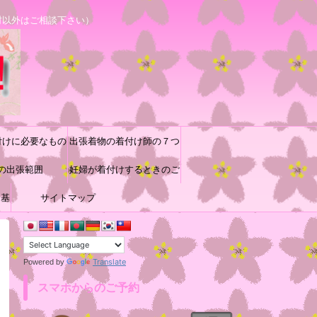
村以外はご相談下さい）
付けに必要なもの
出張着物の着付け師の７つ
の出張範囲
道具と着付け小物の収納方
妊婦が着付けするときのご
に基
サイトマップ
参考
法♪
Translate
Powered by
スマホからのご予約