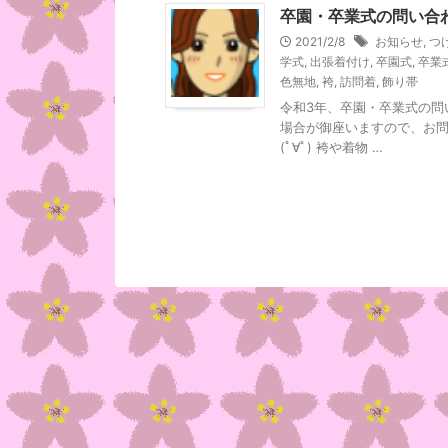
卒園・卒業式の問い合
2021/2/8
お知らせ
,
つ
学式
,
出張着付け
,
卒園式
,
卒業
色無地
,
袴
,
訪問着
,
飾り帯
令和3年、卒園・卒業式の問
場合が御座いますので、お問
(ﾟ∀ﾟ) 袴や着物 …