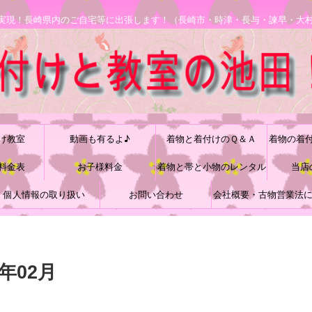
安で実現！長崎県内のご自宅等に出張します！（長崎市・時津・長与・諫早・大
け教室
動画も有るよ♪
着物と着付けのＱ＆Ａ
着物の着
料金表
お子様料金
着物と帯と小物のレンタル
当店
個人情報の取り扱い
お問い合わせ
会社概要・古物営業法
づく表記
年02月