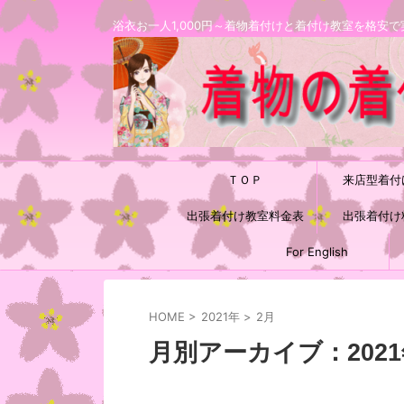
浴衣お一人1,000円～着物着付けと着付け教室を格
ＴＯＰ
来店型着付
出張着付け教室料金表
出張着付け
For English
HOME
>
2021年
>
2月
月別アーカイブ：2021