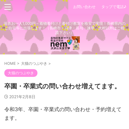
お問い合わせ
タップで電話♪
浴衣お一人1,000円～着物着付けと着付け教室を格安で実現！長崎県内の
ご自宅等に出張します！（長崎市・時津・長与・諫早・大村以外はご相
談下さい）
HOME
>
大猫のつぶやき
>
大猫のつぶやき
卒園・卒業式の問い合わせ増えてます。
2021年2月8日
令和3年、卒園・卒業式の問い合わせ・予約増えて
ます。