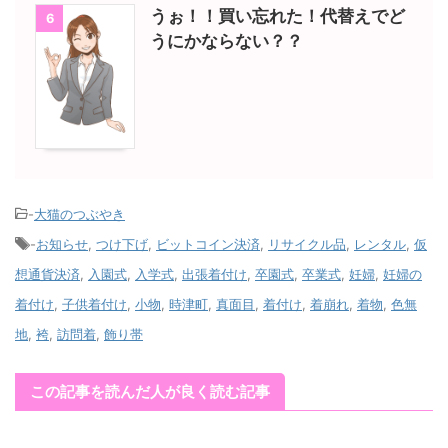
うぉ！！買い忘れた！代替えでど
6
うにかならない？？
-
大猫のつぶやき
-
お知らせ
,
つけ下げ
,
ビットコイン決済
,
リサイクル品
,
レンタル
,
仮
想通貨決済
,
入園式
,
入学式
,
出張着付け
,
卒園式
,
卒業式
,
妊婦
,
妊婦の
着付け
,
子供着付け
,
小物
,
時津町
,
真面目
,
着付け
,
着崩れ
,
着物
,
色無
地
,
袴
,
訪問着
,
飾り帯
この記事を読んだ人が良く読む記事