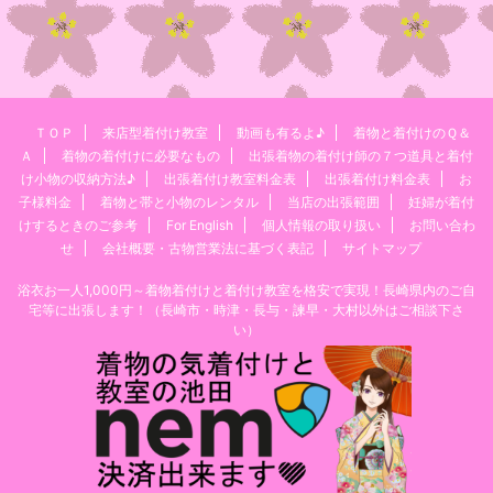
ＴＯＰ
来店型着付け教室
動画も有るよ♪
着物と着付けのＱ＆
Ａ
着物の着付けに必要なもの
出張着物の着付け師の７つ道具と着付
け小物の収納方法♪
出張着付け教室料金表
出張着付け料金表
お
子様料金
着物と帯と小物のレンタル
当店の出張範囲
妊婦が着付
けするときのご参考
For English
個人情報の取り扱い
お問い合わ
せ
会社概要・古物営業法に基づく表記
サイトマップ
浴衣お一人1,000円～着物着付けと着付け教室を格安で実現！長崎県内のご自
宅等に出張します！（長崎市・時津・長与・諫早・大村以外はご相談下さ
い）