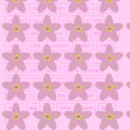
BTC決済
NEM
お宮参り
お知らせ
お祭り
つけ下げ
なんとなく
イベント
ネム決済
ビットコイン決済
レンタル
七五三
仮想通貨決済
入園式
入学式
出張着付け
卒園式
卒業式
喪服
営業日
妊婦
妊婦の着付け
子供着付け
小ネタ
小物
成人式
振り袖
時津町
普段着着物
浴衣
留め袖
真面目
着付け
着付け教室
着崩れ
着物
素朴な疑問
結婚式
色無地
葬儀
袴
訪問着
豆知識
飾り帯
黒留袖