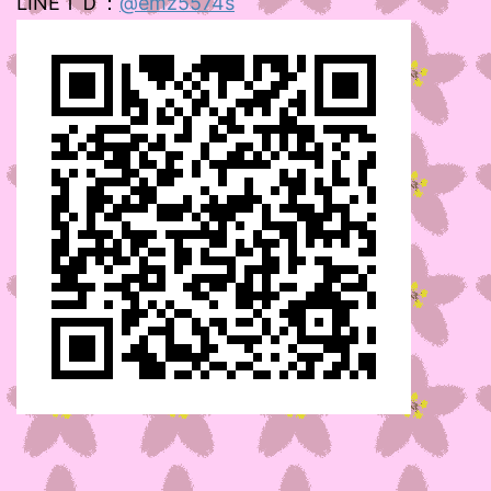
LINEＩＤ：
@emz5574s