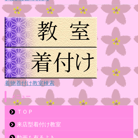
着物着付け教室検索
メニュー
ＴＯＰ
来店型着付け教室
動画も有るよ♪