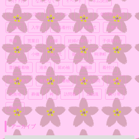
つけ下げ
なんとなく
イベント
ネム決済
ビットコイン決済
レンタル
七五三
仮想通貨決済
入園式
入学式
出張着付け
卒園式
卒業式
喪服
営業日
妊婦
妊婦の着付け
子供着付け
小ネタ
小物
成人式
振り袖
時津町
普段着着物
浴衣
留め袖
真面目
着付け
着付け教室
着崩れ
着物
素朴な疑問
結婚式
色無地
葬儀
袴
訪問着
豆知識
飾り帯
黒留袖
アーカイブ