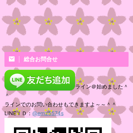
総合お問合せ
ライン＠始めました＾
＾
ラインでのお問い合わせもできますよ～～＾＾
LINEＩＤ：
@emz5574s