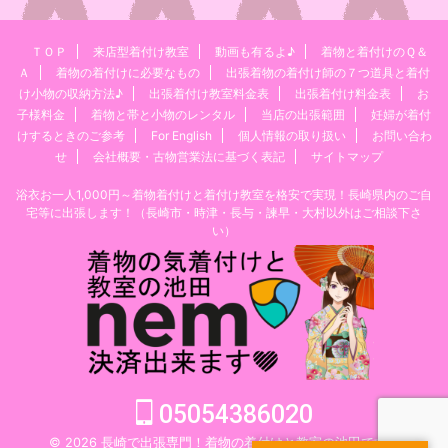
ＴＯＰ
来店型着付け教室
動画も有るよ♪
着物と着付けのＱ＆
Ａ
着物の着付けに必要なもの
出張着物の着付け師の７つ道具と着付
け小物の収納方法♪
出張着付け教室料金表
出張着付け料金表
お
子様料金
着物と帯と小物のレンタル
当店の出張範囲
妊婦が着付
けするときのご参考
For English
個人情報の取り扱い
お問い合わ
せ
会社概要・古物営業法に基づく表記
サイトマップ
浴衣お一人1,000円～着物着付けと着付け教室を格安で実現！長崎県内のご自
宅等に出張します！（長崎市・時津・長与・諫早・大村以外はご相談下さ
い）
05054386020
© 2026 長崎で出張専門！着物の着付けと教室の池田です。