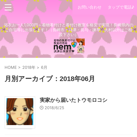
お問い合わせ
タップで電話♪
浴衣お一人1,000円～着物着付けと着付け教室を格安で実現！長崎県内の
ご自宅等に出張します！（長崎市・時津・長与・諫早・大村以外はご相
談下さい）
HOME
>
2018年
>
6月
月別アーカイブ：2018年06月
実家から届いたトウモロコシ
2018/6/25