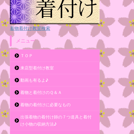
着物着付け教室検索
メニュー
ＴＯＰ
来店型着付け教室
動画も有るよ♪
着物と着付けのＱ＆Ａ
着物の着付けに必要なもの
出張着物の着付け師の７つ道具と着付
け小物の収納方法♪