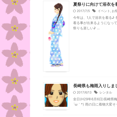
夏祭りに向けて浴衣を
2017/7/5
イベント
,
お
今年は、1人で浴衣を着る♪ 
着る事が出来るようになって
祭りも楽しい♪ …
長崎県も梅雨入りしました
2017/6/13
レンタル
全日(H29年6月6日)長崎県
´ω｀*) 雨の日に着物大変そ