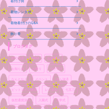
着付け例
着物レンタル
着物着付けのQ&A
飾り帯
ブログタグ
BTC決済
NEM
お宮参り
お知らせ
お祭り
つけ下げ
なんとなく
イベント
ネム決済
ビットコイン決済
レンタル
七五三
仮想通貨決済
入園式
入学式