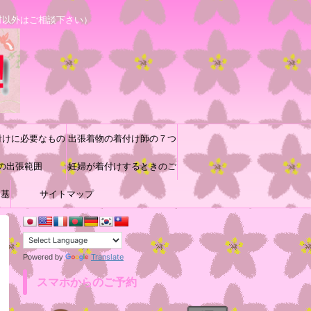
村以外はご相談下さい）
付けに必要なもの
出張着物の着付け師の７つ
の出張範囲
道具と着付け小物の収納方
妊婦が着付けするときのご
に基
サイトマップ
参考
法♪
Translate
Powered by
スマホからのご予約