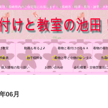
安で実現！長崎県内のご自宅等に出張します！（長崎市・時津・長与・諫早・大
け教室
動画も有るよ♪
着物と着付けのＱ＆Ａ
着物の着
料金表
お子様料金
着物と帯と小物のレンタル
当店
個人情報の取り扱い
お問い合わせ
会社概要・古物営業法
づく表記
年06月