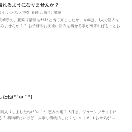
着れるようになりませんか？
祭り
,
レンタル
,
浴衣
,
着付け
,
着付け教室
長崎県の、夏祭り情報もﾁﾗﾎﾗと出て来ましたが、今年は、1人で浴衣を
みませんか？？ お子様やお友達に浴衣を着せる事が出来ればもっとお
ね(*´ω｀*)
梅雨入りしましたね(*´ω｀*) 恵みの雨？ 6月は、ジューンブライド(*
う？ 着物着たいけど、大事な着物汚したくない( ；∀；) お天気が …