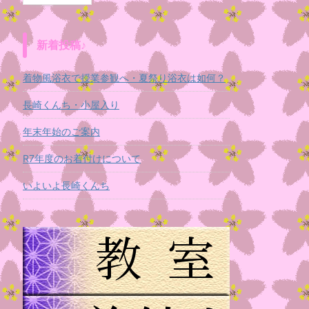
新着投稿♪
着物風浴衣で授業参観へ・夏祭り浴衣は如何？
長崎くんち・小屋入り
年末年始のご案内
R7年度のお着付けについて
いよいよ長崎くんち