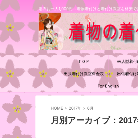
浴衣お一人1,000円～着物着付けと着付け教室を格
ＴＯＰ
来店型着付
出張着付け教室料金表
出張着付け
For English
HOME
>
2017年
>
6月
月別アーカイブ：2017