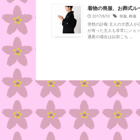
着物の喪服、お葬式ル
2017/6/10
喪服
,
葬儀
突然の訃報 主人の大恩人が
が有った主人も非常にショッ
通夜の場合は以前こち …