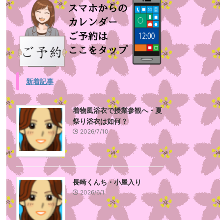
新着記事
着物風浴衣で授業参観へ・夏
祭り浴衣は如何？
2026/7/10
長崎くんち・小屋入り
2026/6/1