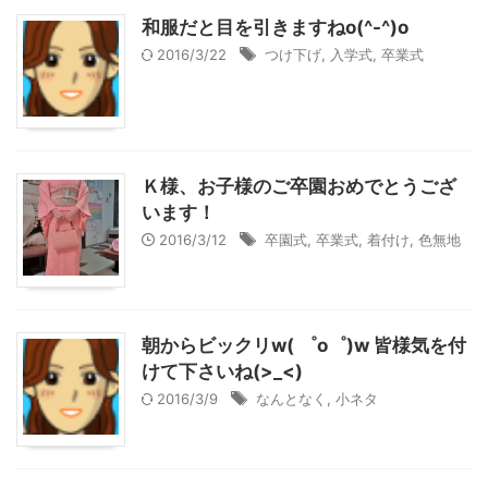
和服だと目を引きますねo(^-^)o
2016/3/22
つけ下げ
,
入学式
,
卒業式
Ｋ様、お子様のご卒園おめでとうござ
います！
2016/3/12
卒園式
,
卒業式
,
着付け
,
色無地
朝からビックリw( ゜o゜)w 皆様気を付
けて下さいね(>_<)
2016/3/9
なんとなく
,
小ネタ