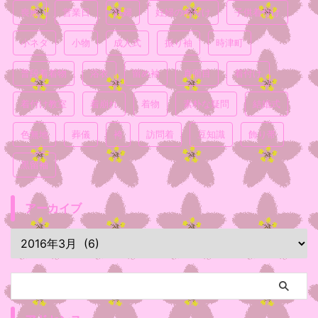
喪服
営業日
妊婦
妊婦の着付け
子供着付け
小ネタ
小物
成人式
振り袖
時津町
普段着着物
浴衣
留め袖
真面目
着付け
着付け教室
着崩れ
着物
素朴な疑問
結婚式
色無地
葬儀
袴
訪問着
豆知識
飾り帯
黒留袖
アーカイブ