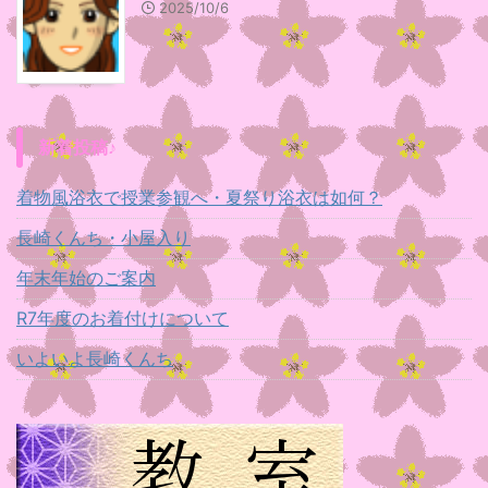
2025/10/6
新着投稿♪
着物風浴衣で授業参観へ・夏祭り浴衣は如何？
長崎くんち・小屋入り
年末年始のご案内
R7年度のお着付けについて
いよいよ長崎くんち