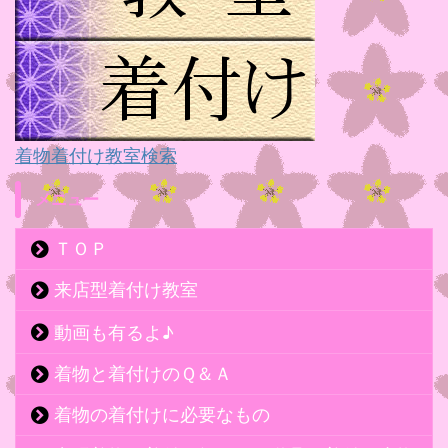
着物着付け教室検索
メニュー
ＴＯＰ
来店型着付け教室
動画も有るよ♪
着物と着付けのＱ＆Ａ
着物の着付けに必要なもの