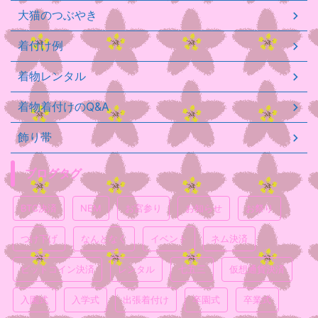
大猫のつぶやき
着付け例
着物レンタル
着物着付けのQ&A
飾り帯
ブログタグ
BTC決済
NEM
お宮参り
お知らせ
お祭り
つけ下げ
なんとなく
イベント
ネム決済
ビットコイン決済
レンタル
七五三
仮想通貨決済
入園式
入学式
出張着付け
卒園式
卒業式