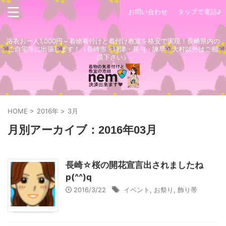
お問い合わせ
タップで電話♪
浴衣お一人1,000円～着物着付けと着付け教室を格安で実現！長崎県内の
ご自宅等に出張します！（長崎市・時津・長与・諫早・大村以外はご相
談下さい）
HOME
>
2016年
>
3月
月別アーカイブ：2016年03月
長崎☆桜の開花宣言出されましたね
p(^^)q
2016/3/22
イベント
,
お祭り
,
飾り帯