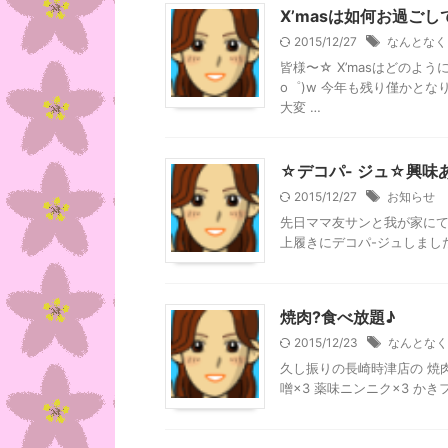
X’masは如何お過ご
2015/12/27
なんとなく
皆様〜☆ X’masはどのよ
o゜)w 今年も残り僅かとな
大変 …
☆デコパ- ジュ☆興味
2015/12/27
お知らせ
先日ママ友サンと我が家にてデ
上履きにデコパ-ジュしました(^
焼肉?食べ放題♪
2015/12/23
なんとなく
久し振りの長崎時津店の 焼肉
噌×3 薬味ニンニク×3 かき