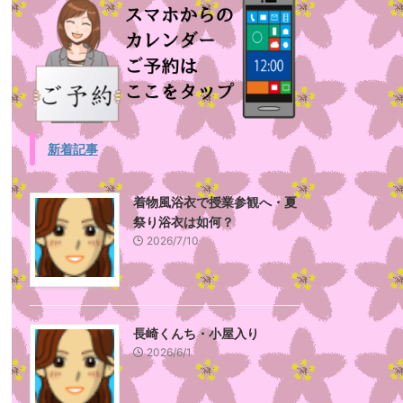
新着記事
着物風浴衣で授業参観へ・夏
祭り浴衣は如何？
2026/7/10
長崎くんち・小屋入り
2026/6/1