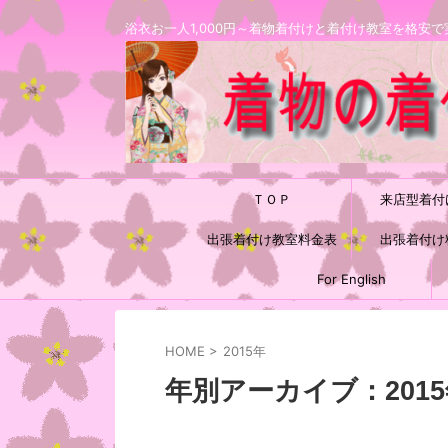
浴衣お一人1,000円～着物着付けと着付け教室を格
ＴＯＰ
来店型着付
出張着付け教室料金表
出張着付け
For English
HOME
>
2015年
年別アーカイブ：201