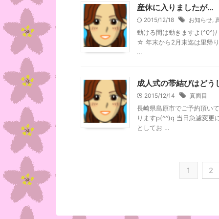
産休に入りましたが…
2015/12/18
お知らせ
,
動ける間は動きますよ(^0^)
☆ 年末から2月末迄は里帰
…
成人式の帯結びはどう
2015/12/14
真面目
長崎県島原市でご予約頂いて
りますp(^^)q 当日急遽
としてお …
1
2