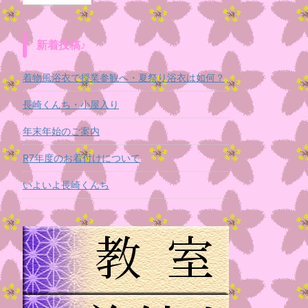
新着投稿♪
着物風浴衣で授業参観へ・夏祭り浴衣は如何？
長崎くんち・小屋入り
年末年始のご案内
R7年度のお着付けについて
いよいよ長崎くんち