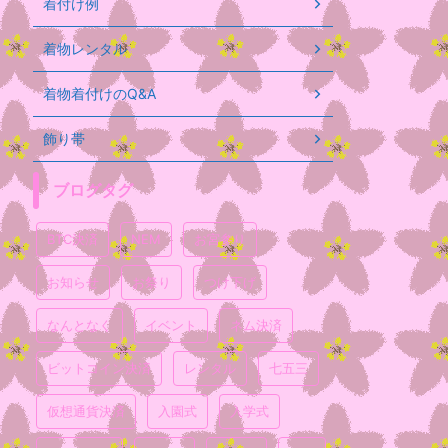
着付け例
着物レンタル
着物着付けのQ&A
飾り帯
ブログタグ
BTC決済
NEM
お宮参り
お知らせ
お祭り
つけ下げ
なんとなく
イベント
ネム決済
ビットコイン決済
レンタル
七五三
仮想通貨決済
入園式
入学式