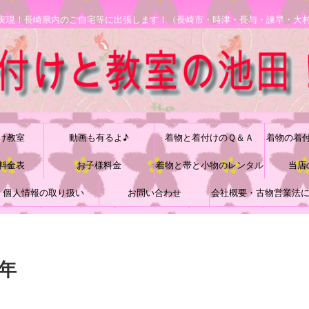
安で実現！長崎県内のご自宅等に出張します！（長崎市・時津・長与・諫早・大
け教室
動画も有るよ♪
着物と着付けのＱ＆Ａ
着物の着
料金表
お子様料金
着物と帯と小物のレンタル
当店
個人情報の取り扱い
お問い合わせ
会社概要・古物営業法
づく表記
5年