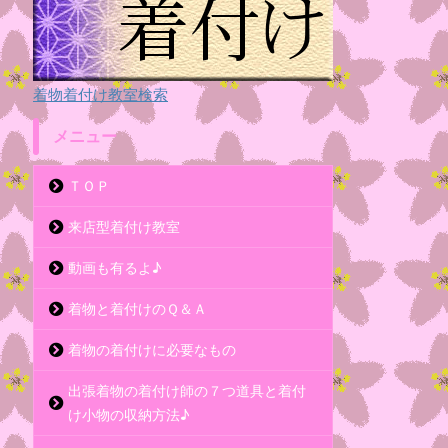
着物着付け教室検索
メニュー
ＴＯＰ
来店型着付け教室
動画も有るよ♪
着物と着付けのＱ＆Ａ
着物の着付けに必要なもの
出張着物の着付け師の７つ道具と着付
け小物の収納方法♪