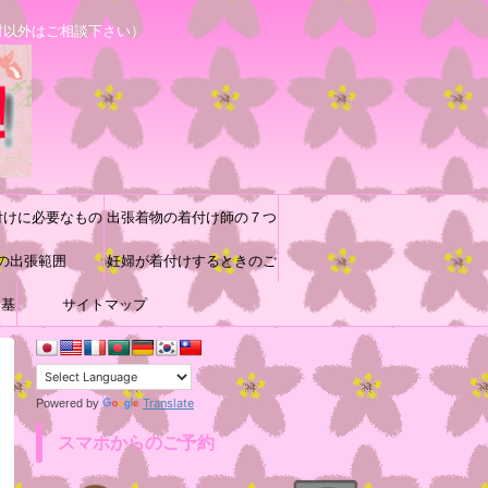
村以外はご相談下さい）
付けに必要なもの
出張着物の着付け師の７つ
の出張範囲
道具と着付け小物の収納方
妊婦が着付けするときのご
に基
サイトマップ
参考
法♪
Translate
Powered by
スマホからのご予約