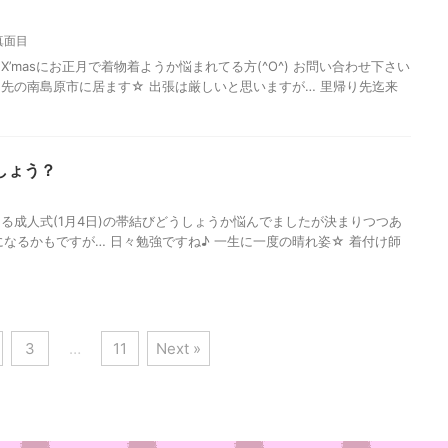
真面目
/ X’masにお正月で着物着ようか悩まれてる方(^O^) お問い合わせ下さい
り先の南島原市に居ます☆ 出張は厳しいと思いますが… 里帰り先迄来
しょう？
る成人式(1月4日)の帯結びどうしょうか悩んでましたが決まりつつあ
変更になるかもですが… 日々勉強ですね♪ 一生に一度の晴れ姿☆ 着付け師
3
…
11
Next »