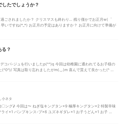
しでしたでしょうか？
うに過ごされましたか？ クリスマスも終わり… 残り僅かでお正月w(゜
り早いですね(*_*) お正月の予定はありますか？ お正月に向けて準備が
ある？
コパ-ジュを行いましたp(^^)q 今回は幼稚園に通われてるお子様の
0^)/ 写真は取り忘れましたがm(._.)m 喜んで貰えて良かった(^ …
,
小ネタ
〇ング♪ 今回は〜 ねぎ塩キングタン×9 極厚キングタン×2 特製辛味
フライ×1 パンプキンス-プ×6 ユズネギダレ×1 お子うどん×1 お子 …