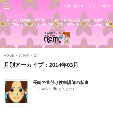
お問い合わせ
タップで電話♪
浴衣お一人1,000円～着物着付けと着付け教室を格安で実現！長崎県内の
ご自宅等に出張します！（長崎市・時津・長与・諫早・大村以外はご相
談下さい）
HOME
>
2014年
>
3月
月別アーカイブ：2014年03月
長崎の着付け教室講師の私事
2014/3/7
なんとなく