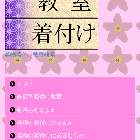
着物着付け教室検索
メニュー
ＴＯＰ
来店型着付け教室
動画も有るよ♪
着物と着付けのＱ＆Ａ
着物の着付けに必要なもの