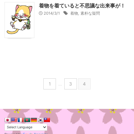
着物を着ていると不思議な出来事が！
2014/3/1
着物
,
素朴な疑問
1
…
3
4