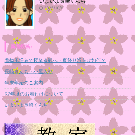
いよいよ長崎くんち
2025/10/6
新着投稿♪
着物風浴衣で授業参観へ・夏祭り浴衣は如何？
長崎くんち・小屋入り
年末年始のご案内
R7年度のお着付けについて
いよいよ長崎くんち