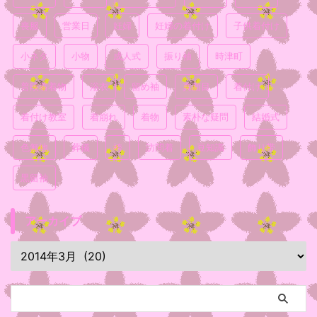
喪服
営業日
妊婦
妊婦の着付け
子供着付け
小ネタ
小物
成人式
振り袖
時津町
普段着着物
浴衣
留め袖
真面目
着付け
着付け教室
着崩れ
着物
素朴な疑問
結婚式
色無地
葬儀
袴
訪問着
豆知識
飾り帯
黒留袖
アーカイブ