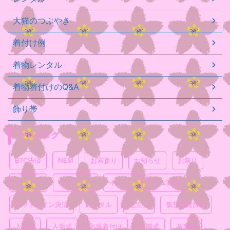
大猫のつぶやき
着付け例
着物レンタル
着物着付けのQ&A
飾り帯
ブログタグ
BTC決済
NEM
お宮参り
お知らせ
お祭り
つけ下げ
なんとなく
イベント
ネム決済
ビットコイン決済
レンタル
七五三
仮想通貨決済
入園式
入学式
出張着付け
卒園式
卒業式