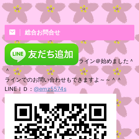
総合お問合せ
ライン＠始めました＾
＾
ラインでのお問い合わせもできますよ～～＾＾
LINEＩＤ：
@emz5574s