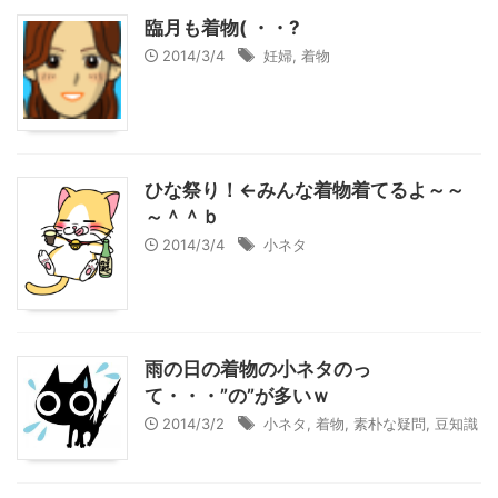
臨月も着物( ・・?
2014/3/4
妊婦
,
着物
ひな祭り！←みんな着物着てるよ～～
～＾＾ｂ
2014/3/4
小ネタ
雨の日の着物の小ネタのっ
て・・・”の”が多いｗ
2014/3/2
小ネタ
,
着物
,
素朴な疑問
,
豆知識