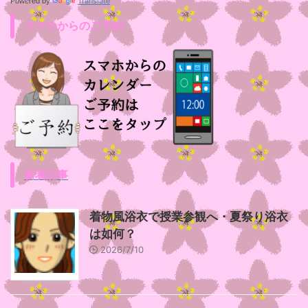
Translate
Powered by
スマホからのご予約
新着記事
着物風浴衣で授業参観へ・夏祭り浴衣
は如何？
2026/7/10