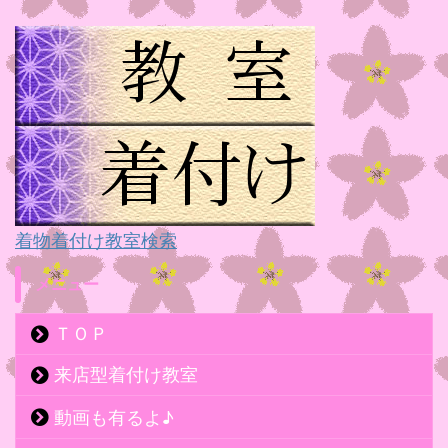
着物着付け教室検索
メニュー
ＴＯＰ
来店型着付け教室
動画も有るよ♪