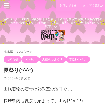
お問い合わせ
タップで電話♪
浴衣お一人1,000円～着物着付けと着付け教室を格安で実現！長崎県内の
ご自宅等に出張します！（長崎市・時津・長与・諫早・大村以外はご相
談下さい）
HOME
>
お知らせ
>
お知らせ
レンタル
大猫のつぶやき
着物レンタル
夏祭り(*^^*)
2024年7月27日
出張着物の着付けと教室の池田です。
長崎県内も夏祭り始まってますね(*´∀｀*)