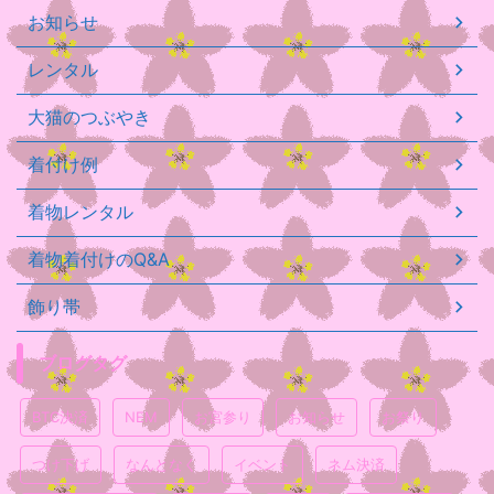
お知らせ
レンタル
大猫のつぶやき
着付け例
着物レンタル
着物着付けのQ&A
飾り帯
ブログタグ
BTC決済
NEM
お宮参り
お知らせ
お祭り
つけ下げ
なんとなく
イベント
ネム決済