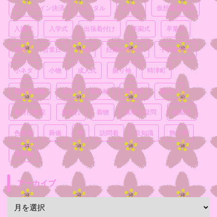
ビットコイン決済
レンタル
七五三
仮想通貨決済
入園式
入学式
出張着付け
卒園式
卒業式
喪服
営業日
妊婦
妊婦の着付け
子供着付け
小ネタ
小物
成人式
振り袖
時津町
普段着着物
浴衣
留め袖
真面目
着付け
着付け教室
着崩れ
着物
素朴な疑問
結婚式
色無地
葬儀
袴
訪問着
豆知識
飾り帯
黒留袖
アーカイブ