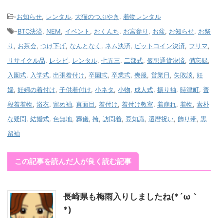
-
お知らせ
,
レンタル
,
大猫のつぶやき
,
着物レンタル
-
BTC決済
,
NEM
,
イベント
,
おくんち
,
お宮参り
,
お盆
,
お知らせ
,
お祭
り
,
お茶会
,
つけ下げ
,
なんとなく
,
ネム決済
,
ビットコイン決済
,
フリマ
,
リサイクル品
,
レシピ
,
レンタル
,
七五三
,
二部式
,
仮想通貨決済
,
備忘録
,
入園式
,
入学式
,
出張着付け
,
卒園式
,
卒業式
,
喪服
,
営業日
,
失敗談
,
妊
婦
,
妊婦の着付け
,
子供着付け
,
小ネタ
,
小物
,
成人式
,
振り袖
,
時津町
,
普
段着着物
,
浴衣
,
留め袖
,
真面目
,
着付け
,
着付け教室
,
着崩れ
,
着物
,
素朴
な疑問
,
結婚式
,
色無地
,
葬儀
,
袴
,
訪問着
,
豆知識
,
還暦祝い
,
飾り帯
,
黒
留袖
この記事を読んだ人が良く読む記事
長崎県も梅雨入りしましたね(*´ω｀
*)