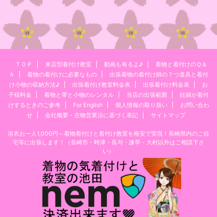
ＴＯＰ
来店型着付け教室
動画も有るよ♪
着物と着付けのＱ＆
Ａ
着物の着付けに必要なもの
出張着物の着付け師の７つ道具と着付
け小物の収納方法♪
出張着付け教室料金表
出張着付け料金表
お
子様料金
着物と帯と小物のレンタル
当店の出張範囲
妊婦が着付
けするときのご参考
For English
個人情報の取り扱い
お問い合わ
せ
会社概要・古物営業法に基づく表記
サイトマップ
浴衣お一人1,000円～着物着付けと着付け教室を格安で実現！長崎県内のご自
宅等に出張します！（長崎市・時津・長与・諫早・大村以外はご相談下さ
い）