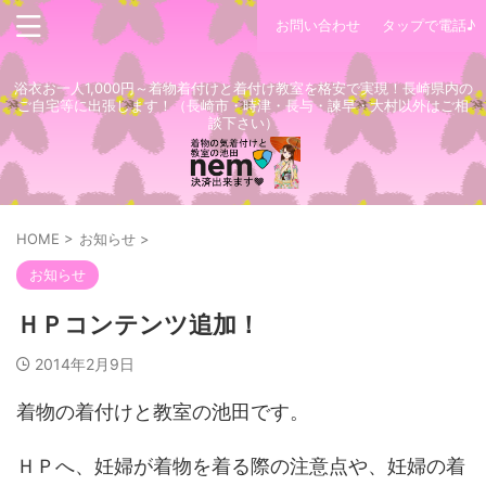
お問い合わせ
タップで電話♪
浴衣お一人1,000円～着物着付けと着付け教室を格安で実現！長崎県内の
ご自宅等に出張します！（長崎市・時津・長与・諫早・大村以外はご相
談下さい）
HOME
>
お知らせ
>
お知らせ
ＨＰコンテンツ追加！
2014年2月9日
着物の着付けと教室の池田です。
ＨＰへ、妊婦が着物を着る際の注意点や、妊婦の着