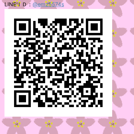
LINEＩＤ：
@emz5574s