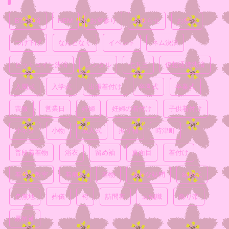
BTC決済
NEM
お宮参り
お知らせ
お祭り
つけ下げ
なんとなく
イベント
ネム決済
ビットコイン決済
レンタル
七五三
仮想通貨決済
入園式
入学式
出張着付け
卒園式
卒業式
喪服
営業日
妊婦
妊婦の着付け
子供着付け
小ネタ
小物
成人式
振り袖
時津町
普段着着物
浴衣
留め袖
真面目
着付け
着付け教室
着崩れ
着物
素朴な疑問
結婚式
色無地
葬儀
袴
訪問着
豆知識
飾り帯
黒留袖