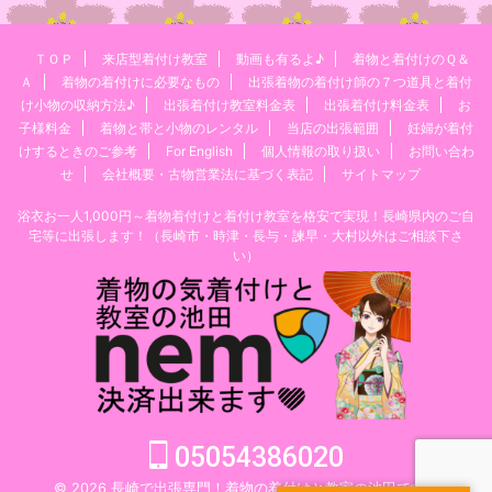
ＴＯＰ
来店型着付け教室
動画も有るよ♪
着物と着付けのＱ＆
Ａ
着物の着付けに必要なもの
出張着物の着付け師の７つ道具と着付
け小物の収納方法♪
出張着付け教室料金表
出張着付け料金表
お
子様料金
着物と帯と小物のレンタル
当店の出張範囲
妊婦が着付
けするときのご参考
For English
個人情報の取り扱い
お問い合わ
せ
会社概要・古物営業法に基づく表記
サイトマップ
浴衣お一人1,000円～着物着付けと着付け教室を格安で実現！長崎県内のご自
宅等に出張します！（長崎市・時津・長与・諫早・大村以外はご相談下さ
い）
05054386020
© 2026 長崎で出張専門！着物の着付けと教室の池田です。