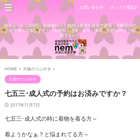
お問い合わせ
タップで電話♪
浴衣お一人1,000円～着物着付けと着付け教室を格安で実現！長崎県内の
ご自宅等に出張します！（長崎市・時津・長与・諫早・大村以外はご相
談下さい）
HOME
>
大猫のつぶやき
>
大猫のつぶやき
七五三･成人式の予約はお済みですか？
2017年11月7日
七五三･成人式の時に着物を着る方～
着ようかなぁ？と悩まれてる方～