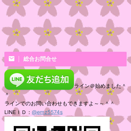
総合お問合せ
ライン＠始めました＾
＾
ラインでのお問い合わせもできますよ～～＾＾
LINEＩＤ：
@emz5574s