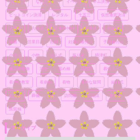
つけ下げ
なんとなく
イベント
ネム決済
ビットコイン決済
レンタル
七五三
仮想通貨決済
入園式
入学式
出張着付け
卒園式
卒業式
喪服
営業日
妊婦
妊婦の着付け
子供着付け
小ネタ
小物
成人式
振り袖
時津町
普段着着物
浴衣
留め袖
真面目
着付け
着付け教室
着崩れ
着物
素朴な疑問
結婚式
色無地
葬儀
袴
訪問着
豆知識
飾り帯
黒留袖
アーカイブ