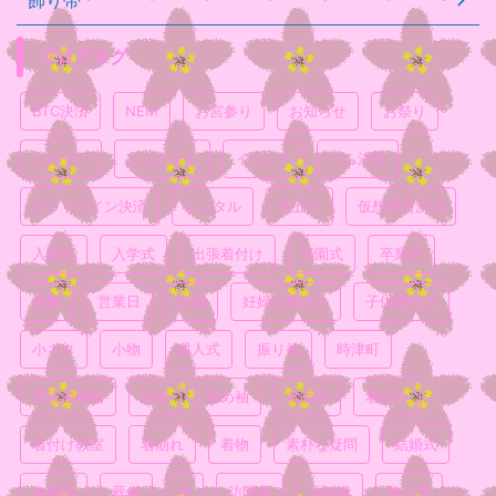
ブログタグ
BTC決済
NEM
お宮参り
お知らせ
お祭り
つけ下げ
なんとなく
イベント
ネム決済
ビットコイン決済
レンタル
七五三
仮想通貨決済
入園式
入学式
出張着付け
卒園式
卒業式
喪服
営業日
妊婦
妊婦の着付け
子供着付け
小ネタ
小物
成人式
振り袖
時津町
普段着着物
浴衣
留め袖
真面目
着付け
着付け教室
着崩れ
着物
素朴な疑問
結婚式
色無地
葬儀
袴
訪問着
豆知識
飾り帯