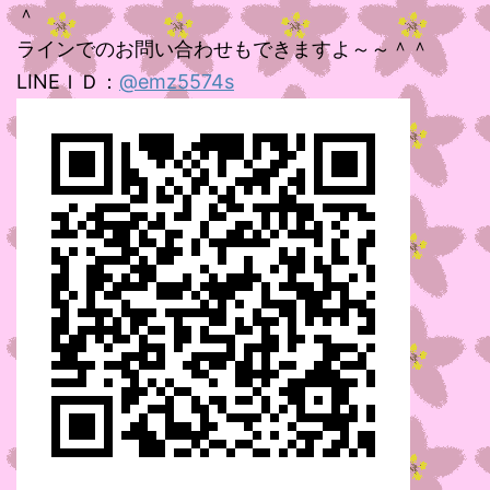
＾
ラインでのお問い合わせもできますよ～～＾＾
LINEＩＤ：
@emz5574s