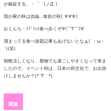
が破綻する。・゜゜(ノД`)
我が家の秋は勿論…食欲の秋( ☆∀☆)
おくんち・ﾗﾌﾞﾌｪｽ食べ歩くぞΨ(￣∇￣)Ψ
溜まってる食べ放題記事もあげないとなぁ(´・ω・
`)(笑)
朝晩涼しくなり、着物でも過ごしやすくなって来ま
したので、イベント時は、日本の和文化で、お出掛
けしませんか？(*´∇｀*)
関連