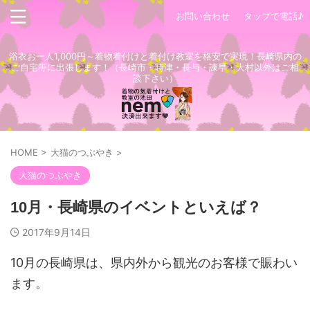
お問い合わせ
タップで電話♪
浴衣お一人1,000円～着物着付けと着付け教室を格安で実現！長崎県内の
ご自宅等に出張します！（長崎市・時津・長与・諫早・大村以外はご相
談下さい）
HOME
>
大猫のつぶやき
>
大猫のつぶやき
10月・長崎県のイベントといえば？
2017年9月14日
10月の長崎県は、県内外から観光のお客様で賑わい
ます。