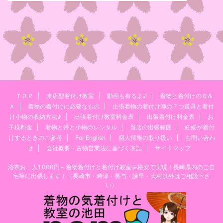
ＴＯＰ
来店型着付け教室
動画も有るよ♪
着物と着付けのＱ＆
Ａ
着物の着付けに必要なもの
出張着物の着付け師の７つ道具と着付
け小物の収納方法♪
出張着付け教室料金表
出張着付け料金表
お
子様料金
着物と帯と小物のレンタル
当店の出張範囲
妊婦が着付
けするときのご参考
For English
個人情報の取り扱い
お問い合わ
せ
会社概要・古物営業法に基づく表記
サイトマップ
浴衣お一人1,000円～着物着付けと着付け教室を格安で実現！長崎県内のご自
宅等に出張します！（長崎市・時津・長与・諫早・大村以外はご相談下さ
い）