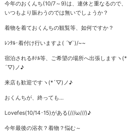
今年のおくんち(10/7～9)は、連休と重なるので、
いつもより賑わうのでは無いでしょうか？
着物を着ておくんちの観覧等、如何ですか？
ﾚﾝﾀﾙ･着付け行いますよ( ´∀`)/~~
宿泊されるﾎﾃﾙ等、ご希望の場所へ出張しますヽ(*
´▽)ノ♪
来店も歓迎ですヽ(*´▽)ノ♪
おくんちが、終っても…
Lovefes(10/14･15)がある(///ω///)♪
今年最後の浴衣？着物？悩む～