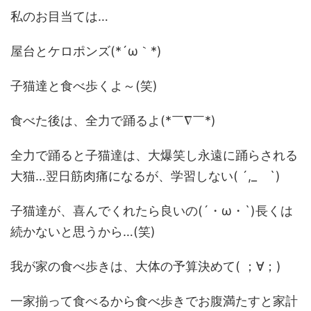
私のお目当ては…
屋台とケロポンズ(*´ω｀*)
子猫達と食べ歩くよ～(笑)
食べた後は、全力で踊るよ(*￣∇￣*)
全力で踊ると子猫達は、大爆笑し永遠に踊らされる
大猫…翌日筋肉痛になるが、学習しない( ´,_ゝ`)
子猫達が、喜んでくれたら良いの(´・ω・`)長くは
続かないと思うから…(笑)
我が家の食べ歩きは、大体の予算決めて( ；∀；)
一家揃って食べるから食べ歩きでお腹満たすと家計