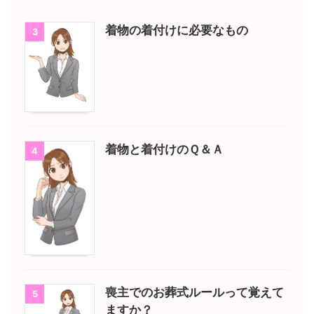
着物の着付けに必要なもの
3
着物と着付けのＱ＆Ａ
4
喪主でのお葬式ルールって覚えて
5
ますか？