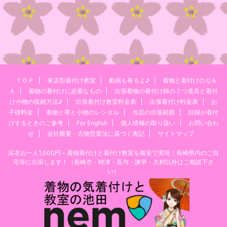
ＴＯＰ
来店型着付け教室
動画も有るよ♪
着物と着付けのＱ＆
Ａ
着物の着付けに必要なもの
出張着物の着付け師の７つ道具と着付
け小物の収納方法♪
出張着付け教室料金表
出張着付け料金表
お
子様料金
着物と帯と小物のレンタル
当店の出張範囲
妊婦が着付
けするときのご参考
For English
個人情報の取り扱い
お問い合わ
せ
会社概要・古物営業法に基づく表記
サイトマップ
浴衣お一人1,000円～着物着付けと着付け教室を格安で実現！長崎県内のご自
宅等に出張します！（長崎市・時津・長与・諫早・大村以外はご相談下さ
い）