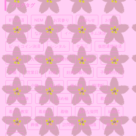
ブログタグ
BTC決済
NEM
お宮参り
お知らせ
お祭り
つけ下げ
なんとなく
イベント
ネム決済
ビットコイン決済
レンタル
七五三
仮想通貨決済
入園式
入学式
出張着付け
卒園式
卒業式
喪服
営業日
妊婦
妊婦の着付け
子供着付け
小ネタ
小物
成人式
振り袖
時津町
普段着着物
浴衣
留め袖
真面目
着付け
着付け教室
着崩れ
着物
素朴な疑問
結婚式
色無地
葬儀
袴
訪問着
豆知識
飾り帯