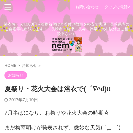
お問い合わせ
タップで電話♪
浴衣お一人1,000円～着物着付けと着付け教室を格安で実現！長崎県内の
ご自宅等に出張します！（長崎市・時津・長与・諫早・大村以外はご相
談下さい）
HOME
>
お知らせ
>
お知らせ
夏祭り・花火大会は浴衣で(゜∇^d)!!
2017年7月19日
7月半ばになり、お祭りや花火大会の時期☆
まだ梅雨明けが発表されず、微妙な天気( ´,_ゝ`)