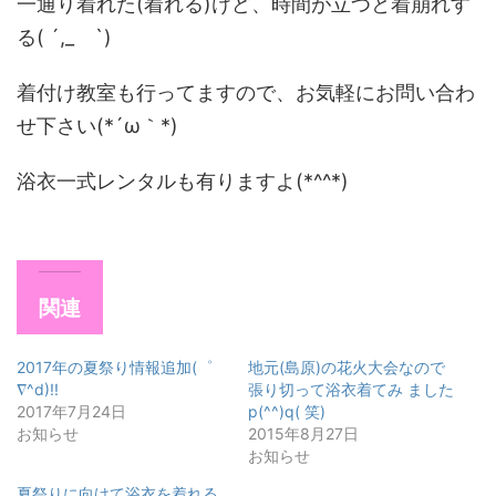
一通り着れた(着れる)けど、時間が立つと着崩れす
る( ´,_ゝ`)
着付け教室も行ってますので、お気軽にお問い合わ
せ下さい(*´ω｀*)
浴衣一式レンタルも有りますよ(*^^*)
関連
2017年の夏祭り情報追加(゜
地元(島原)の花火大会なので
∇^d)!!
張り切って浴衣着てみ ました
2017年7月24日
p(^^)q( 笑)
お知らせ
2015年8月27日
お知らせ
夏祭りに向けて浴衣を着れる