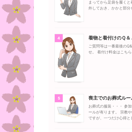
まってから足袋を履くと
外しておき、かかと部分
着物と着付けのＱ＆
4
ご質問等は一番最後のQ
せ。 着付け料金はこち
喪主でのお葬式ルー
5
お葬式の服装・・・ 参
ールが有ります。 宗教
ですが、一つだけ心得と