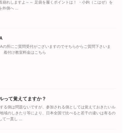
着崩れしますよ～～ 足袋を履くポイントは！ ・小鉤（こはぜ）を
を外側へ …
Ａ
&Aの所にご質問受付がございますのでそちらからご質問下さいま
ら 着付け教室料金はこちら
ルって覚えてますか？
加する側は問題ないですが、参加される側としては覚えておきたいル
や地域のしきたり等により、日本全国で比べると若干の違いは有るの
して一貫し …