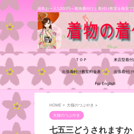
浴衣お一人1,000円～着物着付けと着付け教室を格
ＴＯＰ
来店型着付
出張着付け教室料金表
出張着付け
For English
HOME
>
大猫のつぶやき
>
大猫のつぶやき
七五三どうされますか