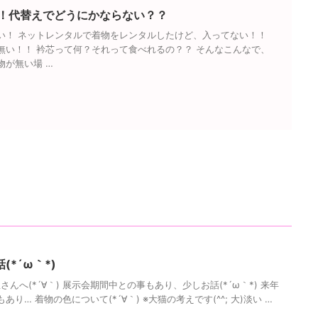
！代替えでどうにかならない？？
い！ ネットレンタルで着物をレンタルしたけど、入ってない！！
無い！！ 衿芯って何？それって食べれるの？？ そんなこんなで、
物が無い場 …
*´ω｀*)
んへ(*´∀｀) 展示会期間中との事もあり、少しお話(*´ω｀*) 来年
り… 着物の色について(*´∀｀) ※大猫の考えです(^^; 大)淡い …