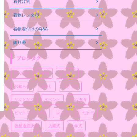
着付け例
着物レンタル
着物着付けのQ&A
飾り帯
ブログタグ
BTC決済
NEM
お宮参り
お知らせ
お祭り
つけ下げ
なんとなく
イベント
ネム決済
ビットコイン決済
レンタル
七五三
仮想通貨決済
入園式
入学式