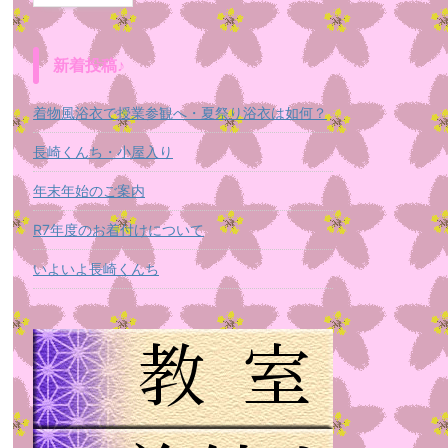
新着投稿♪
着物風浴衣で授業参観へ・夏祭り浴衣は如何？
長崎くんち・小屋入り
年末年始のご案内
R7年度のお着付けについて
いよいよ長崎くんち