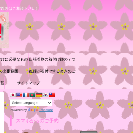
村以外はご相談下さい）
付けに必要なもの
出張着物の着付け師の７つ
の出張範囲
道具と着付け小物の収納方
妊婦が着付けするときのご
に基
サイトマップ
参考
法♪
Translate
Powered by
スマホからのご予約