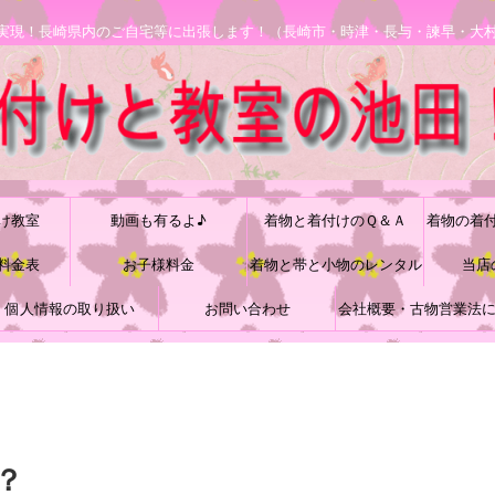
安で実現！長崎県内のご自宅等に出張します！（長崎市・時津・長与・諫早・大
け教室
動画も有るよ♪
着物と着付けのＱ＆Ａ
着物の着
料金表
お子様料金
着物と帯と小物のレンタル
当店
個人情報の取り扱い
お問い合わせ
会社概要・古物営業法
づく表記
？