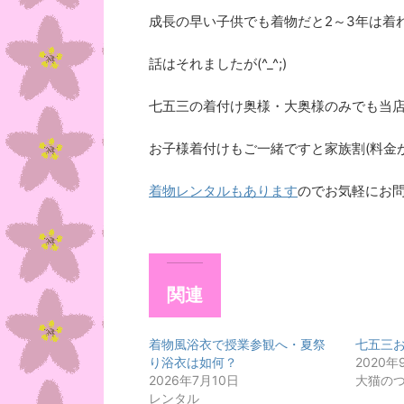
成長の早い子供でも着物だと2～3年は着れま
話はそれましたが(^_^;)
七五三の着付け奥様・大奥様のみでも当店受
お子様着付けもご一緒ですと家族割(料金が
着物レンタルもあります
のでお気軽にお問い
関連
着物風浴衣で授業参観へ・夏祭
七五三
り浴衣は如何？
2020年
2026年7月10日
大猫の
レンタル