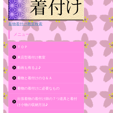
着物着付け教室検索
メニュー
ＴＯＰ
来店型着付け教室
動画も有るよ♪
着物と着付けのＱ＆Ａ
着物の着付けに必要なもの
出張着物の着付け師の７つ道具と着付
け小物の収納方法♪