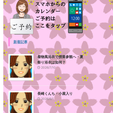
新着記事
着物風浴衣で授業参観へ・夏
祭り浴衣は如何？
2026/7/10
長崎くんち・小屋入り
2026/6/1