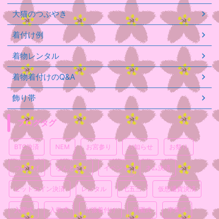
大猫のつぶやき
着付け例
着物レンタル
着物着付けのQ&A
飾り帯
ブログタグ
BTC決済
NEM
お宮参り
お知らせ
お祭り
つけ下げ
なんとなく
イベント
ネム決済
ビットコイン決済
レンタル
七五三
仮想通貨決済
入園式
入学式
出張着付け
卒園式
卒業式