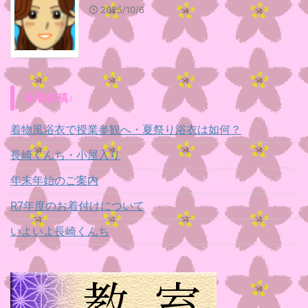
2025/10/6
新着投稿♪
着物風浴衣で授業参観へ・夏祭り浴衣は如何？
長崎くんち・小屋入り
年末年始のご案内
R7年度のお着付けについて
いよいよ長崎くんち