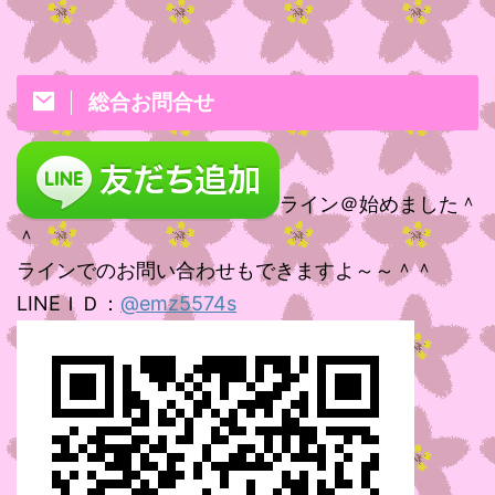
総合お問合せ
ライン＠始めました＾
＾
ラインでのお問い合わせもできますよ～～＾＾
LINEＩＤ：
@emz5574s