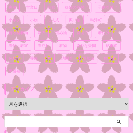
喪服
営業日
妊婦
妊婦の着付け
子供着付け
小ネタ
小物
成人式
振り袖
時津町
普段着着物
浴衣
留め袖
真面目
着付け
着付け教室
着崩れ
着物
素朴な疑問
結婚式
色無地
葬儀
袴
訪問着
豆知識
飾り帯
黒留袖
アーカイブ