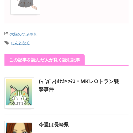
-
大猫のつぶやき
-
なんとなく
この記事を読んだ人が良く読む記事
(⌍་д་⌌)ｵﾅｶﾍｯﾀﾖ・MKレ○トラン襲
撃事件
今週は長崎県