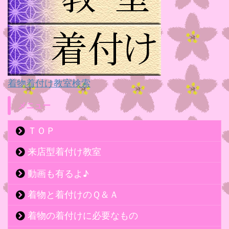
着物着付け教室検索
メニュー
ＴＯＰ
来店型着付け教室
動画も有るよ♪
着物と着付けのＱ＆Ａ
着物の着付けに必要なもの