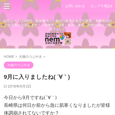
お問い合わせ
タップで電話♪
浴衣お一人1,000円～着物着付けと着付け教室を格安で実現！長崎県内の
ご自宅等に出張します！（長崎市・時津・長与・諫早・大村以外はご相
談下さい）
HOME
>
大猫のつぶやき
>
大猫のつぶやき
9月に入りましたね( ´∀｀)
2016年9月2日
今日から9月ですね(´∀｀)
長崎県は何日か前から急に肌寒くなりましたが皆様
体調崩されてないですか？