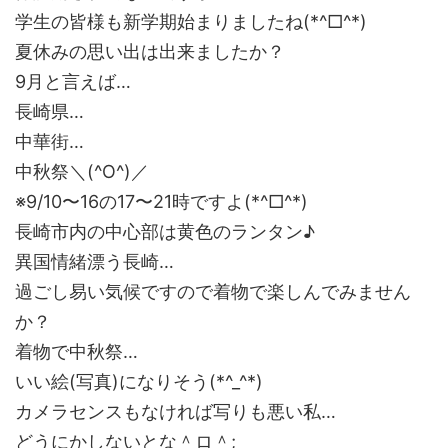
学生の皆様も新学期始まりましたね(*^□^*)
夏休みの思い出は出来ましたか？
9月と言えば…
長崎県…
中華街…
中秋祭＼(^O^)／
※9/10〜16の17〜21時ですよ(*^□^*)
長崎市内の中心部は黄色のランタン♪
異国情緒漂う長崎…
過ごし易い気候ですので着物で楽しんでみません
か？
着物で中秋祭…
いい絵(写真)になりそう(*^_^*)
カメラセンスもなければ写りも悪い私…
どうにかしないとな＾ロ＾;